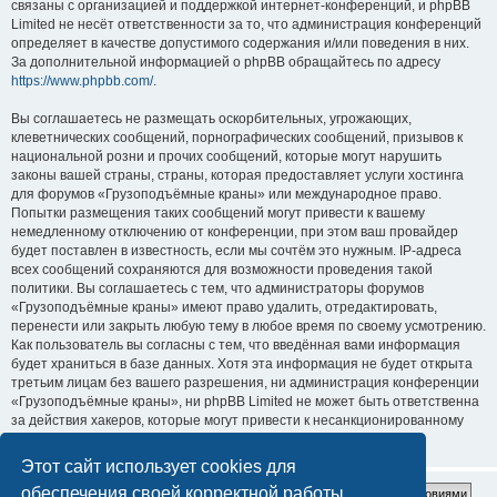
связаны с организацией и поддержкой интернет-конференций, и phpBB
Limited не несёт ответственности за то, что администрация конференций
определяет в качестве допустимого содержания и/или поведения в них.
За дополнительной информацией о phpBB обращайтесь по адресу
https://www.phpbb.com/
.
Вы соглашаетесь не размещать оскорбительных, угрожающих,
клеветнических сообщений, порнографических сообщений, призывов к
национальной розни и прочих сообщений, которые могут нарушить
законы вашей страны, страны, которая предоставляет услуги хостинга
для форумов «Грузоподъёмные краны» или международное право.
Попытки размещения таких сообщений могут привести к вашему
немедленному отключению от конференции, при этом ваш провайдер
будет поставлен в известность, если мы сочтём это нужным. IP-адреса
всех сообщений сохраняются для возможности проведения такой
политики. Вы соглашаетесь с тем, что администраторы форумов
«Грузоподъёмные краны» имеют право удалить, отредактировать,
перенести или закрыть любую тему в любое время по своему усмотрению.
Как пользователь вы согласны с тем, что введённая вами информация
будет храниться в базе данных. Хотя эта информация не будет открыта
третьим лицам без вашего разрешения, ни администрация конференции
«Грузоподъёмные краны», ни phpBB Limited не может быть ответственна
за действия хакеров, которые могут привести к несанкционированному
доступу к ней.
Этот сайт использует cookies для
обеспечения своей корректной работы.