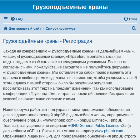
Грузоподъёмные краны
FAQ
Вход
П
Центральный сайт
Список форумов
о
Грузоподъёмные краны - Регистрация
и
с
Заходя на конференцию «Грузоподъёмные краны» (в дальнейшем «мы»,
«наш», «Грузоподъёмные краны», «https://forum.portalkran.ru»), вы
к
подтверждаете своё согласие со следующими условиями. Если вы не
согласны с ними, пожалуйста, не заходите и не пользуйтесь форумами
«Грузоподъёмные краны». Мы оставляем за собой право изменять эти
правила в любое время и сделаем всё возможное, чтобы уведомить вас об
этом, однако с вашей стороны было бы разумным регулярно
просматривать этот текст на предмет изменений, так как использование
конференции «Грузоподъёмные краны» после обновления/исправления
условий означает ваше согласие с ними.
Наши форумы работают под управлением программного обеспечения
для создания конференций phpBB (в дальнейшем «они», «программное
обеспечение phpBB», «www.phpbb.com», «phpBB Limited», «phpBB
Teams»), выпущенного по лицензии «
GNU General Public License v2
» (в
дальнейшем «GPL»). Скачать его можно по адресу
www.phpbb.com
.
Ограничения лицензии GPL для программного обеспечения phpBB строго