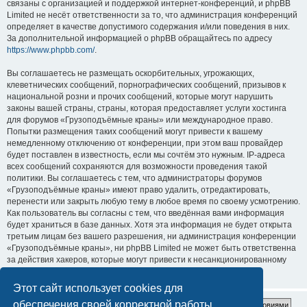
связаны с организацией и поддержкой интернет-конференций, и phpBB
Limited не несёт ответственности за то, что администрация конференций
определяет в качестве допустимого содержания и/или поведения в них.
За дополнительной информацией о phpBB обращайтесь по адресу
https://www.phpbb.com/
.
Вы соглашаетесь не размещать оскорбительных, угрожающих,
клеветнических сообщений, порнографических сообщений, призывов к
национальной розни и прочих сообщений, которые могут нарушить
законы вашей страны, страны, которая предоставляет услуги хостинга
для форумов «Грузоподъёмные краны» или международное право.
Попытки размещения таких сообщений могут привести к вашему
немедленному отключению от конференции, при этом ваш провайдер
будет поставлен в известность, если мы сочтём это нужным. IP-адреса
всех сообщений сохраняются для возможности проведения такой
политики. Вы соглашаетесь с тем, что администраторы форумов
«Грузоподъёмные краны» имеют право удалить, отредактировать,
перенести или закрыть любую тему в любое время по своему усмотрению.
Как пользователь вы согласны с тем, что введённая вами информация
будет храниться в базе данных. Хотя эта информация не будет открыта
третьим лицам без вашего разрешения, ни администрация конференции
«Грузоподъёмные краны», ни phpBB Limited не может быть ответственна
за действия хакеров, которые могут привести к несанкционированному
доступу к ней.
Этот сайт использует cookies для
обеспечения своей корректной работы.