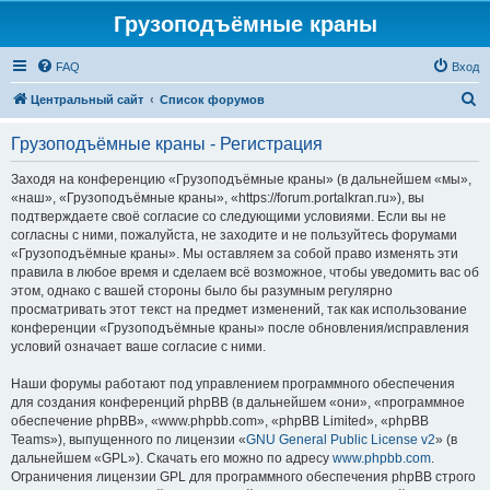
Грузоподъёмные краны
FAQ
Вход
П
Центральный сайт
Список форумов
о
Грузоподъёмные краны - Регистрация
и
с
Заходя на конференцию «Грузоподъёмные краны» (в дальнейшем «мы»,
«наш», «Грузоподъёмные краны», «https://forum.portalkran.ru»), вы
к
подтверждаете своё согласие со следующими условиями. Если вы не
согласны с ними, пожалуйста, не заходите и не пользуйтесь форумами
«Грузоподъёмные краны». Мы оставляем за собой право изменять эти
правила в любое время и сделаем всё возможное, чтобы уведомить вас об
этом, однако с вашей стороны было бы разумным регулярно
просматривать этот текст на предмет изменений, так как использование
конференции «Грузоподъёмные краны» после обновления/исправления
условий означает ваше согласие с ними.
Наши форумы работают под управлением программного обеспечения
для создания конференций phpBB (в дальнейшем «они», «программное
обеспечение phpBB», «www.phpbb.com», «phpBB Limited», «phpBB
Teams»), выпущенного по лицензии «
GNU General Public License v2
» (в
дальнейшем «GPL»). Скачать его можно по адресу
www.phpbb.com
.
Ограничения лицензии GPL для программного обеспечения phpBB строго