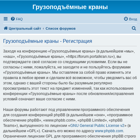
Грузоподъёмные краны
FAQ
Вход
П
Центральный сайт
Список форумов
о
Грузоподъёмные краны - Регистрация
и
с
Заходя на конференцию «Грузоподъёмные краны» (в дальнейшем «мы»,
«наш», «Грузоподъёмные краны», «https://forum.portalkran.ru»), вы
к
подтверждаете своё согласие со следующими условиями. Если вы не
согласны с ними, пожалуйста, не заходите и не пользуйтесь форумами
«Грузоподъёмные краны». Мы оставляем за собой право изменять эти
правила в любое время и сделаем всё возможное, чтобы уведомить вас об
этом, однако с вашей стороны было бы разумным регулярно
просматривать этот текст на предмет изменений, так как использование
конференции «Грузоподъёмные краны» после обновления/исправления
условий означает ваше согласие с ними.
Наши форумы работают под управлением программного обеспечения
для создания конференций phpBB (в дальнейшем «они», «программное
обеспечение phpBB», «www.phpbb.com», «phpBB Limited», «phpBB
Teams»), выпущенного по лицензии «
GNU General Public License v2
» (в
дальнейшем «GPL»). Скачать его можно по адресу
www.phpbb.com
.
Ограничения лицензии GPL для программного обеспечения phpBB строго