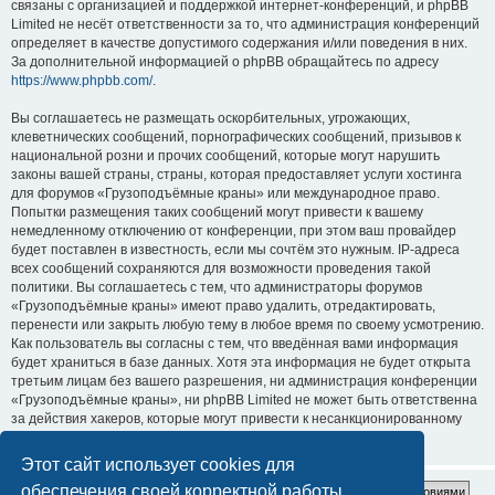
связаны с организацией и поддержкой интернет-конференций, и phpBB
Limited не несёт ответственности за то, что администрация конференций
определяет в качестве допустимого содержания и/или поведения в них.
За дополнительной информацией о phpBB обращайтесь по адресу
https://www.phpbb.com/
.
Вы соглашаетесь не размещать оскорбительных, угрожающих,
клеветнических сообщений, порнографических сообщений, призывов к
национальной розни и прочих сообщений, которые могут нарушить
законы вашей страны, страны, которая предоставляет услуги хостинга
для форумов «Грузоподъёмные краны» или международное право.
Попытки размещения таких сообщений могут привести к вашему
немедленному отключению от конференции, при этом ваш провайдер
будет поставлен в известность, если мы сочтём это нужным. IP-адреса
всех сообщений сохраняются для возможности проведения такой
политики. Вы соглашаетесь с тем, что администраторы форумов
«Грузоподъёмные краны» имеют право удалить, отредактировать,
перенести или закрыть любую тему в любое время по своему усмотрению.
Как пользователь вы согласны с тем, что введённая вами информация
будет храниться в базе данных. Хотя эта информация не будет открыта
третьим лицам без вашего разрешения, ни администрация конференции
«Грузоподъёмные краны», ни phpBB Limited не может быть ответственна
за действия хакеров, которые могут привести к несанкционированному
доступу к ней.
Этот сайт использует cookies для
обеспечения своей корректной работы.