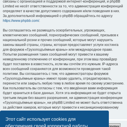
связаны с организацией и поддержкой интернет-конференций, и phpBB
Limited не несёт ответственности за то, что администрация конференций
определяет в качестве допустимого содержания и/или поведения в них.
За дополнительной информацией о phpBB обращайтесь по адресу
https://www.phpbb.com/
.
Вы соглашаетесь не размещать оскорбительных, угрожающих,
клеветнических сообщений, порнографических сообщений, призывов к
национальной розни и прочих сообщений, которые могут нарушить
законы вашей страны, страны, которая предоставляет услуги хостинга
для форумов «Грузоподъёмные краны» или международное право.
Попытки размещения таких сообщений могут привести к вашему
немедленному отключению от конференции, при этом ваш провайдер
будет поставлен в известность, если мы сочтём это нужным. IP-адреса
всех сообщений сохраняются для возможности проведения такой
политики. Вы соглашаетесь с тем, что администраторы форумов
«Грузоподъёмные краны» имеют право удалить, отредактировать,
перенести или закрыть любую тему в любое время по своему усмотрению.
Как пользователь вы согласны с тем, что введённая вами информация
будет храниться в базе данных. Хотя эта информация не будет открыта
третьим лицам без вашего разрешения, ни администрация конференции
«Грузоподъёмные краны», ни phpBB Limited не может быть ответственна
за действия хакеров, которые могут привести к несанкционированному
доступу к ней.
Этот сайт использует cookies для
обеспечения своей корректной работы.