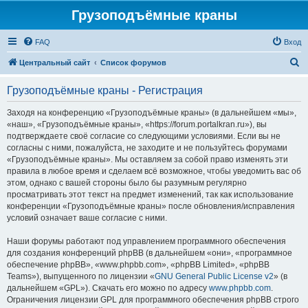
Грузоподъёмные краны
FAQ
Вход
П
Центральный сайт
Список форумов
о
Грузоподъёмные краны - Регистрация
и
с
Заходя на конференцию «Грузоподъёмные краны» (в дальнейшем «мы»,
«наш», «Грузоподъёмные краны», «https://forum.portalkran.ru»), вы
к
подтверждаете своё согласие со следующими условиями. Если вы не
согласны с ними, пожалуйста, не заходите и не пользуйтесь форумами
«Грузоподъёмные краны». Мы оставляем за собой право изменять эти
правила в любое время и сделаем всё возможное, чтобы уведомить вас об
этом, однако с вашей стороны было бы разумным регулярно
просматривать этот текст на предмет изменений, так как использование
конференции «Грузоподъёмные краны» после обновления/исправления
условий означает ваше согласие с ними.
Наши форумы работают под управлением программного обеспечения
для создания конференций phpBB (в дальнейшем «они», «программное
обеспечение phpBB», «www.phpbb.com», «phpBB Limited», «phpBB
Teams»), выпущенного по лицензии «
GNU General Public License v2
» (в
дальнейшем «GPL»). Скачать его можно по адресу
www.phpbb.com
.
Ограничения лицензии GPL для программного обеспечения phpBB строго