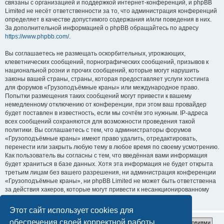
связаны с организацией и поддержкой интернет-конференций, и phpBB
Limited не несёт ответственности за то, что администрация конференций
определяет в качестве допустимого содержания и/или поведения в них.
За дополнительной информацией о phpBB обращайтесь по адресу
https://www.phpbb.com/
.
Вы соглашаетесь не размещать оскорбительных, угрожающих,
клеветнических сообщений, порнографических сообщений, призывов к
национальной розни и прочих сообщений, которые могут нарушить
законы вашей страны, страны, которая предоставляет услуги хостинга
для форумов «Грузоподъёмные краны» или международное право.
Попытки размещения таких сообщений могут привести к вашему
немедленному отключению от конференции, при этом ваш провайдер
будет поставлен в известность, если мы сочтём это нужным. IP-адреса
всех сообщений сохраняются для возможности проведения такой
политики. Вы соглашаетесь с тем, что администраторы форумов
«Грузоподъёмные краны» имеют право удалить, отредактировать,
перенести или закрыть любую тему в любое время по своему усмотрению.
Как пользователь вы согласны с тем, что введённая вами информация
будет храниться в базе данных. Хотя эта информация не будет открыта
третьим лицам без вашего разрешения, ни администрация конференции
«Грузоподъёмные краны», ни phpBB Limited не может быть ответственна
за действия хакеров, которые могут привести к несанкционированному
доступу к ней.
Этот сайт использует cookies для
обеспечения своей корректной работы.