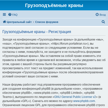
Грузоподъёмные краны
FAQ
Вход
П
Центральный сайт
Список форумов
о
Грузоподъёмные краны - Регистрация
и
с
Заходя на конференцию «Грузоподъёмные краны» (в дальнейшем «мы»,
«наш», «Грузоподъёмные краны», «https://forum.portalkran.ru»), вы
к
подтверждаете своё согласие со следующими условиями. Если вы не
согласны с ними, пожалуйста, не заходите и не пользуйтесь форумами
«Грузоподъёмные краны». Мы оставляем за собой право изменять эти
правила в любое время и сделаем всё возможное, чтобы уведомить вас об
этом, однако с вашей стороны было бы разумным регулярно
просматривать этот текст на предмет изменений, так как использование
конференции «Грузоподъёмные краны» после обновления/исправления
условий означает ваше согласие с ними.
Наши форумы работают под управлением программного обеспечения
для создания конференций phpBB (в дальнейшем «они», «программное
обеспечение phpBB», «www.phpbb.com», «phpBB Limited», «phpBB
Teams»), выпущенного по лицензии «
GNU General Public License v2
» (в
дальнейшем «GPL»). Скачать его можно по адресу
www.phpbb.com
.
Ограничения лицензии GPL для программного обеспечения phpBB строго