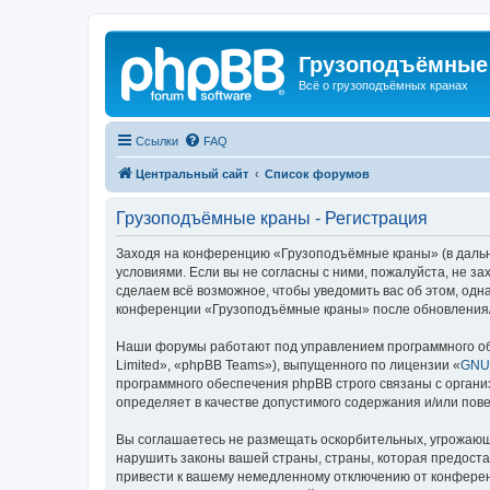
Грузоподъёмные
Всё о грузоподъёмных кранах
Ссылки
FAQ
Центральный сайт
Список форумов
Грузоподъёмные краны - Регистрация
Заходя на конференцию «Грузоподъёмные краны» (в дальне
условиями. Если вы не согласны с ними, пожалуйста, не 
сделаем всё возможное, чтобы уведомить вас об этом, одн
конференции «Грузоподъёмные краны» после обновления/и
Наши форумы работают под управлением программного об
Limited», «phpBB Teams»), выпущенного по лицензии «
GNU 
программного обеспечения phpBB строго связаны с органи
определяет в качестве допустимого содержания и/или по
Вы соглашаетесь не размещать оскорбительных, угрожающ
нарушить законы вашей страны, страны, которая предост
привести к вашему немедленному отключению от конференц