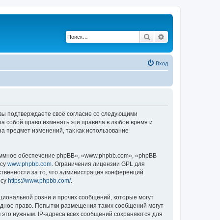
Поиск
Расширенный по
Вход
, вы подтверждаете своё согласие со следующими
а собой право изменять эти правила в любое время и
на предмет изменений, так как использование
ммное обеспечение phpBB», «www.phpbb.com», «phpBB
есу
www.phpbb.com
. Ограничения лицензии GPL для
ственности за то, что администрация конференций
есу
https://www.phpbb.com/
.
циональной розни и прочих сообщений, которые могут
одное право. Попытки размещения таких сообщений могут
 это нужным. IP-адреса всех сообщений сохраняются для