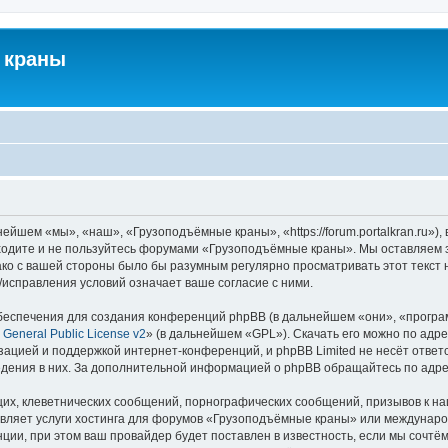
 краны
йшем «мы», «наш», «Грузоподъёмные краны», «https://forum.portalkran.ru»)
заходите и не пользуйтесь форумами «Грузоподъёмные краны». Мы оставляем з
ако с вашей стороны было бы разумным регулярно просматривать этот текст 
справления условий означает ваше согласие с ними.
еспечения для создания конференций phpBB (в дальнейшем «они», «програ
General Public License v2
» (в дальнейшем «GPL»). Скачать его можно по адр
зацией и поддержкой интернет-конференций, и phpBB Limited не несёт ответ
ведения в них. За дополнительной информацией о phpBB обращайтесь по адр
их, клеветнических сообщений, порнографических сообщений, призывов к на
авляет услуги хостинга для форумов «Грузоподъёмные краны» или междунар
ии, при этом ваш провайдер будет поставлен в известность, если мы сочтём