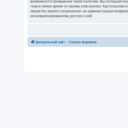
возможности проведения такой политики. Вы соглашаетес
тему в любое время по своему усмотрению. Как пользовате
лицам без вашего разрешения, ни администрация конферен
несанкционированному доступу к ней.
Центральный сайт
Список форумов