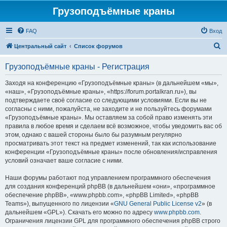
Грузоподъёмные краны
FAQ
Вход
П
Центральный сайт
Список форумов
о
Грузоподъёмные краны - Регистрация
и
с
Заходя на конференцию «Грузоподъёмные краны» (в дальнейшем «мы»,
«наш», «Грузоподъёмные краны», «https://forum.portalkran.ru»), вы
к
подтверждаете своё согласие со следующими условиями. Если вы не
согласны с ними, пожалуйста, не заходите и не пользуйтесь форумами
«Грузоподъёмные краны». Мы оставляем за собой право изменять эти
правила в любое время и сделаем всё возможное, чтобы уведомить вас об
этом, однако с вашей стороны было бы разумным регулярно
просматривать этот текст на предмет изменений, так как использование
конференции «Грузоподъёмные краны» после обновления/исправления
условий означает ваше согласие с ними.
Наши форумы работают под управлением программного обеспечения
для создания конференций phpBB (в дальнейшем «они», «программное
обеспечение phpBB», «www.phpbb.com», «phpBB Limited», «phpBB
Teams»), выпущенного по лицензии «
GNU General Public License v2
» (в
дальнейшем «GPL»). Скачать его можно по адресу
www.phpbb.com
.
Ограничения лицензии GPL для программного обеспечения phpBB строго