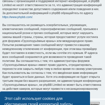
связаны с организацией и поддержкой интернет-конференций, и phpBB
Limited не несёт ответственности за то, что администрация конференций
определяет в качестве допустимого содержания и/или поведения в них.
За дополнительной информацией о phpBB обращайтесь по адресу
https://www.phpbb.com/
.
Вы соглашаетесь не размещать оскорбительных, угрожающих,
клеветнических сообщений, порнографических сообщений, призывов к
национальной розни и прочих сообщений, которые могут нарушить
законы вашей страны, страны, которая предоставляет услуги хостинга
для форумов «Грузоподъёмные краны» или международное право.
Попытки размещения таких сообщений могут привести к вашему
немедленному отключению от конференции, при этом ваш провайдер
будет поставлен в известность, если мы сочтём это нужным. IP-адреса
всех сообщений сохраняются для возможности проведения такой
политики. Вы соглашаетесь с тем, что администраторы форумов
«Грузоподъёмные краны» имеют право удалить, отредактировать,
перенести или закрыть любую тему в любое время по своему усмотрению.
Как пользователь вы согласны с тем, что введённая вами информация
будет храниться в базе данных. Хотя эта информация не будет открыта
третьим лицам без вашего разрешения, ни администрация конференции
«Грузоподъёмные краны», ни phpBB Limited не может быть ответственна
за действия хакеров, которые могут привести к несанкционированному
доступу к ней.
Этот сайт использует cookies для
обеспечения своей корректной работы.