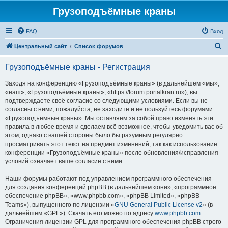
Грузоподъёмные краны
FAQ
Вход
П
Центральный сайт
Список форумов
о
Грузоподъёмные краны - Регистрация
и
с
Заходя на конференцию «Грузоподъёмные краны» (в дальнейшем «мы»,
«наш», «Грузоподъёмные краны», «https://forum.portalkran.ru»), вы
к
подтверждаете своё согласие со следующими условиями. Если вы не
согласны с ними, пожалуйста, не заходите и не пользуйтесь форумами
«Грузоподъёмные краны». Мы оставляем за собой право изменять эти
правила в любое время и сделаем всё возможное, чтобы уведомить вас об
этом, однако с вашей стороны было бы разумным регулярно
просматривать этот текст на предмет изменений, так как использование
конференции «Грузоподъёмные краны» после обновления/исправления
условий означает ваше согласие с ними.
Наши форумы работают под управлением программного обеспечения
для создания конференций phpBB (в дальнейшем «они», «программное
обеспечение phpBB», «www.phpbb.com», «phpBB Limited», «phpBB
Teams»), выпущенного по лицензии «
GNU General Public License v2
» (в
дальнейшем «GPL»). Скачать его можно по адресу
www.phpbb.com
.
Ограничения лицензии GPL для программного обеспечения phpBB строго