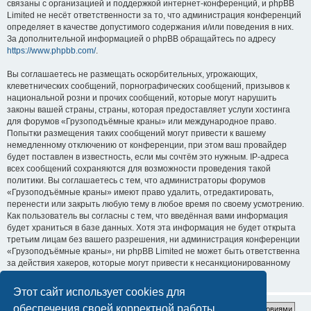
связаны с организацией и поддержкой интернет-конференций, и phpBB
Limited не несёт ответственности за то, что администрация конференций
определяет в качестве допустимого содержания и/или поведения в них.
За дополнительной информацией о phpBB обращайтесь по адресу
https://www.phpbb.com/
.
Вы соглашаетесь не размещать оскорбительных, угрожающих,
клеветнических сообщений, порнографических сообщений, призывов к
национальной розни и прочих сообщений, которые могут нарушить
законы вашей страны, страны, которая предоставляет услуги хостинга
для форумов «Грузоподъёмные краны» или международное право.
Попытки размещения таких сообщений могут привести к вашему
немедленному отключению от конференции, при этом ваш провайдер
будет поставлен в известность, если мы сочтём это нужным. IP-адреса
всех сообщений сохраняются для возможности проведения такой
политики. Вы соглашаетесь с тем, что администраторы форумов
«Грузоподъёмные краны» имеют право удалить, отредактировать,
перенести или закрыть любую тему в любое время по своему усмотрению.
Как пользователь вы согласны с тем, что введённая вами информация
будет храниться в базе данных. Хотя эта информация не будет открыта
третьим лицам без вашего разрешения, ни администрация конференции
«Грузоподъёмные краны», ни phpBB Limited не может быть ответственна
за действия хакеров, которые могут привести к несанкционированному
доступу к ней.
Этот сайт использует cookies для
обеспечения своей корректной работы.