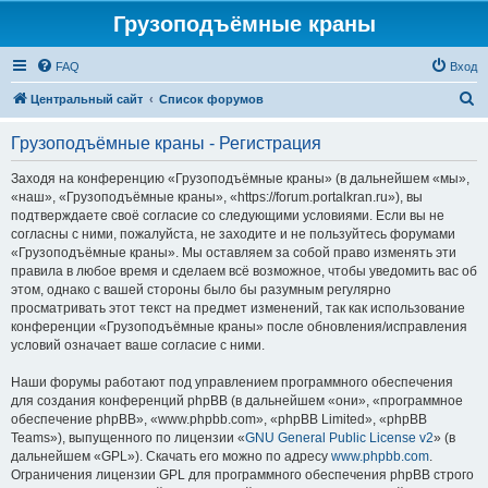
Грузоподъёмные краны
FAQ
Вход
П
Центральный сайт
Список форумов
о
Грузоподъёмные краны - Регистрация
и
с
Заходя на конференцию «Грузоподъёмные краны» (в дальнейшем «мы»,
«наш», «Грузоподъёмные краны», «https://forum.portalkran.ru»), вы
к
подтверждаете своё согласие со следующими условиями. Если вы не
согласны с ними, пожалуйста, не заходите и не пользуйтесь форумами
«Грузоподъёмные краны». Мы оставляем за собой право изменять эти
правила в любое время и сделаем всё возможное, чтобы уведомить вас об
этом, однако с вашей стороны было бы разумным регулярно
просматривать этот текст на предмет изменений, так как использование
конференции «Грузоподъёмные краны» после обновления/исправления
условий означает ваше согласие с ними.
Наши форумы работают под управлением программного обеспечения
для создания конференций phpBB (в дальнейшем «они», «программное
обеспечение phpBB», «www.phpbb.com», «phpBB Limited», «phpBB
Teams»), выпущенного по лицензии «
GNU General Public License v2
» (в
дальнейшем «GPL»). Скачать его можно по адресу
www.phpbb.com
.
Ограничения лицензии GPL для программного обеспечения phpBB строго