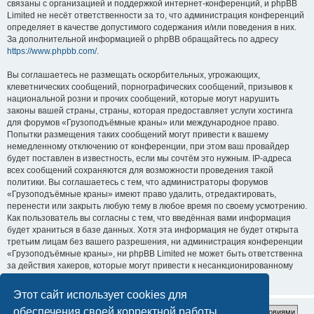
связаны с организацией и поддержкой интернет-конференций, и phpBB
Limited не несёт ответственности за то, что администрация конференций
определяет в качестве допустимого содержания и/или поведения в них.
За дополнительной информацией о phpBB обращайтесь по адресу
https://www.phpbb.com/
.
Вы соглашаетесь не размещать оскорбительных, угрожающих,
клеветнических сообщений, порнографических сообщений, призывов к
национальной розни и прочих сообщений, которые могут нарушить
законы вашей страны, страны, которая предоставляет услуги хостинга
для форумов «Грузоподъёмные краны» или международное право.
Попытки размещения таких сообщений могут привести к вашему
немедленному отключению от конференции, при этом ваш провайдер
будет поставлен в известность, если мы сочтём это нужным. IP-адреса
всех сообщений сохраняются для возможности проведения такой
политики. Вы соглашаетесь с тем, что администраторы форумов
«Грузоподъёмные краны» имеют право удалить, отредактировать,
перенести или закрыть любую тему в любое время по своему усмотрению.
Как пользователь вы согласны с тем, что введённая вами информация
будет храниться в базе данных. Хотя эта информация не будет открыта
третьим лицам без вашего разрешения, ни администрация конференции
«Грузоподъёмные краны», ни phpBB Limited не может быть ответственна
за действия хакеров, которые могут привести к несанкционированному
доступу к ней.
Этот сайт использует cookies для
обеспечения своей корректной работы.