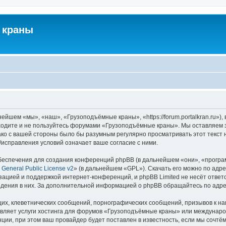
 краны
йшем «мы», «наш», «Грузоподъёмные краны», «https://forum.portalkran.ru»)
заходите и не пользуйтесь форумами «Грузоподъёмные краны». Мы оставляем з
ако с вашей стороны было бы разумным регулярно просматривать этот текст 
справления условий означает ваше согласие с ними.
еспечения для создания конференций phpBB (в дальнейшем «они», «програ
General Public License v2
» (в дальнейшем «GPL»). Скачать его можно по адр
зацией и поддержкой интернет-конференций, и phpBB Limited не несёт ответ
ведения в них. За дополнительной информацией о phpBB обращайтесь по адр
их, клеветнических сообщений, порнографических сообщений, призывов к на
авляет услуги хостинга для форумов «Грузоподъёмные краны» или междунар
ии, при этом ваш провайдер будет поставлен в известность, если мы сочтём