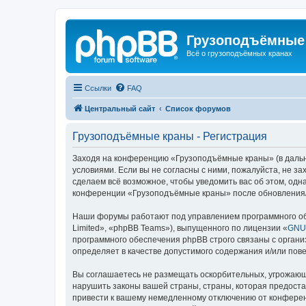
Грузоподъёмные
Всё о грузоподъёмных кранах
Ссылки
FAQ
Центральный сайт
Список форумов
Грузоподъёмные краны - Регистрация
Заходя на конференцию «Грузоподъёмные краны» (в дальне
условиями. Если вы не согласны с ними, пожалуйста, не 
сделаем всё возможное, чтобы уведомить вас об этом, одн
конференции «Грузоподъёмные краны» после обновления/и
Наши форумы работают под управлением программного об
Limited», «phpBB Teams»), выпущенного по лицензии «
GNU 
программного обеспечения phpBB строго связаны с органи
определяет в качестве допустимого содержания и/или по
Вы соглашаетесь не размещать оскорбительных, угрожающ
нарушить законы вашей страны, страны, которая предост
привести к вашему немедленному отключению от конференц