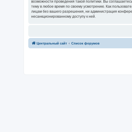
возможности проведения такой политики. Вы соглашаетес
тему в любое время по своему усмотрению. Как пользовате
лицам без вашего разрешения, ни администрация конферен
несанкционированному доступу к ней.
Центральный сайт
Список форумов