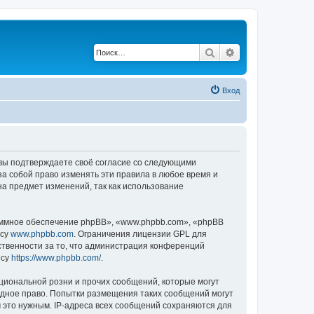
Поиск
Расширенный по
Вход
, вы подтверждаете своё согласие со следующими
а собой право изменять эти правила в любое время и
на предмет изменений, так как использование
ммное обеспечение phpBB», «www.phpbb.com», «phpBB
есу
www.phpbb.com
. Ограничения лицензии GPL для
ственности за то, что администрация конференций
есу
https://www.phpbb.com/
.
циональной розни и прочих сообщений, которые могут
одное право. Попытки размещения таких сообщений могут
 это нужным. IP-адреса всех сообщений сохраняются для