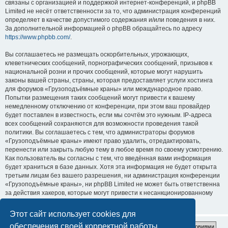
связаны с организацией и поддержкой интернет-конференций, и phpBB
Limited не несёт ответственности за то, что администрация конференций
определяет в качестве допустимого содержания и/или поведения в них.
За дополнительной информацией о phpBB обращайтесь по адресу
https://www.phpbb.com/
.
Вы соглашаетесь не размещать оскорбительных, угрожающих,
клеветнических сообщений, порнографических сообщений, призывов к
национальной розни и прочих сообщений, которые могут нарушить
законы вашей страны, страны, которая предоставляет услуги хостинга
для форумов «Грузоподъёмные краны» или международное право.
Попытки размещения таких сообщений могут привести к вашему
немедленному отключению от конференции, при этом ваш провайдер
будет поставлен в известность, если мы сочтём это нужным. IP-адреса
всех сообщений сохраняются для возможности проведения такой
политики. Вы соглашаетесь с тем, что администраторы форумов
«Грузоподъёмные краны» имеют право удалить, отредактировать,
перенести или закрыть любую тему в любое время по своему усмотрению.
Как пользователь вы согласны с тем, что введённая вами информация
будет храниться в базе данных. Хотя эта информация не будет открыта
третьим лицам без вашего разрешения, ни администрация конференции
«Грузоподъёмные краны», ни phpBB Limited не может быть ответственна
за действия хакеров, которые могут привести к несанкционированному
доступу к ней.
Этот сайт использует cookies для
обеспечения своей корректной работы.