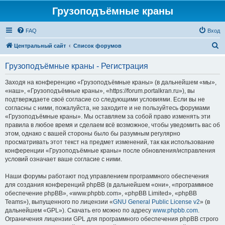
Грузоподъёмные краны
FAQ
Вход
П
Центральный сайт
Список форумов
о
Грузоподъёмные краны - Регистрация
и
с
Заходя на конференцию «Грузоподъёмные краны» (в дальнейшем «мы»,
«наш», «Грузоподъёмные краны», «https://forum.portalkran.ru»), вы
к
подтверждаете своё согласие со следующими условиями. Если вы не
согласны с ними, пожалуйста, не заходите и не пользуйтесь форумами
«Грузоподъёмные краны». Мы оставляем за собой право изменять эти
правила в любое время и сделаем всё возможное, чтобы уведомить вас об
этом, однако с вашей стороны было бы разумным регулярно
просматривать этот текст на предмет изменений, так как использование
конференции «Грузоподъёмные краны» после обновления/исправления
условий означает ваше согласие с ними.
Наши форумы работают под управлением программного обеспечения
для создания конференций phpBB (в дальнейшем «они», «программное
обеспечение phpBB», «www.phpbb.com», «phpBB Limited», «phpBB
Teams»), выпущенного по лицензии «
GNU General Public License v2
» (в
дальнейшем «GPL»). Скачать его можно по адресу
www.phpbb.com
.
Ограничения лицензии GPL для программного обеспечения phpBB строго