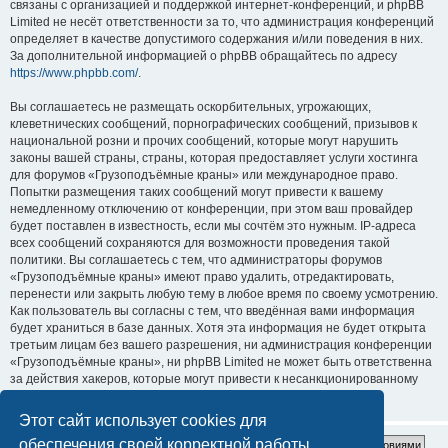
связаны с организацией и поддержкой интернет-конференций, и phpBB
Limited не несёт ответственности за то, что администрация конференций
определяет в качестве допустимого содержания и/или поведения в них.
За дополнительной информацией о phpBB обращайтесь по адресу
https://www.phpbb.com/
.
Вы соглашаетесь не размещать оскорбительных, угрожающих,
клеветнических сообщений, порнографических сообщений, призывов к
национальной розни и прочих сообщений, которые могут нарушить
законы вашей страны, страны, которая предоставляет услуги хостинга
для форумов «Грузоподъёмные краны» или международное право.
Попытки размещения таких сообщений могут привести к вашему
немедленному отключению от конференции, при этом ваш провайдер
будет поставлен в известность, если мы сочтём это нужным. IP-адреса
всех сообщений сохраняются для возможности проведения такой
политики. Вы соглашаетесь с тем, что администраторы форумов
«Грузоподъёмные краны» имеют право удалить, отредактировать,
перенести или закрыть любую тему в любое время по своему усмотрению.
Как пользователь вы согласны с тем, что введённая вами информация
будет храниться в базе данных. Хотя эта информация не будет открыта
третьим лицам без вашего разрешения, ни администрация конференции
«Грузоподъёмные краны», ни phpBB Limited не может быть ответственна
за действия хакеров, которые могут привести к несанкционированному
доступу к ней.
Этот сайт использует cookies для
обеспечения своей корректной работы.