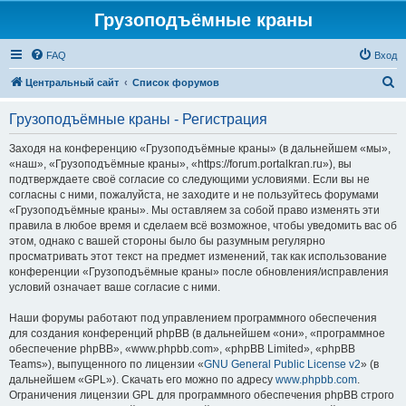
Грузоподъёмные краны
FAQ
Вход
П
Центральный сайт
Список форумов
о
Грузоподъёмные краны - Регистрация
и
с
Заходя на конференцию «Грузоподъёмные краны» (в дальнейшем «мы»,
«наш», «Грузоподъёмные краны», «https://forum.portalkran.ru»), вы
к
подтверждаете своё согласие со следующими условиями. Если вы не
согласны с ними, пожалуйста, не заходите и не пользуйтесь форумами
«Грузоподъёмные краны». Мы оставляем за собой право изменять эти
правила в любое время и сделаем всё возможное, чтобы уведомить вас об
этом, однако с вашей стороны было бы разумным регулярно
просматривать этот текст на предмет изменений, так как использование
конференции «Грузоподъёмные краны» после обновления/исправления
условий означает ваше согласие с ними.
Наши форумы работают под управлением программного обеспечения
для создания конференций phpBB (в дальнейшем «они», «программное
обеспечение phpBB», «www.phpbb.com», «phpBB Limited», «phpBB
Teams»), выпущенного по лицензии «
GNU General Public License v2
» (в
дальнейшем «GPL»). Скачать его можно по адресу
www.phpbb.com
.
Ограничения лицензии GPL для программного обеспечения phpBB строго