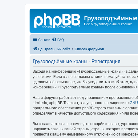
Грузоподъёмные
Всё о грузоподъёмных кранах
Ссылки
FAQ
Центральный сайт
Список форумов
Грузоподъёмные краны - Регистрация
Заходя на конференцию «Грузоподъёмные краны» (в дальне
условиями. Если вы не согласны с ними, пожалуйста, не 
сделаем всё возможное, чтобы уведомить вас об этом, одн
конференции «Грузоподъёмные краны» после обновления/и
Наши форумы работают под управлением программного об
Limited», «phpBB Teams»), выпущенного по лицензии «
GNU 
программного обеспечения phpBB строго связаны с органи
определяет в качестве допустимого содержания и/или по
Вы соглашаетесь не размещать оскорбительных, угрожающ
нарушить законы вашей страны, страны, которая предост
привести к вашему немедленному отключению от конференц