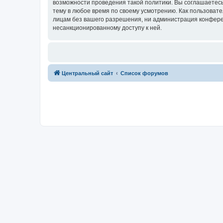
возможности проведения такой политики. Вы соглашаетес
тему в любое время по своему усмотрению. Как пользовате
лицам без вашего разрешения, ни администрация конферен
несанкционированному доступу к ней.
Центральный сайт
Список форумов