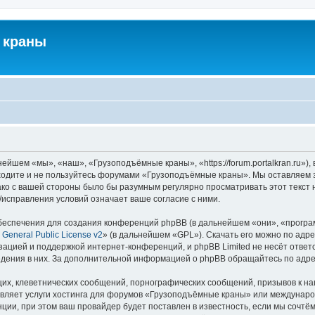
 краны
йшем «мы», «наш», «Грузоподъёмные краны», «https://forum.portalkran.ru»)
заходите и не пользуйтесь форумами «Грузоподъёмные краны». Мы оставляем з
ако с вашей стороны было бы разумным регулярно просматривать этот текст 
справления условий означает ваше согласие с ними.
еспечения для создания конференций phpBB (в дальнейшем «они», «програ
General Public License v2
» (в дальнейшем «GPL»). Скачать его можно по адр
зацией и поддержкой интернет-конференций, и phpBB Limited не несёт ответ
ведения в них. За дополнительной информацией о phpBB обращайтесь по адр
их, клеветнических сообщений, порнографических сообщений, призывов к на
авляет услуги хостинга для форумов «Грузоподъёмные краны» или междунар
ии, при этом ваш провайдер будет поставлен в известность, если мы сочтём