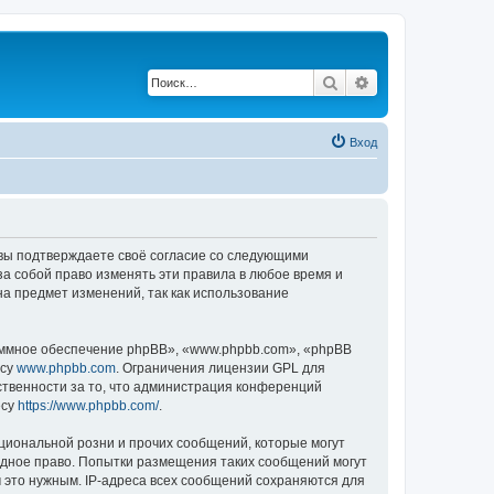
Поиск
Расширенный по
Вход
, вы подтверждаете своё согласие со следующими
а собой право изменять эти правила в любое время и
на предмет изменений, так как использование
ммное обеспечение phpBB», «www.phpbb.com», «phpBB
есу
www.phpbb.com
. Ограничения лицензии GPL для
ственности за то, что администрация конференций
есу
https://www.phpbb.com/
.
циональной розни и прочих сообщений, которые могут
одное право. Попытки размещения таких сообщений могут
 это нужным. IP-адреса всех сообщений сохраняются для