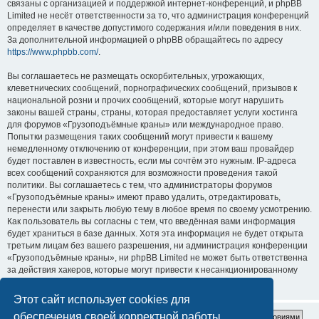
связаны с организацией и поддержкой интернет-конференций, и phpBB
Limited не несёт ответственности за то, что администрация конференций
определяет в качестве допустимого содержания и/или поведения в них.
За дополнительной информацией о phpBB обращайтесь по адресу
https://www.phpbb.com/
.
Вы соглашаетесь не размещать оскорбительных, угрожающих,
клеветнических сообщений, порнографических сообщений, призывов к
национальной розни и прочих сообщений, которые могут нарушить
законы вашей страны, страны, которая предоставляет услуги хостинга
для форумов «Грузоподъёмные краны» или международное право.
Попытки размещения таких сообщений могут привести к вашему
немедленному отключению от конференции, при этом ваш провайдер
будет поставлен в известность, если мы сочтём это нужным. IP-адреса
всех сообщений сохраняются для возможности проведения такой
политики. Вы соглашаетесь с тем, что администраторы форумов
«Грузоподъёмные краны» имеют право удалить, отредактировать,
перенести или закрыть любую тему в любое время по своему усмотрению.
Как пользователь вы согласны с тем, что введённая вами информация
будет храниться в базе данных. Хотя эта информация не будет открыта
третьим лицам без вашего разрешения, ни администрация конференции
«Грузоподъёмные краны», ни phpBB Limited не может быть ответственна
за действия хакеров, которые могут привести к несанкционированному
доступу к ней.
Этот сайт использует cookies для
обеспечения своей корректной работы.