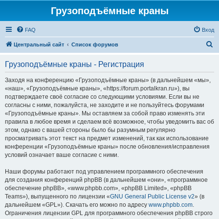
Грузоподъёмные краны
FAQ
Вход
П
Центральный сайт
Список форумов
о
Грузоподъёмные краны - Регистрация
и
с
Заходя на конференцию «Грузоподъёмные краны» (в дальнейшем «мы»,
«наш», «Грузоподъёмные краны», «https://forum.portalkran.ru»), вы
к
подтверждаете своё согласие со следующими условиями. Если вы не
согласны с ними, пожалуйста, не заходите и не пользуйтесь форумами
«Грузоподъёмные краны». Мы оставляем за собой право изменять эти
правила в любое время и сделаем всё возможное, чтобы уведомить вас об
этом, однако с вашей стороны было бы разумным регулярно
просматривать этот текст на предмет изменений, так как использование
конференции «Грузоподъёмные краны» после обновления/исправления
условий означает ваше согласие с ними.
Наши форумы работают под управлением программного обеспечения
для создания конференций phpBB (в дальнейшем «они», «программное
обеспечение phpBB», «www.phpbb.com», «phpBB Limited», «phpBB
Teams»), выпущенного по лицензии «
GNU General Public License v2
» (в
дальнейшем «GPL»). Скачать его можно по адресу
www.phpbb.com
.
Ограничения лицензии GPL для программного обеспечения phpBB строго