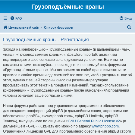
Грузоподъёмные краны
FAQ
Вход
П
Центральный сайт
Список форумов
о
Грузоподъёмные краны - Регистрация
и
с
Заходя на конференцию «Грузоподъёмные краны» (в дальнейшем «мы»,
«наш», «Грузоподъёмные краны», «https://forum.portalkran.ru»), вы
к
подтверждаете своё согласие со следующими условиями. Если вы не
согласны с ними, пожалуйста, не заходите и не пользуйтесь форумами
«Грузоподъёмные краны». Мы оставляем за собой право изменять эти
правила в любое время и сделаем всё возможное, чтобы уведомить вас об
этом, однако с вашей стороны было бы разумным регулярно
просматривать этот текст на предмет изменений, так как использование
конференции «Грузоподъёмные краны» после обновления/исправления
условий означает ваше согласие с ними.
Наши форумы работают под управлением программного обеспечения
для создания конференций phpBB (в дальнейшем «они», «программное
обеспечение phpBB», «www.phpbb.com», «phpBB Limited», «phpBB
Teams»), выпущенного по лицензии «
GNU General Public License v2
» (в
дальнейшем «GPL»). Скачать его можно по адресу
www.phpbb.com
.
Ограничения лицензии GPL для программного обеспечения phpBB строго