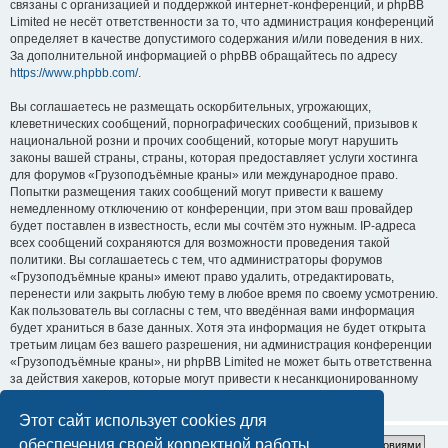
связаны с организацией и поддержкой интернет-конференций, и phpBB
Limited не несёт ответственности за то, что администрация конференций
определяет в качестве допустимого содержания и/или поведения в них.
За дополнительной информацией о phpBB обращайтесь по адресу
https://www.phpbb.com/
.
Вы соглашаетесь не размещать оскорбительных, угрожающих,
клеветнических сообщений, порнографических сообщений, призывов к
национальной розни и прочих сообщений, которые могут нарушить
законы вашей страны, страны, которая предоставляет услуги хостинга
для форумов «Грузоподъёмные краны» или международное право.
Попытки размещения таких сообщений могут привести к вашему
немедленному отключению от конференции, при этом ваш провайдер
будет поставлен в известность, если мы сочтём это нужным. IP-адреса
всех сообщений сохраняются для возможности проведения такой
политики. Вы соглашаетесь с тем, что администраторы форумов
«Грузоподъёмные краны» имеют право удалить, отредактировать,
перенести или закрыть любую тему в любое время по своему усмотрению.
Как пользователь вы согласны с тем, что введённая вами информация
будет храниться в базе данных. Хотя эта информация не будет открыта
третьим лицам без вашего разрешения, ни администрация конференции
«Грузоподъёмные краны», ни phpBB Limited не может быть ответственна
за действия хакеров, которые могут привести к несанкционированному
доступу к ней.
Этот сайт использует cookies для
обеспечения своей корректной работы.