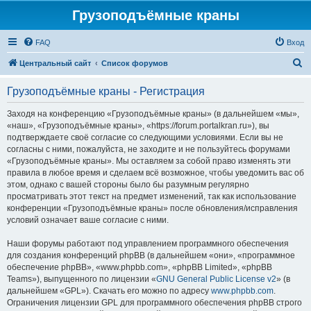
Грузоподъёмные краны
FAQ
Вход
П
Центральный сайт
Список форумов
о
Грузоподъёмные краны - Регистрация
и
с
Заходя на конференцию «Грузоподъёмные краны» (в дальнейшем «мы»,
«наш», «Грузоподъёмные краны», «https://forum.portalkran.ru»), вы
к
подтверждаете своё согласие со следующими условиями. Если вы не
согласны с ними, пожалуйста, не заходите и не пользуйтесь форумами
«Грузоподъёмные краны». Мы оставляем за собой право изменять эти
правила в любое время и сделаем всё возможное, чтобы уведомить вас об
этом, однако с вашей стороны было бы разумным регулярно
просматривать этот текст на предмет изменений, так как использование
конференции «Грузоподъёмные краны» после обновления/исправления
условий означает ваше согласие с ними.
Наши форумы работают под управлением программного обеспечения
для создания конференций phpBB (в дальнейшем «они», «программное
обеспечение phpBB», «www.phpbb.com», «phpBB Limited», «phpBB
Teams»), выпущенного по лицензии «
GNU General Public License v2
» (в
дальнейшем «GPL»). Скачать его можно по адресу
www.phpbb.com
.
Ограничения лицензии GPL для программного обеспечения phpBB строго