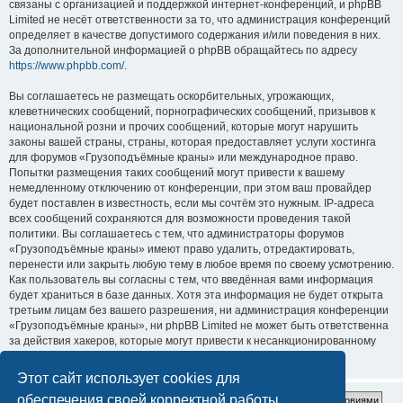
связаны с организацией и поддержкой интернет-конференций, и phpBB
Limited не несёт ответственности за то, что администрация конференций
определяет в качестве допустимого содержания и/или поведения в них.
За дополнительной информацией о phpBB обращайтесь по адресу
https://www.phpbb.com/
.
Вы соглашаетесь не размещать оскорбительных, угрожающих,
клеветнических сообщений, порнографических сообщений, призывов к
национальной розни и прочих сообщений, которые могут нарушить
законы вашей страны, страны, которая предоставляет услуги хостинга
для форумов «Грузоподъёмные краны» или международное право.
Попытки размещения таких сообщений могут привести к вашему
немедленному отключению от конференции, при этом ваш провайдер
будет поставлен в известность, если мы сочтём это нужным. IP-адреса
всех сообщений сохраняются для возможности проведения такой
политики. Вы соглашаетесь с тем, что администраторы форумов
«Грузоподъёмные краны» имеют право удалить, отредактировать,
перенести или закрыть любую тему в любое время по своему усмотрению.
Как пользователь вы согласны с тем, что введённая вами информация
будет храниться в базе данных. Хотя эта информация не будет открыта
третьим лицам без вашего разрешения, ни администрация конференции
«Грузоподъёмные краны», ни phpBB Limited не может быть ответственна
за действия хакеров, которые могут привести к несанкционированному
доступу к ней.
Этот сайт использует cookies для
обеспечения своей корректной работы.