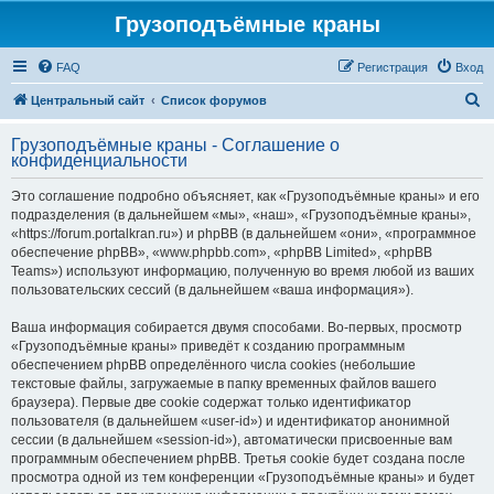
Грузоподъёмные краны
FAQ
Регистрация
Вход
П
Центральный сайт
Список форумов
о
Грузоподъёмные краны - Соглашение о
и
конфиденциальности
с
Это соглашение подробно объясняет, как «Грузоподъёмные краны» и его
к
подразделения (в дальнейшем «мы», «наш», «Грузоподъёмные краны»,
«https://forum.portalkran.ru») и phpBB (в дальнейшем «они», «программное
обеспечение phpBB», «www.phpbb.com», «phpBB Limited», «phpBB
Teams») используют информацию, полученную во время любой из ваших
пользовательских сессий (в дальнейшем «ваша информация»).
Ваша информация собирается двумя способами. Во-первых, просмотр
«Грузоподъёмные краны» приведёт к созданию программным
обеспечением phpBB определённого числа cookies (небольшие
текстовые файлы, загружаемые в папку временных файлов вашего
браузера). Первые две cookie содержат только идентификатор
пользователя (в дальнейшем «user-id») и идентификатор анонимной
сессии (в дальнейшем «session-id»), автоматически присвоенные вам
программным обеспечением phpBB. Третья cookie будет создана после
просмотра одной из тем конференции «Грузоподъёмные краны» и будет