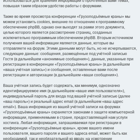
использоваться для хранения информации о прочтённых вами темах,
повышая таким образом удобство работы с форумами.
Также во время просмотра конференции «Грузоподъёмные краны» мы
можем установить cookies, внешние по отношению к программному
обеспечению phpBB, однако они выходят за рамки этого документа,
целью которого является рассмотрение страниц, созданных
исключительно программным обеспечением phpBB. Вторым источником
получения вашей информации являются данные, которые вы
отправляете на форум. Этими данными могут быть, но не исчерпываются,
следующие данные: сообщения, размещённые под учётной записью
Гостя (в дальнейшем «анонимные сообщения»), данные, указанные при
регистрации в конференции «Грузоподъёмные краны» (в дальнейшем
«ваша учётная запись») и сообщения, оставленные вами после
регистрации и авторизации (в дальнейшем «ваши сообщения»).
Ваша учётная запись будет содержать, как минимум, однозначно
идентифицируемое имя (в дальнейшем «ваше имя пользователя»),
индивидуальный пароль для входа под вашей учётной записью (далее
«ваш пароль») и реальный адрес email (в дальнейшем «ваш адрес
email»). Ваша информация из вашей учётной записи на форумах
«Грузоподъёмные краны» охраняется законами о защите компьютерной
информации, применяемыми в стране, предоставляющей нам услуги
хостинга. Любая информация, запрашиваемая при регистрации в
конференции «Грузоподъёмные краны», кроме вашего имени
пользователя, вашего пароля и вашего адреса email, может быть как
необходимой, так и необязательной ко вводу, на усмотрение