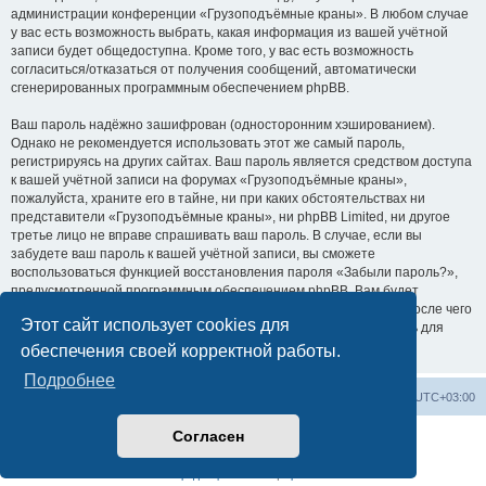
администрации конференции «Грузоподъёмные краны». В любом случае
у вас есть возможность выбрать, какая информация из вашей учётной
записи будет общедоступна. Кроме того, у вас есть возможность
согласиться/отказаться от получения сообщений, автоматически
сгенерированных программным обеспечением phpBB.
Ваш пароль надёжно зашифрован (односторонним хэшированием).
Однако не рекомендуется использовать этот же самый пароль,
регистрируясь на других сайтах. Ваш пароль является средством доступа
к вашей учётной записи на форумах «Грузоподъёмные краны»,
пожалуйста, храните его в тайне, ни при каких обстоятельствах ни
представители «Грузоподъёмные краны», ни phpBB Limited, ни другое
третье лицо не вправе спрашивать ваш пароль. В случае, если вы
забудете ваш пароль к вашей учётной записи, вы сможете
воспользоваться функцией восстановления пароля «Забыли пароль?»,
предусмотренной программным обеспечением phpBB. Вам будет
необходимо ввести ваше имя пользователя и ваш адрес email, после чего
Этот сайт использует cookies для
программное обеспечение phpBB сгенерирует вам новый пароль для
вашей учётной записи.
обеспечения своей корректной работы.
Подробнее
Центральный сайт
Список форумов
Часовой пояс:
UTC+03:00
Согласен
Создано на основе
phpBB
® Forum Software © phpBB Limited
Русская поддержка phpBB
Конфиденциальность
|
Правила