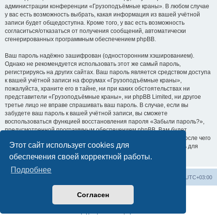
администрации конференции «Грузоподъёмные краны». В любом случае
у вас есть возможность выбрать, какая информация из вашей учётной
записи будет общедоступна. Кроме того, у вас есть возможность
согласиться/отказаться от получения сообщений, автоматически
сгенерированных программным обеспечением phpBB.
Ваш пароль надёжно зашифрован (односторонним хэшированием).
Однако не рекомендуется использовать этот же самый пароль,
регистрируясь на других сайтах. Ваш пароль является средством доступа
к вашей учётной записи на форумах «Грузоподъёмные краны»,
пожалуйста, храните его в тайне, ни при каких обстоятельствах ни
представители «Грузоподъёмные краны», ни phpBB Limited, ни другое
третье лицо не вправе спрашивать ваш пароль. В случае, если вы
забудете ваш пароль к вашей учётной записи, вы сможете
воспользоваться функцией восстановления пароля «Забыли пароль?»,
предусмотренной программным обеспечением phpBB. Вам будет
необходимо ввести ваше имя пользователя и ваш адрес email, после чего
Этот сайт использует cookies для
программное обеспечение phpBB сгенерирует вам новый пароль для
вашей учётной записи.
обеспечения своей корректной работы.
Подробнее
Центральный сайт
Список форумов
Часовой пояс:
UTC+03:00
Согласен
Создано на основе
phpBB
® Forum Software © phpBB Limited
Русская поддержка phpBB
Конфиденциальность
|
Правила