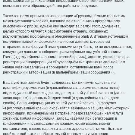
использоваться для хранения информации о прочтённых вами темах,
повышая таким образом удобство работы с форумами.
Также во время просмотра конференции «Грузоподъёмные краны» мы
можем установить cookies, внешние по отношению к программному
обеспечению phpBB, однако они выходят за рамки этого документа,
целью которого является рассмотрение страниц, созданных
исключительно программным обеспечением phpBB. Вторым источником
получения вашей информации являются данные, которые вы
отправляете на форум. Этими данными могут быть, но не исчерпываются,
следующие данные: сообщения, размещённые под учётной записью
Гостя (в дальнейшем «анонимные сообщения»), данные, указанные при
регистрации в конференции «Грузоподъёмные краны» (в дальнейшем
«ваша учётная запись») и сообщения, оставленные вами после
регистрации и авторизации (в дальнейшем «ваши сообщения»).
Ваша учётная запись будет содержать, как минимум, однозначно
идентифицируемое имя (в дальнейшем «ваше имя пользователя»),
индивидуальный пароль для входа под вашей учётной записью (далее
«ваш пароль») и реальный адрес email (в дальнейшем «ваш адрес
email»). Ваша информация из вашей учётной записи на форумах
«Грузоподъёмные краны» охраняется законами о защите компьютерной
информации, применяемыми в стране, предоставляющей нам услуги
хостинга. Любая информация, запрашиваемая при регистрации в
конференции «Грузоподъёмные краны», кроме вашего имени
пользователя, вашего пароля и вашего адреса email, может быть как
необходимой, так и необязательной ко вводу, на усмотрение