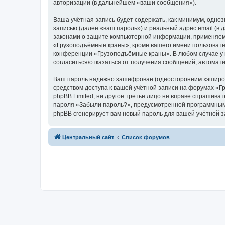
авторизации (в дальнейшем «ваши сообщения»).
Ваша учётная запись будет содержать, как минимум, одн
записью (далее «ваш пароль») и реальный адрес email (
законами о защите компьютерной информации, применяем
«Грузоподъёмные краны», кроме вашего имени пользователя
конференции «Грузоподъёмные краны». В любом случае у в
согласиться/отказаться от получения сообщений, автома
Ваш пароль надёжно зашифрован (односторонним хэширован
средством доступа к вашей учётной записи на форумах «Г
phpBB Limited, ни другое третье лицо не вправе спрашива
пароля «Забыли пароль?», предусмотренной программным 
phpBB сгенерирует вам новый пароль для вашей учётной з
Центральный сайт
Список форумов