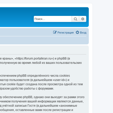
Поиск
Расширенный по
Регистрация
Вход
ны», «https://forum.portalkran.ru») и phpBB (в
полученную во время любой из ваших пользовательских
спечением phpBB определённого числа cookies
атор пользователя (в дальнейшем «user-id») и
тья cookie будет создана после просмотра одной из тем
бразом удобство работы с форумами.
 обеспечению phpBB, однако они выходят за рамки этого
точником получения вашей информации являются данные,
д учётной записью Гостя (в дальнейшем «анонимные
ообщения, оставленные вами после регистрации и