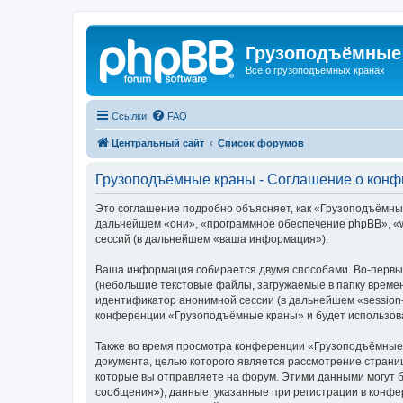
Грузоподъёмные
Всё о грузоподъёмных кранах
Ссылки
FAQ
Центральный сайт
Список форумов
Грузоподъёмные краны - Соглашение о кон
Это соглашение подробно объясняет, как «Грузоподъёмные 
дальнейшем «они», «программное обеспечение phpBB», «w
сессий (в дальнейшем «ваша информация»).
Ваша информация собирается двумя способами. Во-первы
(небольшие текстовые файлы, загружаемые в папку времен
идентификатор анонимной сессии (в дальнейшем «session-
конференции «Грузоподъёмные краны» и будет использова
Также во время просмотра конференции «Грузоподъёмные 
документа, целью которого является рассмотрение стран
которые вы отправляете на форум. Этими данными могут 
сообщения»), данные, указанные при регистрации в конф