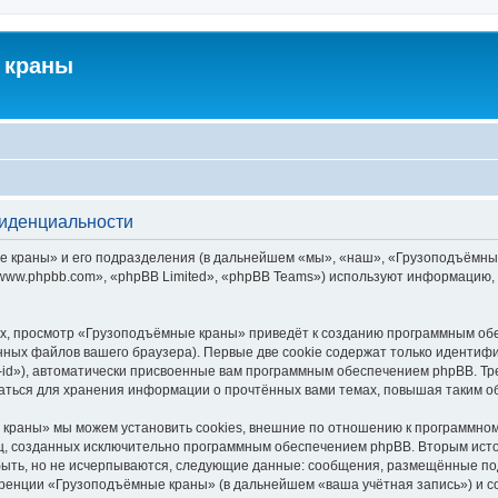
 краны
фиденциальности
краны» и его подразделения (в дальнейшем «мы», «наш», «Грузоподъёмные кра
ww.phpbb.com», «phpBB Limited», «phpBB Teams») используют информацию, 
х, просмотр «Грузоподъёмные краны» приведёт к созданию программным обе
ных файлов вашего браузера). Первые две cookie содержат только идентифик
id»), автоматически присвоенные вам программным обеспечением phpBB. Тре
ться для хранения информации о прочтённых вами темах, повышая таким о
краны» мы можем установить cookies, внешние по отношению к программному
иц, созданных исключительно программным обеспечением phpBB. Вторым ис
быть, но не исчерпываются, следующие данные: сообщения, размещённые по
еренции «Грузоподъёмные краны» (в дальнейшем «ваша учётная запись») и с