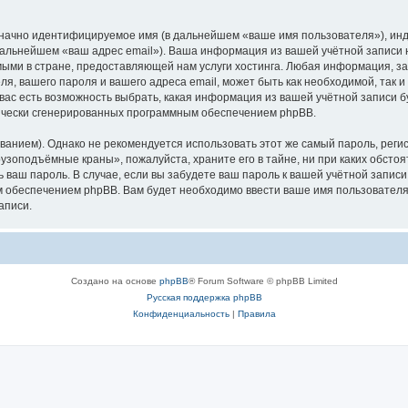
означно идентифицируемое имя (в дальнейшем «ваше имя пользователя»), ин
в дальнейшем «ваш адрес email»). Ваша информация из вашей учётной запис
ыми в стране, предоставляющей нам услуги хостинга. Любая информация, з
, вашего пароля и вашего адреса email, может быть как необходимой, так и
ас есть возможность выбрать, какая информация из вашей учётной записи бу
тически сгенерированных программным обеспечением phpBB.
ием). Однако не рекомендуется использовать этот же самый пароль, регист
рузоподъёмные краны», пожалуйста, храните его в тайне, ни при каких обст
ть ваш пароль. В случае, если вы забудете ваш пароль к вашей учётной запи
обеспечением phpBB. Вам будет необходимо ввести ваше имя пользователя и
аписи.
Создано на основе
phpBB
® Forum Software © phpBB Limited
Русская поддержка phpBB
Конфиденциальность
|
Правила