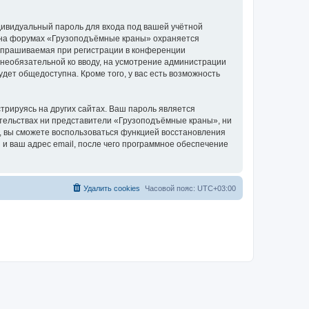
дивидуальный пароль для входа под вашей учётной
и на форумах «Грузоподъёмные краны» охраняется
апрашиваемая при регистрации в конференции
 необязательной ко вводу, на усмотрение администрации
дет общедоступна. Кроме того, у вас есть возможность
рируясь на других сайтах. Ваш пароль является
оятельствах ни представители «Грузоподъёмные краны», ни
си, вы сможете воспользоваться функцией восстановления
 ваш адрес email, после чего программное обеспечение
Удалить cookies
Часовой пояс:
UTC+03:00