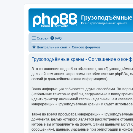
Грузоподъёмные
Всё о грузоподъёмных кранах
Ссылки
FAQ
Центральный сайт
Список форумов
Грузоподъёмные краны - Соглашение о кон
Это соглашение подробно объясняет, как «Грузоподъёмные 
дальнейшем «они», «программное обеспечение phpBB», «w
сессий (в дальнейшем «ваша информация»).
Ваша информация собирается двумя способами. Во-первы
(небольшие текстовые файлы, загружаемые в папку времен
идентификатор анонимной сессии (в дальнейшем «session-
конференции «Грузоподъёмные краны» и будет использова
Также во время просмотра конференции «Грузоподъёмные 
документа, целью которого является рассмотрение стран
которые вы отправляете на форум. Этими данными могут 
сообщения»), данные, указанные при регистрации в конф