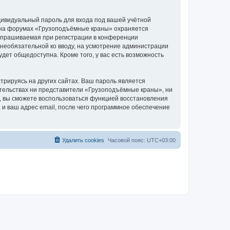
дивидуальный пароль для входа под вашей учётной
и на форумах «Грузоподъёмные краны» охраняется
апрашиваемая при регистрации в конференции
 необязательной ко вводу, на усмотрение администрации
дет общедоступна. Кроме того, у вас есть возможность
рируясь на других сайтах. Ваш пароль является
оятельствах ни представители «Грузоподъёмные краны», ни
си, вы сможете воспользоваться функцией восстановления
 ваш адрес email, после чего программное обеспечение
Удалить cookies
Часовой пояс:
UTC+03:00