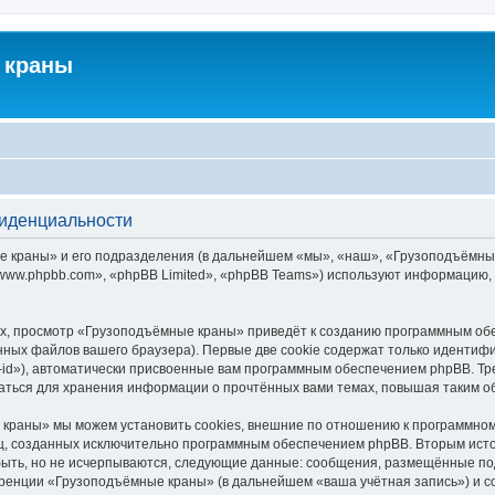
 краны
фиденциальности
краны» и его подразделения (в дальнейшем «мы», «наш», «Грузоподъёмные кра
ww.phpbb.com», «phpBB Limited», «phpBB Teams») используют информацию, 
х, просмотр «Грузоподъёмные краны» приведёт к созданию программным обе
ных файлов вашего браузера). Первые две cookie содержат только идентифик
id»), автоматически присвоенные вам программным обеспечением phpBB. Тре
ться для хранения информации о прочтённых вами темах, повышая таким о
краны» мы можем установить cookies, внешние по отношению к программному
иц, созданных исключительно программным обеспечением phpBB. Вторым ис
быть, но не исчерпываются, следующие данные: сообщения, размещённые по
еренции «Грузоподъёмные краны» (в дальнейшем «ваша учётная запись») и с