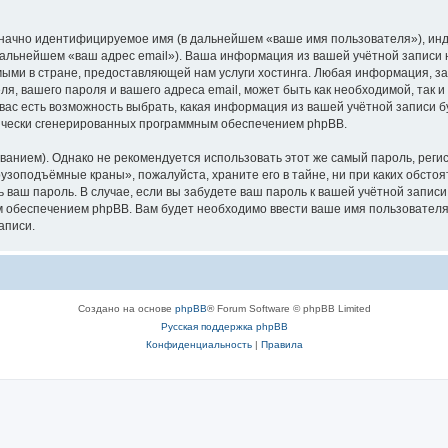
означно идентифицируемое имя (в дальнейшем «ваше имя пользователя»), ин
в дальнейшем «ваш адрес email»). Ваша информация из вашей учётной запис
ыми в стране, предоставляющей нам услуги хостинга. Любая информация, з
, вашего пароля и вашего адреса email, может быть как необходимой, так и
ас есть возможность выбрать, какая информация из вашей учётной записи бу
тически сгенерированных программным обеспечением phpBB.
ием). Однако не рекомендуется использовать этот же самый пароль, регист
рузоподъёмные краны», пожалуйста, храните его в тайне, ни при каких обст
ть ваш пароль. В случае, если вы забудете ваш пароль к вашей учётной запи
обеспечением phpBB. Вам будет необходимо ввести ваше имя пользователя и
аписи.
Создано на основе
phpBB
® Forum Software © phpBB Limited
Русская поддержка phpBB
Конфиденциальность
|
Правила