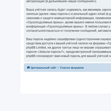
авторизации (в дальнейшем «ваши сообщения»).
Ваша учётная запись будет содержать, как минимум, одн
записью (далее «ваш пароль») и реальный адрес email (
законами о защите компьютерной информации, применяем
«Грузоподъёмные краны», кроме вашего имени пользователя
конференции «Грузоподъёмные краны». В любом случае у в
согласиться/отказаться от получения сообщений, автома
Ваш пароль надёжно зашифрован (односторонним хэширован
средством доступа к вашей учётной записи на форумах «Г
phpBB Limited, ни другое третье лицо не вправе спрашива
пароля «Забыли пароль?», предусмотренной программным 
phpBB сгенерирует вам новый пароль для вашей учётной з
Центральный сайт
Список форумов