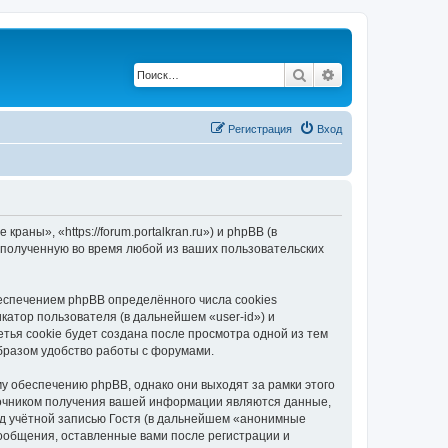
Поиск
Расширенный по
Регистрация
Вход
ны», «https://forum.portalkran.ru») и phpBB (в
полученную во время любой из ваших пользовательских
спечением phpBB определённого числа cookies
атор пользователя (в дальнейшем «user-id») и
тья cookie будет создана после просмотра одной из тем
бразом удобство работы с форумами.
 обеспечению phpBB, однако они выходят за рамки этого
точником получения вашей информации являются данные,
д учётной записью Гостя (в дальнейшем «анонимные
ообщения, оставленные вами после регистрации и