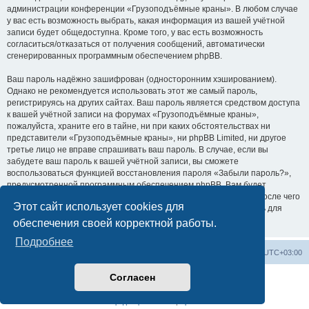
администрации конференции «Грузоподъёмные краны». В любом случае
у вас есть возможность выбрать, какая информация из вашей учётной
записи будет общедоступна. Кроме того, у вас есть возможность
согласиться/отказаться от получения сообщений, автоматически
сгенерированных программным обеспечением phpBB.
Ваш пароль надёжно зашифрован (односторонним хэшированием).
Однако не рекомендуется использовать этот же самый пароль,
регистрируясь на других сайтах. Ваш пароль является средством доступа
к вашей учётной записи на форумах «Грузоподъёмные краны»,
пожалуйста, храните его в тайне, ни при каких обстоятельствах ни
представители «Грузоподъёмные краны», ни phpBB Limited, ни другое
третье лицо не вправе спрашивать ваш пароль. В случае, если вы
забудете ваш пароль к вашей учётной записи, вы сможете
воспользоваться функцией восстановления пароля «Забыли пароль?»,
предусмотренной программным обеспечением phpBB. Вам будет
необходимо ввести ваше имя пользователя и ваш адрес email, после чего
Этот сайт использует cookies для
программное обеспечение phpBB сгенерирует вам новый пароль для
вашей учётной записи.
обеспечения своей корректной работы.
Подробнее
Центральный сайт
Список форумов
Часовой пояс:
UTC+03:00
Согласен
Создано на основе
phpBB
® Forum Software © phpBB Limited
Русская поддержка phpBB
Конфиденциальность
|
Правила