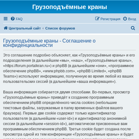
Грузоподъёмные краны
FAQ
Регистрация
Вход
П
Центральный сайт
Список форумов
о
Грузоподъёмные краны - Соглашение о
и
конфиденциальности
с
Это соглашение подробно объясняет, как «Грузоподъёмные краны» и его
к
подразделения (в дальнейшем «мы», «наш», «Грузоподъёмные краны»,
«https://forum.portalkran.ru») и phpBB (в дальнейшем «они», «программное
обеспечение phpBB», «www.phpbb.com», «phpBB Limited», «phpBB
Teams») используют информацию, полученную во время любой из ваших
пользовательских сессий (в дальнейшем «ваша информация»).
Ваша информация собирается двумя способами. Во-первых, просмотр
«Грузоподъёмные краны» приведёт к созданию программным
обеспечением phpBB определённого числа cookies (небольшие
текстовые файлы, загружаемые в папку временных файлов вашего
браузера). Первые две cookie содержат только идентификатор
пользователя (в дальнейшем «user-id») и идентификатор анонимной
сессии (в дальнейшем «session-id»), автоматически присвоенные вам
программным обеспечением phpBB. Третья cookie будет создана после
просмотра одной из тем конференции «Грузоподъёмные краны» и будет