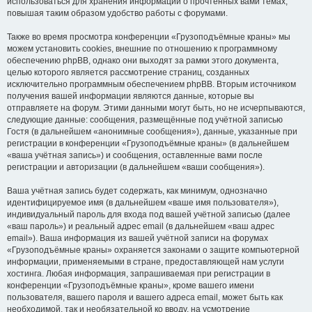
использоваться для хранения информации о прочтённых вами темах,
повышая таким образом удобство работы с форумами.
Также во время просмотра конференции «Грузоподъёмные краны» мы
можем установить cookies, внешние по отношению к программному
обеспечению phpBB, однако они выходят за рамки этого документа,
целью которого является рассмотрение страниц, созданных
исключительно программным обеспечением phpBB. Вторым источником
получения вашей информации являются данные, которые вы
отправляете на форум. Этими данными могут быть, но не исчерпываются,
следующие данные: сообщения, размещённые под учётной записью
Гостя (в дальнейшем «анонимные сообщения»), данные, указанные при
регистрации в конференции «Грузоподъёмные краны» (в дальнейшем
«ваша учётная запись») и сообщения, оставленные вами после
регистрации и авторизации (в дальнейшем «ваши сообщения»).
Ваша учётная запись будет содержать, как минимум, однозначно
идентифицируемое имя (в дальнейшем «ваше имя пользователя»),
индивидуальный пароль для входа под вашей учётной записью (далее
«ваш пароль») и реальный адрес email (в дальнейшем «ваш адрес
email»). Ваша информация из вашей учётной записи на форумах
«Грузоподъёмные краны» охраняется законами о защите компьютерной
информации, применяемыми в стране, предоставляющей нам услуги
хостинга. Любая информация, запрашиваемая при регистрации в
конференции «Грузоподъёмные краны», кроме вашего имени
пользователя, вашего пароля и вашего адреса email, может быть как
необходимой, так и необязательной ко вводу, на усмотрение