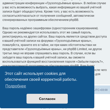
администрации конференции «Грузоподъёмные краны». В любом случае
у вас есть возможность выбрать, какая информация из вашей учётной
записи будет общедоступна. Кроме того, у вас есть возможность
согласиться/отказаться от получения сообщений, автоматически
сгенерированных программным обеспечением phpBB.
Ваш пароль надёжно зашифрован (односторонним хэшированием).
Однако не рекомендуется использовать этот же самый пароль,
регистрируясь на других сайтах. Ваш пароль является средством доступа
к вашей учётной записи на форумах «Грузоподъёмные краны»,
пожалуйста, храните его в тайне, ни при каких обстоятельствах ни
представители «Грузоподъёмные краны», ни phpBB Limited, ни другое
третье лицо не вправе спрашивать ваш пароль. В случае, если вы
забудете ваш пароль к вашей учётной записи, вы сможете
воспользоваться функцией восстановления пароля «Забыли пароль?»,
предусмотренной программным обеспечением phpBB. Вам будет
необходимо ввести ваше имя пользователя и ваш адрес email, после чего
Этот сайт использует cookies для
программное обеспечение phpBB сгенерирует вам новый пароль для
вашей учётной записи.
обеспечения своей корректной работы.
Подробнее
Центральный сайт
Список форумов
Часовой пояс:
UTC+03:00
Согласен
Создано на основе
phpBB
® Forum Software © phpBB Limited
Русская поддержка phpBB
Конфиденциальность
|
Правила