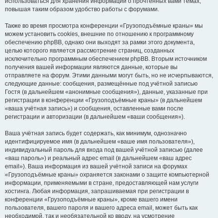
использоваться для хранения информации о прочтённых вами темах,
повышая таким образом удобство работы с форумами.
Также во время просмотра конференции «Грузоподъёмные краны» мы
можем установить cookies, внешние по отношению к программному
обеспечению phpBB, однако они выходят за рамки этого документа,
целью которого является рассмотрение страниц, созданных
исключительно программным обеспечением phpBB. Вторым источником
получения вашей информации являются данные, которые вы
отправляете на форум. Этими данными могут быть, но не исчерпываются,
следующие данные: сообщения, размещённые под учётной записью
Гостя (в дальнейшем «анонимные сообщения»), данные, указанные при
регистрации в конференции «Грузоподъёмные краны» (в дальнейшем
«ваша учётная запись») и сообщения, оставленные вами после
регистрации и авторизации (в дальнейшем «ваши сообщения»).
Ваша учётная запись будет содержать, как минимум, однозначно
идентифицируемое имя (в дальнейшем «ваше имя пользователя»),
индивидуальный пароль для входа под вашей учётной записью (далее
«ваш пароль») и реальный адрес email (в дальнейшем «ваш адрес
email»). Ваша информация из вашей учётной записи на форумах
«Грузоподъёмные краны» охраняется законами о защите компьютерной
информации, применяемыми в стране, предоставляющей нам услуги
хостинга. Любая информация, запрашиваемая при регистрации в
конференции «Грузоподъёмные краны», кроме вашего имени
пользователя, вашего пароля и вашего адреса email, может быть как
необходимой, так и необязательной ко вводу, на усмотрение