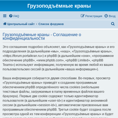
Грузоподъёмные краны
FAQ
Регистрация
Вход
П
Центральный сайт
Список форумов
о
Грузоподъёмные краны - Соглашение о
и
конфиденциальности
с
Это соглашение подробно объясняет, как «Грузоподъёмные краны» и его
к
подразделения (в дальнейшем «мы», «наш», «Грузоподъёмные краны»,
«https://forum.portalkran.ru») и phpBB (в дальнейшем «они», «программное
обеспечение phpBB», «www.phpbb.com», «phpBB Limited», «phpBB
Teams») используют информацию, полученную во время любой из ваших
пользовательских сессий (в дальнейшем «ваша информация»).
Ваша информация собирается двумя способами. Во-первых, просмотр
«Грузоподъёмные краны» приведёт к созданию программным
обеспечением phpBB определённого числа cookies (небольшие
текстовые файлы, загружаемые в папку временных файлов вашего
браузера). Первые две cookie содержат только идентификатор
пользователя (в дальнейшем «user-id») и идентификатор анонимной
сессии (в дальнейшем «session-id»), автоматически присвоенные вам
программным обеспечением phpBB. Третья cookie будет создана после
просмотра одной из тем конференции «Грузоподъёмные краны» и будет