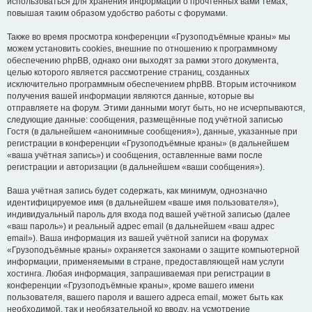
использоваться для хранения информации о прочтённых вами темах,
повышая таким образом удобство работы с форумами.
Также во время просмотра конференции «Грузоподъёмные краны» мы
можем установить cookies, внешние по отношению к программному
обеспечению phpBB, однако они выходят за рамки этого документа,
целью которого является рассмотрение страниц, созданных
исключительно программным обеспечением phpBB. Вторым источником
получения вашей информации являются данные, которые вы
отправляете на форум. Этими данными могут быть, но не исчерпываются,
следующие данные: сообщения, размещённые под учётной записью
Гостя (в дальнейшем «анонимные сообщения»), данные, указанные при
регистрации в конференции «Грузоподъёмные краны» (в дальнейшем
«ваша учётная запись») и сообщения, оставленные вами после
регистрации и авторизации (в дальнейшем «ваши сообщения»).
Ваша учётная запись будет содержать, как минимум, однозначно
идентифицируемое имя (в дальнейшем «ваше имя пользователя»),
индивидуальный пароль для входа под вашей учётной записью (далее
«ваш пароль») и реальный адрес email (в дальнейшем «ваш адрес
email»). Ваша информация из вашей учётной записи на форумах
«Грузоподъёмные краны» охраняется законами о защите компьютерной
информации, применяемыми в стране, предоставляющей нам услуги
хостинга. Любая информация, запрашиваемая при регистрации в
конференции «Грузоподъёмные краны», кроме вашего имени
пользователя, вашего пароля и вашего адреса email, может быть как
необходимой, так и необязательной ко вводу, на усмотрение