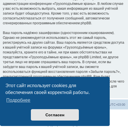
администрации конференции «Грузоподъёмные краны». В любом случае
у вас есть возможность выбрать, какая информация из вашей учётной
записи будет общедоступна. Кроме того, у вас есть возможность
согласиться/отказаться от получения сообщений, автоматически
сгенерированных программным обеспечением phpBB.
Ваш пароль надёжно зашифрован (односторонним хэшированием).
Однако не рекомендуется использовать этот же самый пароль,
регистрируясь на других сайтах. Ваш пароль является средством доступа
к вашей учётной записи на форумах «Грузоподъёмные краны»,
пожалуйста, храните его в тайне, ни при каких обстоятельствах ни
представители «Грузоподъёмные краны», ни phpBB Limited, ни другое
третье лицо не вправе спрашивать ваш пароль. В случае, если вы
забудете ваш пароль к вашей учётной записи, вы сможете
воспользоваться функцией восстановления пароля «Забыли пароль?»,
предусмотренной программным обеспечением phpBB. Вам будет
необходимо ввести ваше имя пользователя и ваш адрес email, после чего
Этот сайт использует cookies для
программное обеспечение phpBB сгенерирует вам новый пароль для
вашей учётной записи.
обеспечения своей корректной работы.
Подробнее
Центральный сайт
Список форумов
Часовой пояс:
UTC+03:00
Согласен
Создано на основе
phpBB
® Forum Software © phpBB Limited
Русская поддержка phpBB
Конфиденциальность
|
Правила