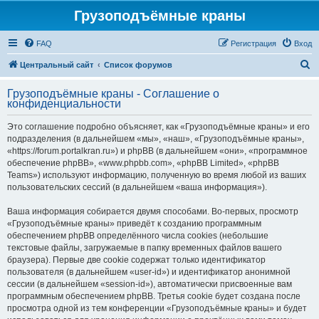
Грузоподъёмные краны
FAQ
Регистрация
Вход
П
Центральный сайт
Список форумов
о
Грузоподъёмные краны - Соглашение о
и
конфиденциальности
с
Это соглашение подробно объясняет, как «Грузоподъёмные краны» и его
к
подразделения (в дальнейшем «мы», «наш», «Грузоподъёмные краны»,
«https://forum.portalkran.ru») и phpBB (в дальнейшем «они», «программное
обеспечение phpBB», «www.phpbb.com», «phpBB Limited», «phpBB
Teams») используют информацию, полученную во время любой из ваших
пользовательских сессий (в дальнейшем «ваша информация»).
Ваша информация собирается двумя способами. Во-первых, просмотр
«Грузоподъёмные краны» приведёт к созданию программным
обеспечением phpBB определённого числа cookies (небольшие
текстовые файлы, загружаемые в папку временных файлов вашего
браузера). Первые две cookie содержат только идентификатор
пользователя (в дальнейшем «user-id») и идентификатор анонимной
сессии (в дальнейшем «session-id»), автоматически присвоенные вам
программным обеспечением phpBB. Третья cookie будет создана после
просмотра одной из тем конференции «Грузоподъёмные краны» и будет