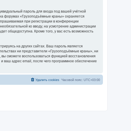
дивидуальный пароль для входа под вашей учётной
и на форумах «Грузоподъёмные краны» охраняется
апрашиваемая при регистрации в конференции
 необязательной ко вводу, на усмотрение администрации
дет общедоступна. Кроме того, у вас есть возможность
рируясь на других сайтах. Ваш пароль является
оятельствах ни представители «Грузоподъёмные краны», ни
си, вы сможете воспользоваться функцией восстановления
 ваш адрес email, после чего программное обеспечение
Удалить cookies
Часовой пояс:
UTC+03:00