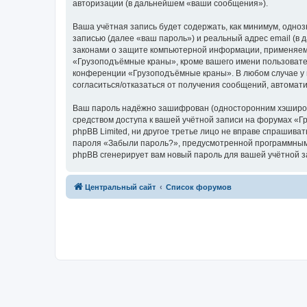
авторизации (в дальнейшем «ваши сообщения»).
Ваша учётная запись будет содержать, как минимум, одн
записью (далее «ваш пароль») и реальный адрес email (
законами о защите компьютерной информации, применяем
«Грузоподъёмные краны», кроме вашего имени пользователя
конференции «Грузоподъёмные краны». В любом случае у в
согласиться/отказаться от получения сообщений, автома
Ваш пароль надёжно зашифрован (односторонним хэширован
средством доступа к вашей учётной записи на форумах «Г
phpBB Limited, ни другое третье лицо не вправе спрашива
пароля «Забыли пароль?», предусмотренной программным 
phpBB сгенерирует вам новый пароль для вашей учётной з
Центральный сайт
Список форумов