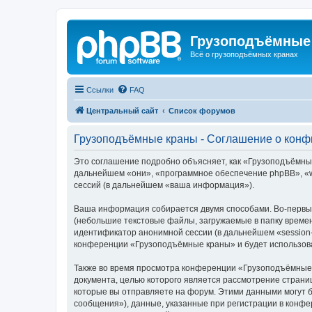
Грузоподъёмные
Всё о грузоподъёмных кранах
Ссылки
FAQ
Центральный сайт
Список форумов
Грузоподъёмные краны - Соглашение о кон
Это соглашение подробно объясняет, как «Грузоподъёмные 
дальнейшем «они», «программное обеспечение phpBB», «w
сессий (в дальнейшем «ваша информация»).
Ваша информация собирается двумя способами. Во-первы
(небольшие текстовые файлы, загружаемые в папку времен
идентификатор анонимной сессии (в дальнейшем «session-
конференции «Грузоподъёмные краны» и будет использова
Также во время просмотра конференции «Грузоподъёмные 
документа, целью которого является рассмотрение стран
которые вы отправляете на форум. Этими данными могут 
сообщения»), данные, указанные при регистрации в конф