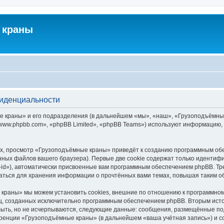
 краны
фиденциальности
краны» и его подразделения (в дальнейшем «мы», «наш», «Грузоподъёмные кра
ww.phpbb.com», «phpBB Limited», «phpBB Teams») используют информацию, 
х, просмотр «Грузоподъёмные краны» приведёт к созданию программным обе
ных файлов вашего браузера). Первые две cookie содержат только идентифик
id»), автоматически присвоенные вам программным обеспечением phpBB. Тре
ться для хранения информации о прочтённых вами темах, повышая таким о
краны» мы можем установить cookies, внешние по отношению к программному
иц, созданных исключительно программным обеспечением phpBB. Вторым ис
быть, но не исчерпываются, следующие данные: сообщения, размещённые по
еренции «Грузоподъёмные краны» (в дальнейшем «ваша учётная запись») и с