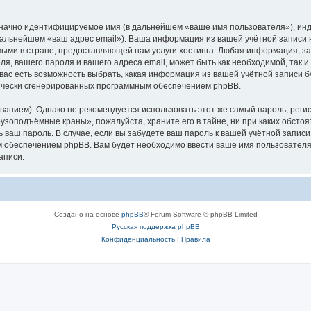
означно идентифицируемое имя (в дальнейшем «ваше имя пользователя»), ин
в дальнейшем «ваш адрес email»). Ваша информация из вашей учётной запис
ыми в стране, предоставляющей нам услуги хостинга. Любая информация, з
, вашего пароля и вашего адреса email, может быть как необходимой, так и
ас есть возможность выбрать, какая информация из вашей учётной записи бу
тически сгенерированных программным обеспечением phpBB.
ием). Однако не рекомендуется использовать этот же самый пароль, регист
рузоподъёмные краны», пожалуйста, храните его в тайне, ни при каких обст
ть ваш пароль. В случае, если вы забудете ваш пароль к вашей учётной запи
обеспечением phpBB. Вам будет необходимо ввести ваше имя пользователя и
аписи.
Создано на основе
phpBB
® Forum Software © phpBB Limited
Русская поддержка phpBB
Конфиденциальность
|
Правила