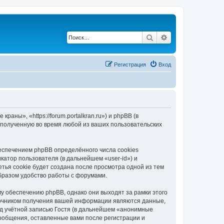
Поиск
Расширенный по
Регистрация
Вход
ны», «https://forum.portalkran.ru») и phpBB (в
полученную во время любой из ваших пользовательских
спечением phpBB определённого числа cookies
атор пользователя (в дальнейшем «user-id») и
тья cookie будет создана после просмотра одной из тем
бразом удобство работы с форумами.
 обеспечению phpBB, однако они выходят за рамки этого
точником получения вашей информации являются данные,
д учётной записью Гостя (в дальнейшем «анонимные
ообщения, оставленные вами после регистрации и