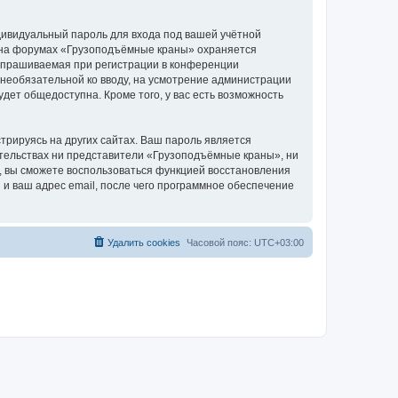
дивидуальный пароль для входа под вашей учётной
и на форумах «Грузоподъёмные краны» охраняется
апрашиваемая при регистрации в конференции
 необязательной ко вводу, на усмотрение администрации
дет общедоступна. Кроме того, у вас есть возможность
рируясь на других сайтах. Ваш пароль является
оятельствах ни представители «Грузоподъёмные краны», ни
си, вы сможете воспользоваться функцией восстановления
 ваш адрес email, после чего программное обеспечение
Удалить cookies
Часовой пояс:
UTC+03:00