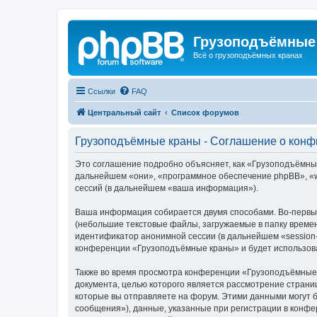
Грузоподъёмные
Всё о грузоподъёмных кранах
Ссылки
FAQ
Центральный сайт
Список форумов
Грузоподъёмные краны - Соглашение о кон
Это соглашение подробно объясняет, как «Грузоподъёмные 
дальнейшем «они», «программное обеспечение phpBB», «w
сессий (в дальнейшем «ваша информация»).
Ваша информация собирается двумя способами. Во-первы
(небольшие текстовые файлы, загружаемые в папку времен
идентификатор анонимной сессии (в дальнейшем «session-
конференции «Грузоподъёмные краны» и будет использова
Также во время просмотра конференции «Грузоподъёмные 
документа, целью которого является рассмотрение стран
которые вы отправляете на форум. Этими данными могут 
сообщения»), данные, указанные при регистрации в конф