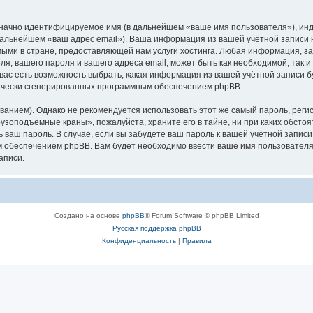
означно идентифицируемое имя (в дальнейшем «ваше имя пользователя»), ин
в дальнейшем «ваш адрес email»). Ваша информация из вашей учётной запис
ыми в стране, предоставляющей нам услуги хостинга. Любая информация, з
, вашего пароля и вашего адреса email, может быть как необходимой, так и
ас есть возможность выбрать, какая информация из вашей учётной записи бу
тически сгенерированных программным обеспечением phpBB.
ием). Однако не рекомендуется использовать этот же самый пароль, регист
рузоподъёмные краны», пожалуйста, храните его в тайне, ни при каких обст
ть ваш пароль. В случае, если вы забудете ваш пароль к вашей учётной запи
обеспечением phpBB. Вам будет необходимо ввести ваше имя пользователя и
аписи.
Создано на основе
phpBB
® Forum Software © phpBB Limited
Русская поддержка phpBB
Конфиденциальность
|
Правила