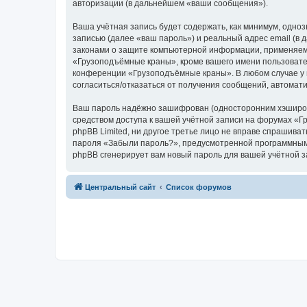
авторизации (в дальнейшем «ваши сообщения»).
Ваша учётная запись будет содержать, как минимум, одн
записью (далее «ваш пароль») и реальный адрес email (
законами о защите компьютерной информации, применяем
«Грузоподъёмные краны», кроме вашего имени пользователя
конференции «Грузоподъёмные краны». В любом случае у в
согласиться/отказаться от получения сообщений, автома
Ваш пароль надёжно зашифрован (односторонним хэширован
средством доступа к вашей учётной записи на форумах «Г
phpBB Limited, ни другое третье лицо не вправе спрашива
пароля «Забыли пароль?», предусмотренной программным 
phpBB сгенерирует вам новый пароль для вашей учётной з
Центральный сайт
Список форумов