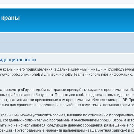
 краны
фиденциальности
краны» и его подразделения (в дальнейшем «мы», «наш», «Грузоподъёмные кра
ww.phpbb.com», «phpBB Limited», «phpBB Teams») используют информацию, 
х, просмотр «Грузоподъёмные краны» приведёт к созданию программным обе
ных файлов вашего браузера). Первые две cookie содержат только идентифик
id»), автоматически присвоенные вам программным обеспечением phpBB. Тре
ться для хранения информации о прочтённых вами темах, повышая таким о
краны» мы можем установить cookies, внешние по отношению к программному
иц, созданных исключительно программным обеспечением phpBB. Вторым ис
быть, но не исчерпываются, следующие данные: сообщения, размещённые по
еренции «Грузоподъёмные краны» (в дальнейшем «ваша учётная запись») и с