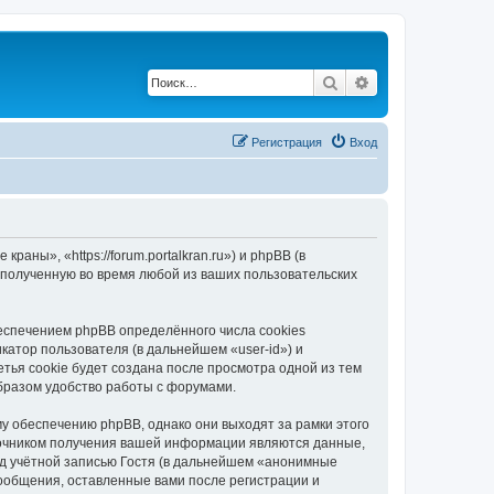
Поиск
Расширенный по
Регистрация
Вход
ны», «https://forum.portalkran.ru») и phpBB (в
полученную во время любой из ваших пользовательских
спечением phpBB определённого числа cookies
атор пользователя (в дальнейшем «user-id») и
тья cookie будет создана после просмотра одной из тем
бразом удобство работы с форумами.
 обеспечению phpBB, однако они выходят за рамки этого
точником получения вашей информации являются данные,
д учётной записью Гостя (в дальнейшем «анонимные
ообщения, оставленные вами после регистрации и