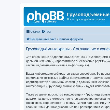
Грузоподъёмные
Всё о грузоподъёмных кранах
Ссылки
FAQ
Центральный сайт
Список форумов
Грузоподъёмные краны - Соглашение о кон
Это соглашение подробно объясняет, как «Грузоподъёмные 
дальнейшем «они», «программное обеспечение phpBB», «w
сессий (в дальнейшем «ваша информация»).
Ваша информация собирается двумя способами. Во-первы
(небольшие текстовые файлы, загружаемые в папку времен
идентификатор анонимной сессии (в дальнейшем «session-
конференции «Грузоподъёмные краны» и будет использова
Также во время просмотра конференции «Грузоподъёмные 
документа, целью которого является рассмотрение стран
которые вы отправляете на форум. Этими данными могут 
сообщения»), данные, указанные при регистрации в конф