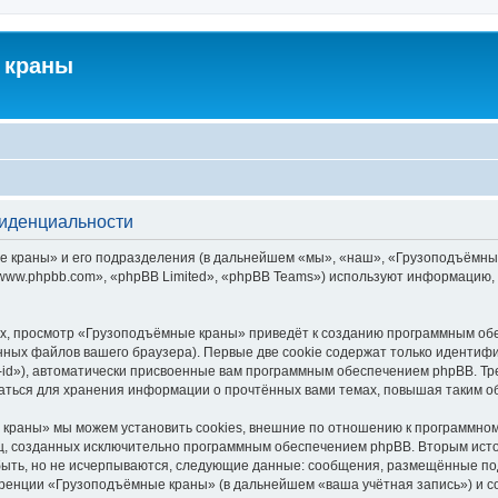
 краны
фиденциальности
краны» и его подразделения (в дальнейшем «мы», «наш», «Грузоподъёмные кра
ww.phpbb.com», «phpBB Limited», «phpBB Teams») используют информацию, 
х, просмотр «Грузоподъёмные краны» приведёт к созданию программным обе
ных файлов вашего браузера). Первые две cookie содержат только идентифик
id»), автоматически присвоенные вам программным обеспечением phpBB. Тре
ться для хранения информации о прочтённых вами темах, повышая таким о
краны» мы можем установить cookies, внешние по отношению к программному
иц, созданных исключительно программным обеспечением phpBB. Вторым ис
быть, но не исчерпываются, следующие данные: сообщения, размещённые по
еренции «Грузоподъёмные краны» (в дальнейшем «ваша учётная запись») и с