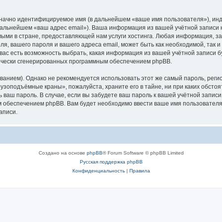
означно идентифицируемое имя (в дальнейшем «ваше имя пользователя»), ин
в дальнейшем «ваш адрес email»). Ваша информация из вашей учётной запис
ыми в стране, предоставляющей нам услуги хостинга. Любая информация, з
, вашего пароля и вашего адреса email, может быть как необходимой, так и
ас есть возможность выбрать, какая информация из вашей учётной записи бу
тически сгенерированных программным обеспечением phpBB.
ием). Однако не рекомендуется использовать этот же самый пароль, регист
рузоподъёмные краны», пожалуйста, храните его в тайне, ни при каких обст
ть ваш пароль. В случае, если вы забудете ваш пароль к вашей учётной запи
обеспечением phpBB. Вам будет необходимо ввести ваше имя пользователя и
аписи.
Создано на основе
phpBB
® Forum Software © phpBB Limited
Русская поддержка phpBB
Конфиденциальность
|
Правила