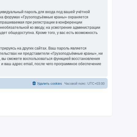
дивидуальный пароль для входа под вашей учётной
и на форумах «Грузоподъёмные краны» охраняется
апрашиваемая при регистрации в конференции
 необязательной ко вводу, на усмотрение администрации
дет общедоступна. Кроме того, у вас есть возможность
рируясь на других сайтах. Ваш пароль является
оятельствах ни представители «Грузоподъёмные краны», ни
си, вы сможете воспользоваться функцией восстановления
 ваш адрес email, после чего программное обеспечение
Удалить cookies
Часовой пояс:
UTC+03:00