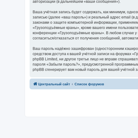
авторизации (в дальнейшем «ваши сообщения»).
Ваша учётная запись будет содержать, как минимум, одн
записью (далее «ваш пароль») и реальный адрес email (
законами о защите компьютерной информации, применяем
«Грузоподъёмные краны», кроме вашего имени пользователя
конференции «Грузоподъёмные краны». В любом случае у в
согласиться/отказаться от получения сообщений, автома
Ваш пароль надёжно зашифрован (односторонним хэширован
средством доступа к вашей учётной записи на форумах «Г
phpBB Limited, ни другое третье лицо не вправе спрашива
пароля «Забыли пароль?», предусмотренной программным 
phpBB сгенерирует вам новый пароль для вашей учётной з
Центральный сайт
Список форумов