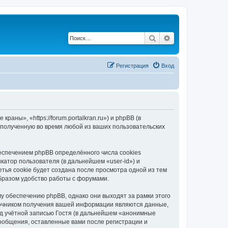
Поиск
Расширенный по
Регистрация
Вход
ны», «https://forum.portalkran.ru») и phpBB (в
полученную во время любой из ваших пользовательских
спечением phpBB определённого числа cookies
атор пользователя (в дальнейшем «user-id») и
тья cookie будет создана после просмотра одной из тем
бразом удобство работы с форумами.
 обеспечению phpBB, однако они выходят за рамки этого
точником получения вашей информации являются данные,
д учётной записью Гостя (в дальнейшем «анонимные
ообщения, оставленные вами после регистрации и