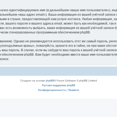
означно идентифицируемое имя (в дальнейшем «ваше имя пользователя»), ин
в дальнейшем «ваш адрес email»). Ваша информация из вашей учётной запис
ыми в стране, предоставляющей нам услуги хостинга. Любая информация, з
, вашего пароля и вашего адреса email, может быть как необходимой, так и
ас есть возможность выбрать, какая информация из вашей учётной записи бу
тически сгенерированных программным обеспечением phpBB.
ием). Однако не рекомендуется использовать этот же самый пароль, регист
рузоподъёмные краны», пожалуйста, храните его в тайне, ни при каких обст
ть ваш пароль. В случае, если вы забудете ваш пароль к вашей учётной запи
обеспечением phpBB. Вам будет необходимо ввести ваше имя пользователя и
аписи.
Создано на основе
phpBB
® Forum Software © phpBB Limited
Русская поддержка phpBB
Конфиденциальность
|
Правила