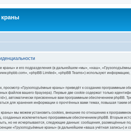
 краны
фиденциальности
краны» и его подразделения (в дальнейшем «мы», «наш», «Грузоподъёмные кра
ww.phpbb.com», «phpBB Limited», «phpBB Teams») используют информацию, 
х, просмотр «Грузоподъёмные краны» приведёт к созданию программным обе
ных файлов вашего браузера). Первые две cookie содержат только идентифик
id»), автоматически присвоенные вам программным обеспечением phpBB. Тре
ться для хранения информации о прочтённых вами темах, повышая таким о
краны» мы можем установить cookies, внешние по отношению к программному
иц, созданных исключительно программным обеспечением phpBB. Вторым ис
быть, но не исчерпываются, следующие данные: сообщения, размещённые по
еренции «Грузоподъёмные краны» (в дальнейшем «ваша учётная запись») и с