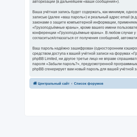
авторизации (в дальнейшем «ваши сообщения»).
Ваша учётная запись будет содержать, как минимум, одн
записью (далее «ваш пароль») и реальный адрес email (
законами о защите компьютерной информации, применяем
«Грузоподъёмные краны», кроме вашего имени пользователя
конференции «Грузоподъёмные краны». В любом случае у в
согласиться/отказаться от получения сообщений, автома
Ваш пароль надёжно зашифрован (односторонним хэширован
средством доступа к вашей учётной записи на форумах «Г
phpBB Limited, ни другое третье лицо не вправе спрашива
пароля «Забыли пароль?», предусмотренной программным 
phpBB сгенерирует вам новый пароль для вашей учётной з
Центральный сайт
Список форумов