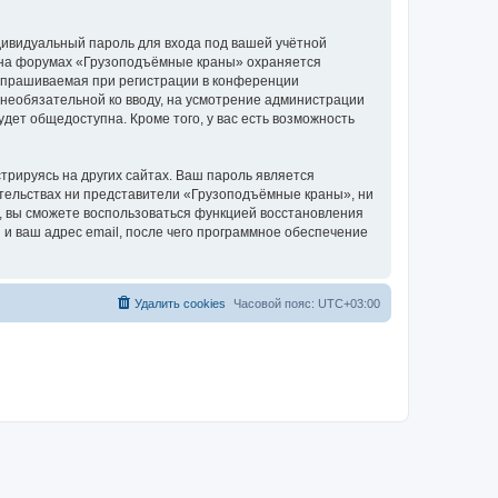
дивидуальный пароль для входа под вашей учётной
и на форумах «Грузоподъёмные краны» охраняется
апрашиваемая при регистрации в конференции
 необязательной ко вводу, на усмотрение администрации
дет общедоступна. Кроме того, у вас есть возможность
рируясь на других сайтах. Ваш пароль является
оятельствах ни представители «Грузоподъёмные краны», ни
си, вы сможете воспользоваться функцией восстановления
 ваш адрес email, после чего программное обеспечение
Удалить cookies
Часовой пояс:
UTC+03:00