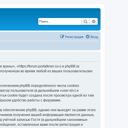
Поиск
Расширенный по
Регистрация
Вход
ны», «https://forum.portalkran.ru») и phpBB (в
полученную во время любой из ваших пользовательских
спечением phpBB определённого числа cookies
атор пользователя (в дальнейшем «user-id») и
тья cookie будет создана после просмотра одной из тем
бразом удобство работы с форумами.
 обеспечению phpBB, однако они выходят за рамки этого
точником получения вашей информации являются данные,
д учётной записью Гостя (в дальнейшем «анонимные
ообщения, оставленные вами после регистрации и