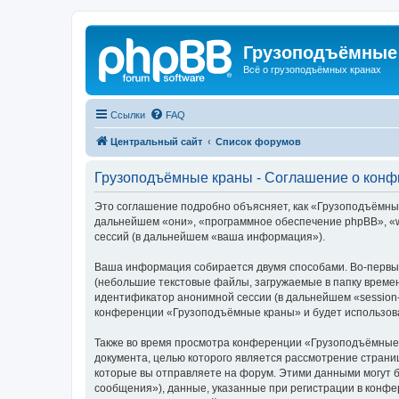
Грузоподъёмные
Всё о грузоподъёмных кранах
Ссылки
FAQ
Центральный сайт
Список форумов
Грузоподъёмные краны - Соглашение о кон
Это соглашение подробно объясняет, как «Грузоподъёмные 
дальнейшем «они», «программное обеспечение phpBB», «w
сессий (в дальнейшем «ваша информация»).
Ваша информация собирается двумя способами. Во-первы
(небольшие текстовые файлы, загружаемые в папку времен
идентификатор анонимной сессии (в дальнейшем «session-
конференции «Грузоподъёмные краны» и будет использова
Также во время просмотра конференции «Грузоподъёмные 
документа, целью которого является рассмотрение стран
которые вы отправляете на форум. Этими данными могут 
сообщения»), данные, указанные при регистрации в конф