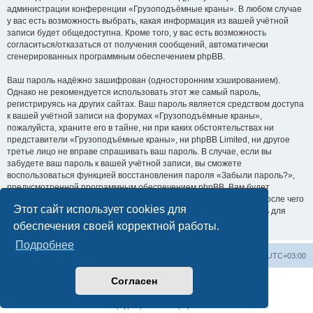
администрации конференции «Грузоподъёмные краны». В любом случае
у вас есть возможность выбрать, какая информация из вашей учётной
записи будет общедоступна. Кроме того, у вас есть возможность
согласиться/отказаться от получения сообщений, автоматически
сгенерированных программным обеспечением phpBB.
Ваш пароль надёжно зашифрован (односторонним хэшированием).
Однако не рекомендуется использовать этот же самый пароль,
регистрируясь на других сайтах. Ваш пароль является средством доступа
к вашей учётной записи на форумах «Грузоподъёмные краны»,
пожалуйста, храните его в тайне, ни при каких обстоятельствах ни
представители «Грузоподъёмные краны», ни phpBB Limited, ни другое
третье лицо не вправе спрашивать ваш пароль. В случае, если вы
забудете ваш пароль к вашей учётной записи, вы сможете
воспользоваться функцией восстановления пароля «Забыли пароль?»,
предусмотренной программным обеспечением phpBB. Вам будет
необходимо ввести ваше имя пользователя и ваш адрес email, после чего
Этот сайт использует cookies для
программное обеспечение phpBB сгенерирует вам новый пароль для
вашей учётной записи.
обеспечения своей корректной работы.
Подробнее
Центральный сайт
Список форумов
Часовой пояс:
UTC+03:00
Согласен
Создано на основе
phpBB
® Forum Software © phpBB Limited
Русская поддержка phpBB
Конфиденциальность
|
Правила