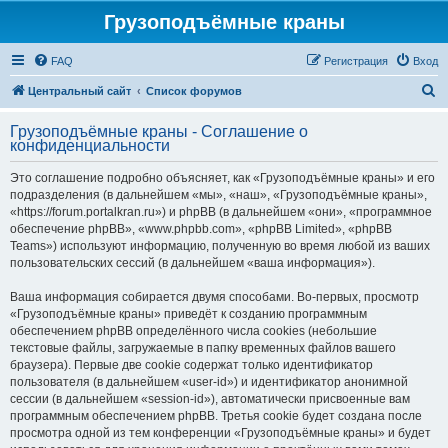
Грузоподъёмные краны
FAQ
Регистрация
Вход
П
Центральный сайт
Список форумов
о
Грузоподъёмные краны - Соглашение о
и
конфиденциальности
с
Это соглашение подробно объясняет, как «Грузоподъёмные краны» и его
к
подразделения (в дальнейшем «мы», «наш», «Грузоподъёмные краны»,
«https://forum.portalkran.ru») и phpBB (в дальнейшем «они», «программное
обеспечение phpBB», «www.phpbb.com», «phpBB Limited», «phpBB
Teams») используют информацию, полученную во время любой из ваших
пользовательских сессий (в дальнейшем «ваша информация»).
Ваша информация собирается двумя способами. Во-первых, просмотр
«Грузоподъёмные краны» приведёт к созданию программным
обеспечением phpBB определённого числа cookies (небольшие
текстовые файлы, загружаемые в папку временных файлов вашего
браузера). Первые две cookie содержат только идентификатор
пользователя (в дальнейшем «user-id») и идентификатор анонимной
сессии (в дальнейшем «session-id»), автоматически присвоенные вам
программным обеспечением phpBB. Третья cookie будет создана после
просмотра одной из тем конференции «Грузоподъёмные краны» и будет