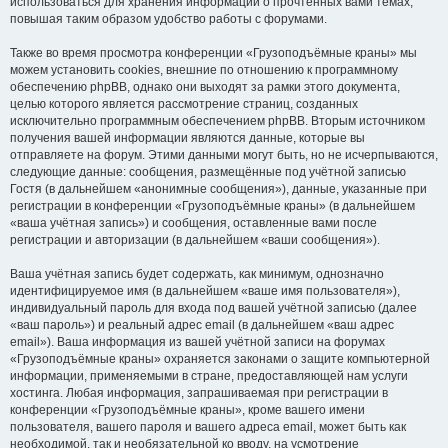
использоваться для хранения информации о прочтённых вами темах,
повышая таким образом удобство работы с форумами.
Также во время просмотра конференции «Грузоподъёмные краны» мы
можем установить cookies, внешние по отношению к программному
обеспечению phpBB, однако они выходят за рамки этого документа,
целью которого является рассмотрение страниц, созданных
исключительно программным обеспечением phpBB. Вторым источником
получения вашей информации являются данные, которые вы
отправляете на форум. Этими данными могут быть, но не исчерпываются,
следующие данные: сообщения, размещённые под учётной записью
Гостя (в дальнейшем «анонимные сообщения»), данные, указанные при
регистрации в конференции «Грузоподъёмные краны» (в дальнейшем
«ваша учётная запись») и сообщения, оставленные вами после
регистрации и авторизации (в дальнейшем «ваши сообщения»).
Ваша учётная запись будет содержать, как минимум, однозначно
идентифицируемое имя (в дальнейшем «ваше имя пользователя»),
индивидуальный пароль для входа под вашей учётной записью (далее
«ваш пароль») и реальный адрес email (в дальнейшем «ваш адрес
email»). Ваша информация из вашей учётной записи на форумах
«Грузоподъёмные краны» охраняется законами о защите компьютерной
информации, применяемыми в стране, предоставляющей нам услуги
хостинга. Любая информация, запрашиваемая при регистрации в
конференции «Грузоподъёмные краны», кроме вашего имени
пользователя, вашего пароля и вашего адреса email, может быть как
необходимой, так и необязательной ко вводу, на усмотрение