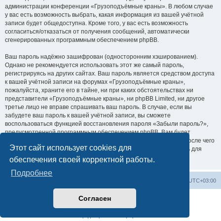
администрации конференции «Грузоподъёмные краны». В любом случае
у вас есть возможность выбрать, какая информация из вашей учётной
записи будет общедоступна. Кроме того, у вас есть возможность
согласиться/отказаться от получения сообщений, автоматически
сгенерированных программным обеспечением phpBB.
Ваш пароль надёжно зашифрован (односторонним хэшированием).
Однако не рекомендуется использовать этот же самый пароль,
регистрируясь на других сайтах. Ваш пароль является средством доступа
к вашей учётной записи на форумах «Грузоподъёмные краны»,
пожалуйста, храните его в тайне, ни при каких обстоятельствах ни
представители «Грузоподъёмные краны», ни phpBB Limited, ни другое
третье лицо не вправе спрашивать ваш пароль. В случае, если вы
забудете ваш пароль к вашей учётной записи, вы сможете
воспользоваться функцией восстановления пароля «Забыли пароль?»,
предусмотренной программным обеспечением phpBB. Вам будет
необходимо ввести ваше имя пользователя и ваш адрес email, после чего
Этот сайт использует cookies для
программное обеспечение phpBB сгенерирует вам новый пароль для
вашей учётной записи.
обеспечения своей корректной работы.
Подробнее
Центральный сайт
Список форумов
Часовой пояс:
UTC+03:00
Согласен
Создано на основе
phpBB
® Forum Software © phpBB Limited
Русская поддержка phpBB
Конфиденциальность
|
Правила