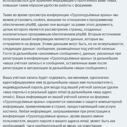
использоваться для хранения информации о прочтённых вами темах,
повышая таким образом удобство работы с форумами.
Также во время просмотра конференции «Грузоподъёмные краны» мы
можем установить cookies, внешние по отношению к программному
обеспечению phpBB, однако они выходят за рамки этого документа,
целью которого является рассмотрение страниц, созданных
исключительно программным обеспечением phpBB. Вторым источником
получения вашей информации являются данные, которые вы
отправляете на форум. Этими данными могут быть, но не исчерпываются,
следующие данные: сообщения, размещённые под учётной записью
Гостя (в дальнейшем «анонимные сообщения»), данные, указанные при
регистрации в конференции «Грузоподъёмные краны» (в дальнейшем
«ваша учётная запись») и сообщения, оставленные вами после
регистрации и авторизации (в дальнейшем «ваши сообщения»).
Ваша учётная запись будет содержать, как минимум, однозначно
идентифицируемое имя (в дальнейшем «ваше имя пользователя»),
индивидуальный пароль для входа под вашей учётной записью (далее
«ваш пароль») и реальный адрес email (в дальнейшем «ваш адрес
email»). Ваша информация из вашей учётной записи на форумах
«Грузоподъёмные краны» охраняется законами о защите компьютерной
информации, применяемыми в стране, предоставляющей нам услуги
хостинга. Любая информация, запрашиваемая при регистрации в
конференции «Грузоподъёмные краны», кроме вашего имени
пользователя, вашего пароля и вашего адреса email, может быть как
необходимой, так и необязательной ко вводу, на усмотрение