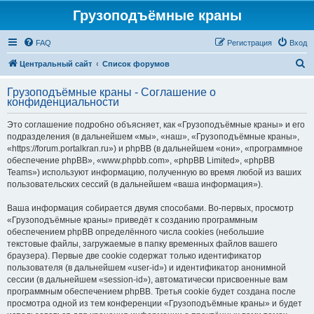
Грузоподъёмные краны
FAQ
Регистрация
Вход
П
Центральный сайт
Список форумов
о
Грузоподъёмные краны - Соглашение о
и
конфиденциальности
с
Это соглашение подробно объясняет, как «Грузоподъёмные краны» и его
к
подразделения (в дальнейшем «мы», «наш», «Грузоподъёмные краны»,
«https://forum.portalkran.ru») и phpBB (в дальнейшем «они», «программное
обеспечение phpBB», «www.phpbb.com», «phpBB Limited», «phpBB
Teams») используют информацию, полученную во время любой из ваших
пользовательских сессий (в дальнейшем «ваша информация»).
Ваша информация собирается двумя способами. Во-первых, просмотр
«Грузоподъёмные краны» приведёт к созданию программным
обеспечением phpBB определённого числа cookies (небольшие
текстовые файлы, загружаемые в папку временных файлов вашего
браузера). Первые две cookie содержат только идентификатор
пользователя (в дальнейшем «user-id») и идентификатор анонимной
сессии (в дальнейшем «session-id»), автоматически присвоенные вам
программным обеспечением phpBB. Третья cookie будет создана после
просмотра одной из тем конференции «Грузоподъёмные краны» и будет