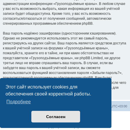
администрации конференции «Грузоподъёмные краны». В любом случае
у вас есть возможность выбрать, какая информация из вашей учётной
записи будет общедоступна. Кроме того, у вас есть возможность
согласиться/отказаться от получения сообщений, автоматически
сгенерированных программным обеспечением phpBB.
Ваш пароль надёжно зашифрован (односторонним хэшированием).
Однако не рекомендуется использовать этот же самый пароль,
регистрируясь на других сайтах. Ваш пароль является средством доступа
к вашей учётной записи на форумах «Грузоподъёмные краны»,
пожалуйста, храните его в тайне, ни при каких обстоятельствах ни
представители «Грузоподъёмные краны», ни phpBB Limited, ни другое
третье лицо не вправе спрашивать ваш пароль. В случае, если вы
забудете ваш пароль к вашей учётной записи, вы сможете
воспользоваться функцией восстановления пароля «Забыли пароль?»,
предусмотренной программным обеспечением phpBB. Вам будет
необходимо ввести ваше имя пользователя и ваш адрес email, после чего
Этот сайт использует cookies для
программное обеспечение phpBB сгенерирует вам новый пароль для
вашей учётной записи.
обеспечения своей корректной работы.
Подробнее
Центральный сайт
Список форумов
Часовой пояс:
UTC+03:00
Согласен
Создано на основе
phpBB
® Forum Software © phpBB Limited
Русская поддержка phpBB
Конфиденциальность
|
Правила