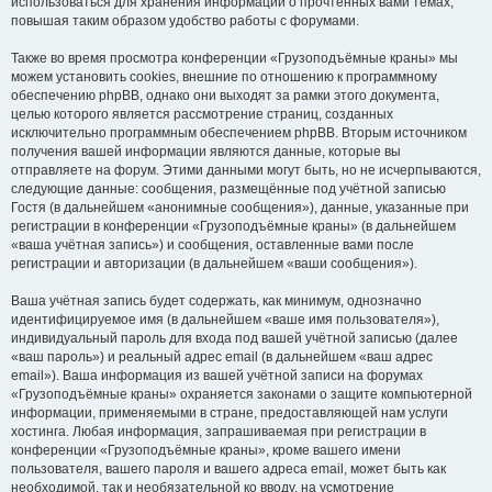
использоваться для хранения информации о прочтённых вами темах,
повышая таким образом удобство работы с форумами.
Также во время просмотра конференции «Грузоподъёмные краны» мы
можем установить cookies, внешние по отношению к программному
обеспечению phpBB, однако они выходят за рамки этого документа,
целью которого является рассмотрение страниц, созданных
исключительно программным обеспечением phpBB. Вторым источником
получения вашей информации являются данные, которые вы
отправляете на форум. Этими данными могут быть, но не исчерпываются,
следующие данные: сообщения, размещённые под учётной записью
Гостя (в дальнейшем «анонимные сообщения»), данные, указанные при
регистрации в конференции «Грузоподъёмные краны» (в дальнейшем
«ваша учётная запись») и сообщения, оставленные вами после
регистрации и авторизации (в дальнейшем «ваши сообщения»).
Ваша учётная запись будет содержать, как минимум, однозначно
идентифицируемое имя (в дальнейшем «ваше имя пользователя»),
индивидуальный пароль для входа под вашей учётной записью (далее
«ваш пароль») и реальный адрес email (в дальнейшем «ваш адрес
email»). Ваша информация из вашей учётной записи на форумах
«Грузоподъёмные краны» охраняется законами о защите компьютерной
информации, применяемыми в стране, предоставляющей нам услуги
хостинга. Любая информация, запрашиваемая при регистрации в
конференции «Грузоподъёмные краны», кроме вашего имени
пользователя, вашего пароля и вашего адреса email, может быть как
необходимой, так и необязательной ко вводу, на усмотрение