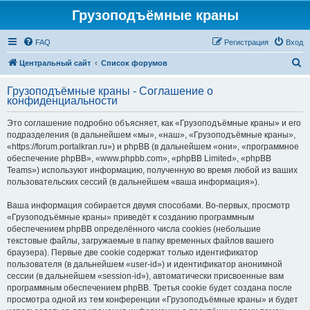
Грузоподъёмные краны
FAQ
Регистрация
Вход
П
Центральный сайт
Список форумов
о
Грузоподъёмные краны - Соглашение о
и
конфиденциальности
с
Это соглашение подробно объясняет, как «Грузоподъёмные краны» и его
к
подразделения (в дальнейшем «мы», «наш», «Грузоподъёмные краны»,
«https://forum.portalkran.ru») и phpBB (в дальнейшем «они», «программное
обеспечение phpBB», «www.phpbb.com», «phpBB Limited», «phpBB
Teams») используют информацию, полученную во время любой из ваших
пользовательских сессий (в дальнейшем «ваша информация»).
Ваша информация собирается двумя способами. Во-первых, просмотр
«Грузоподъёмные краны» приведёт к созданию программным
обеспечением phpBB определённого числа cookies (небольшие
текстовые файлы, загружаемые в папку временных файлов вашего
браузера). Первые две cookie содержат только идентификатор
пользователя (в дальнейшем «user-id») и идентификатор анонимной
сессии (в дальнейшем «session-id»), автоматически присвоенные вам
программным обеспечением phpBB. Третья cookie будет создана после
просмотра одной из тем конференции «Грузоподъёмные краны» и будет