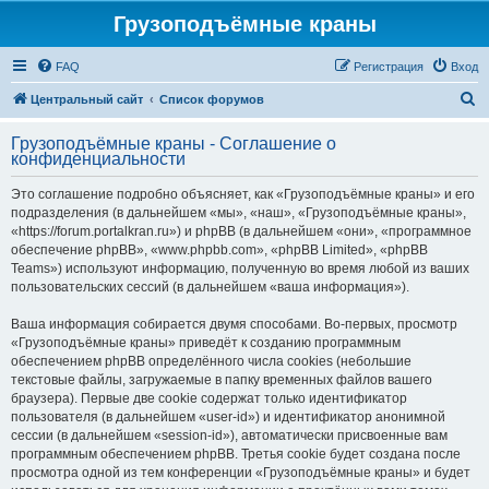
Грузоподъёмные краны
FAQ
Регистрация
Вход
П
Центральный сайт
Список форумов
о
Грузоподъёмные краны - Соглашение о
и
конфиденциальности
с
Это соглашение подробно объясняет, как «Грузоподъёмные краны» и его
к
подразделения (в дальнейшем «мы», «наш», «Грузоподъёмные краны»,
«https://forum.portalkran.ru») и phpBB (в дальнейшем «они», «программное
обеспечение phpBB», «www.phpbb.com», «phpBB Limited», «phpBB
Teams») используют информацию, полученную во время любой из ваших
пользовательских сессий (в дальнейшем «ваша информация»).
Ваша информация собирается двумя способами. Во-первых, просмотр
«Грузоподъёмные краны» приведёт к созданию программным
обеспечением phpBB определённого числа cookies (небольшие
текстовые файлы, загружаемые в папку временных файлов вашего
браузера). Первые две cookie содержат только идентификатор
пользователя (в дальнейшем «user-id») и идентификатор анонимной
сессии (в дальнейшем «session-id»), автоматически присвоенные вам
программным обеспечением phpBB. Третья cookie будет создана после
просмотра одной из тем конференции «Грузоподъёмные краны» и будет