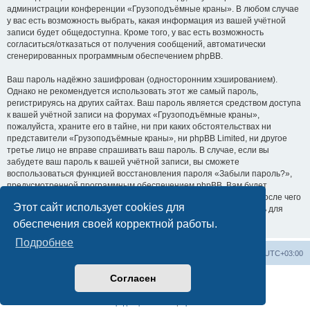
администрации конференции «Грузоподъёмные краны». В любом случае
у вас есть возможность выбрать, какая информация из вашей учётной
записи будет общедоступна. Кроме того, у вас есть возможность
согласиться/отказаться от получения сообщений, автоматически
сгенерированных программным обеспечением phpBB.
Ваш пароль надёжно зашифрован (односторонним хэшированием).
Однако не рекомендуется использовать этот же самый пароль,
регистрируясь на других сайтах. Ваш пароль является средством доступа
к вашей учётной записи на форумах «Грузоподъёмные краны»,
пожалуйста, храните его в тайне, ни при каких обстоятельствах ни
представители «Грузоподъёмные краны», ни phpBB Limited, ни другое
третье лицо не вправе спрашивать ваш пароль. В случае, если вы
забудете ваш пароль к вашей учётной записи, вы сможете
воспользоваться функцией восстановления пароля «Забыли пароль?»,
предусмотренной программным обеспечением phpBB. Вам будет
необходимо ввести ваше имя пользователя и ваш адрес email, после чего
Этот сайт использует cookies для
программное обеспечение phpBB сгенерирует вам новый пароль для
вашей учётной записи.
обеспечения своей корректной работы.
Подробнее
Центральный сайт
Список форумов
Часовой пояс:
UTC+03:00
Согласен
Создано на основе
phpBB
® Forum Software © phpBB Limited
Русская поддержка phpBB
Конфиденциальность
|
Правила