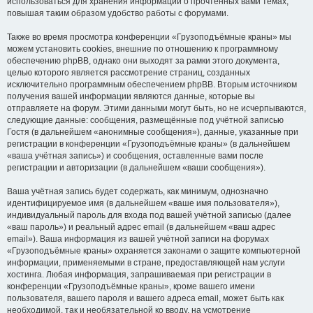
использоваться для хранения информации о прочтённых вами темах,
повышая таким образом удобство работы с форумами.
Также во время просмотра конференции «Грузоподъёмные краны» мы
можем установить cookies, внешние по отношению к программному
обеспечению phpBB, однако они выходят за рамки этого документа,
целью которого является рассмотрение страниц, созданных
исключительно программным обеспечением phpBB. Вторым источником
получения вашей информации являются данные, которые вы
отправляете на форум. Этими данными могут быть, но не исчерпываются,
следующие данные: сообщения, размещённые под учётной записью
Гостя (в дальнейшем «анонимные сообщения»), данные, указанные при
регистрации в конференции «Грузоподъёмные краны» (в дальнейшем
«ваша учётная запись») и сообщения, оставленные вами после
регистрации и авторизации (в дальнейшем «ваши сообщения»).
Ваша учётная запись будет содержать, как минимум, однозначно
идентифицируемое имя (в дальнейшем «ваше имя пользователя»),
индивидуальный пароль для входа под вашей учётной записью (далее
«ваш пароль») и реальный адрес email (в дальнейшем «ваш адрес
email»). Ваша информация из вашей учётной записи на форумах
«Грузоподъёмные краны» охраняется законами о защите компьютерной
информации, применяемыми в стране, предоставляющей нам услуги
хостинга. Любая информация, запрашиваемая при регистрации в
конференции «Грузоподъёмные краны», кроме вашего имени
пользователя, вашего пароля и вашего адреса email, может быть как
необходимой, так и необязательной ко вводу, на усмотрение