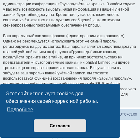
администрации конференции «Грузоподъёмные краны». В любом случае
у вас есть возможность выбрать, какая информация из вашей учётной
записи будет общедоступна. Кроме того, у вас есть возможность
согласиться/отказаться от получения сообщений, автоматически
сгенерированных программным обеспечением phpBB.
Ваш пароль надёжно зашифрован (односторонним хэшированием).
Однако не рекомендуется использовать этот же самый пароль,
регистрируясь на других сайтах. Ваш пароль является средством доступа
к вашей учётной записи на форумах «Грузоподъёмные краны»,
пожалуйста, храните его в тайне, ни при каких обстоятельствах ни
представители «Грузоподъёмные краны», ни phpBB Limited, ни другое
третье лицо не вправе спрашивать ваш пароль. В случае, если вы
забудете ваш пароль к вашей учётной записи, вы сможете
воспользоваться функцией восстановления пароля «Забыли пароль?»,
предусмотренной программным обеспечением phpBB. Вам будет
необходимо ввести ваше имя пользователя и ваш адрес email, после чего
Этот сайт использует cookies для
программное обеспечение phpBB сгенерирует вам новый пароль для
вашей учётной записи.
обеспечения своей корректной работы.
Подробнее
Центральный сайт
Список форумов
Часовой пояс:
UTC+03:00
Согласен
Создано на основе
phpBB
® Forum Software © phpBB Limited
Русская поддержка phpBB
Конфиденциальность
|
Правила