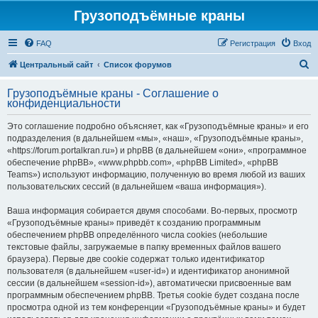
Грузоподъёмные краны
FAQ
Регистрация
Вход
П
Центральный сайт
Список форумов
о
Грузоподъёмные краны - Соглашение о
и
конфиденциальности
с
Это соглашение подробно объясняет, как «Грузоподъёмные краны» и его
к
подразделения (в дальнейшем «мы», «наш», «Грузоподъёмные краны»,
«https://forum.portalkran.ru») и phpBB (в дальнейшем «они», «программное
обеспечение phpBB», «www.phpbb.com», «phpBB Limited», «phpBB
Teams») используют информацию, полученную во время любой из ваших
пользовательских сессий (в дальнейшем «ваша информация»).
Ваша информация собирается двумя способами. Во-первых, просмотр
«Грузоподъёмные краны» приведёт к созданию программным
обеспечением phpBB определённого числа cookies (небольшие
текстовые файлы, загружаемые в папку временных файлов вашего
браузера). Первые две cookie содержат только идентификатор
пользователя (в дальнейшем «user-id») и идентификатор анонимной
сессии (в дальнейшем «session-id»), автоматически присвоенные вам
программным обеспечением phpBB. Третья cookie будет создана после
просмотра одной из тем конференции «Грузоподъёмные краны» и будет