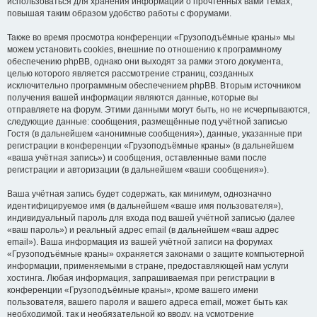
использоваться для хранения информации о прочтённых вами темах,
повышая таким образом удобство работы с форумами.
Также во время просмотра конференции «Грузоподъёмные краны» мы
можем установить cookies, внешние по отношению к программному
обеспечению phpBB, однако они выходят за рамки этого документа,
целью которого является рассмотрение страниц, созданных
исключительно программным обеспечением phpBB. Вторым источником
получения вашей информации являются данные, которые вы
отправляете на форум. Этими данными могут быть, но не исчерпываются,
следующие данные: сообщения, размещённые под учётной записью
Гостя (в дальнейшем «анонимные сообщения»), данные, указанные при
регистрации в конференции «Грузоподъёмные краны» (в дальнейшем
«ваша учётная запись») и сообщения, оставленные вами после
регистрации и авторизации (в дальнейшем «ваши сообщения»).
Ваша учётная запись будет содержать, как минимум, однозначно
идентифицируемое имя (в дальнейшем «ваше имя пользователя»),
индивидуальный пароль для входа под вашей учётной записью (далее
«ваш пароль») и реальный адрес email (в дальнейшем «ваш адрес
email»). Ваша информация из вашей учётной записи на форумах
«Грузоподъёмные краны» охраняется законами о защите компьютерной
информации, применяемыми в стране, предоставляющей нам услуги
хостинга. Любая информация, запрашиваемая при регистрации в
конференции «Грузоподъёмные краны», кроме вашего имени
пользователя, вашего пароля и вашего адреса email, может быть как
необходимой, так и необязательной ко вводу, на усмотрение