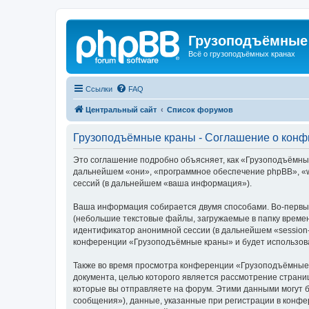
Грузоподъёмные
Всё о грузоподъёмных кранах
Ссылки
FAQ
Центральный сайт
Список форумов
Грузоподъёмные краны - Соглашение о кон
Это соглашение подробно объясняет, как «Грузоподъёмные 
дальнейшем «они», «программное обеспечение phpBB», «w
сессий (в дальнейшем «ваша информация»).
Ваша информация собирается двумя способами. Во-первы
(небольшие текстовые файлы, загружаемые в папку времен
идентификатор анонимной сессии (в дальнейшем «session-
конференции «Грузоподъёмные краны» и будет использова
Также во время просмотра конференции «Грузоподъёмные 
документа, целью которого является рассмотрение стран
которые вы отправляете на форум. Этими данными могут 
сообщения»), данные, указанные при регистрации в конф