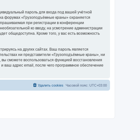
дивидуальный пароль для входа под вашей учётной
и на форумах «Грузоподъёмные краны» охраняется
апрашиваемая при регистрации в конференции
 необязательной ко вводу, на усмотрение администрации
дет общедоступна. Кроме того, у вас есть возможность
рируясь на других сайтах. Ваш пароль является
оятельствах ни представители «Грузоподъёмные краны», ни
си, вы сможете воспользоваться функцией восстановления
 ваш адрес email, после чего программное обеспечение
Удалить cookies
Часовой пояс:
UTC+03:00