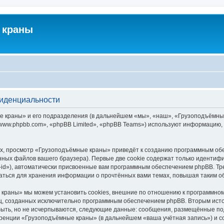
 краны
фиденциальности
краны» и его подразделения (в дальнейшем «мы», «наш», «Грузоподъёмные кра
ww.phpbb.com», «phpBB Limited», «phpBB Teams») используют информацию, 
х, просмотр «Грузоподъёмные краны» приведёт к созданию программным обе
ных файлов вашего браузера). Первые две cookie содержат только идентифик
id»), автоматически присвоенные вам программным обеспечением phpBB. Тре
ться для хранения информации о прочтённых вами темах, повышая таким о
краны» мы можем установить cookies, внешние по отношению к программному
иц, созданных исключительно программным обеспечением phpBB. Вторым ис
быть, но не исчерпываются, следующие данные: сообщения, размещённые по
еренции «Грузоподъёмные краны» (в дальнейшем «ваша учётная запись») и с