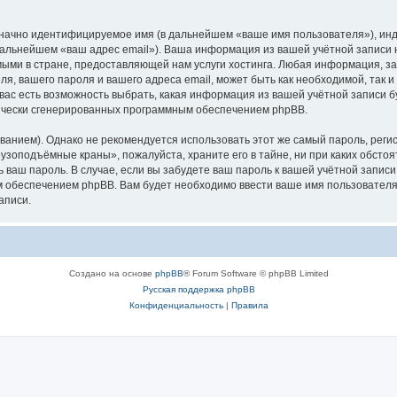
означно идентифицируемое имя (в дальнейшем «ваше имя пользователя»), ин
в дальнейшем «ваш адрес email»). Ваша информация из вашей учётной запис
ыми в стране, предоставляющей нам услуги хостинга. Любая информация, з
, вашего пароля и вашего адреса email, может быть как необходимой, так и
ас есть возможность выбрать, какая информация из вашей учётной записи бу
тически сгенерированных программным обеспечением phpBB.
ием). Однако не рекомендуется использовать этот же самый пароль, регист
рузоподъёмные краны», пожалуйста, храните его в тайне, ни при каких обст
ть ваш пароль. В случае, если вы забудете ваш пароль к вашей учётной запи
обеспечением phpBB. Вам будет необходимо ввести ваше имя пользователя и
аписи.
Создано на основе
phpBB
® Forum Software © phpBB Limited
Русская поддержка phpBB
Конфиденциальность
|
Правила