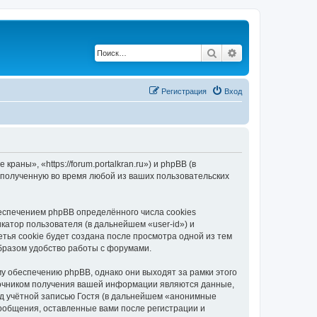
Поиск
Расширенный по
Регистрация
Вход
ны», «https://forum.portalkran.ru») и phpBB (в
полученную во время любой из ваших пользовательских
спечением phpBB определённого числа cookies
атор пользователя (в дальнейшем «user-id») и
тья cookie будет создана после просмотра одной из тем
бразом удобство работы с форумами.
 обеспечению phpBB, однако они выходят за рамки этого
точником получения вашей информации являются данные,
д учётной записью Гостя (в дальнейшем «анонимные
ообщения, оставленные вами после регистрации и