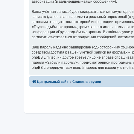
авторизации (в дальнейшем «ваши сообщения»).
Ваша учётная запись будет содержать, как минимум, одн
записью (далее «ваш пароль») и реальный адрес email (
законами о защите компьютерной информации, применяем
«Грузоподъёмные краны», кроме вашего имени пользователя
конференции «Грузоподъёмные краны». В любом случае у в
согласиться/отказаться от получения сообщений, автома
Ваш пароль надёжно зашифрован (односторонним хэширован
средством доступа к вашей учётной записи на форумах «Г
phpBB Limited, ни другое третье лицо не вправе спрашива
пароля «Забыли пароль?», предусмотренной программным 
phpBB сгенерирует вам новый пароль для вашей учётной з
Центральный сайт
Список форумов