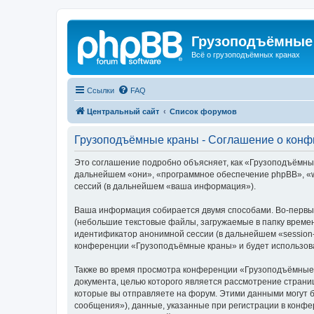
Грузоподъёмные
Всё о грузоподъёмных кранах
Ссылки
FAQ
Центральный сайт
Список форумов
Грузоподъёмные краны - Соглашение о кон
Это соглашение подробно объясняет, как «Грузоподъёмные 
дальнейшем «они», «программное обеспечение phpBB», «w
сессий (в дальнейшем «ваша информация»).
Ваша информация собирается двумя способами. Во-первы
(небольшие текстовые файлы, загружаемые в папку времен
идентификатор анонимной сессии (в дальнейшем «session-
конференции «Грузоподъёмные краны» и будет использова
Также во время просмотра конференции «Грузоподъёмные 
документа, целью которого является рассмотрение стран
которые вы отправляете на форум. Этими данными могут 
сообщения»), данные, указанные при регистрации в конф