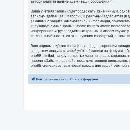
авторизации (в дальнейшем «ваши сообщения»).
Ваша учётная запись будет содержать, как минимум, одн
записью (далее «ваш пароль») и реальный адрес email (
законами о защите компьютерной информации, применяем
«Грузоподъёмные краны», кроме вашего имени пользователя
конференции «Грузоподъёмные краны». В любом случае у в
согласиться/отказаться от получения сообщений, автома
Ваш пароль надёжно зашифрован (односторонним хэширован
средством доступа к вашей учётной записи на форумах «Г
phpBB Limited, ни другое третье лицо не вправе спрашива
пароля «Забыли пароль?», предусмотренной программным 
phpBB сгенерирует вам новый пароль для вашей учётной з
Центральный сайт
Список форумов