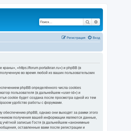
Поиск
Расширенный по
Регистрация
Вход
ны», «https://forum.portalkran.ru») и phpBB (в
полученную во время любой из ваших пользовательских
спечением phpBB определённого числа cookies
атор пользователя (в дальнейшем «user-id») и
тья cookie будет создана после просмотра одной из тем
бразом удобство работы с форумами.
 обеспечению phpBB, однако они выходят за рамки этого
точником получения вашей информации являются данные,
д учётной записью Гостя (в дальнейшем «анонимные
ообщения, оставленные вами после регистрации и