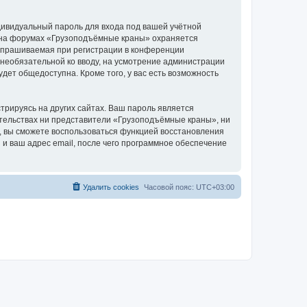
дивидуальный пароль для входа под вашей учётной
и на форумах «Грузоподъёмные краны» охраняется
апрашиваемая при регистрации в конференции
 необязательной ко вводу, на усмотрение администрации
дет общедоступна. Кроме того, у вас есть возможность
рируясь на других сайтах. Ваш пароль является
оятельствах ни представители «Грузоподъёмные краны», ни
си, вы сможете воспользоваться функцией восстановления
 ваш адрес email, после чего программное обеспечение
Удалить cookies
Часовой пояс:
UTC+03:00