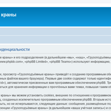
 краны
фиденциальности
краны» и его подразделения (в дальнейшем «мы», «наш», «Грузоподъёмные кра
ww.phpbb.com», «phpBB Limited», «phpBB Teams») используют информацию, 
х, просмотр «Грузоподъёмные краны» приведёт к созданию программным обе
ных файлов вашего браузера). Первые две cookie содержат только идентифик
id»), автоматически присвоенные вам программным обеспечением phpBB. Тре
ться для хранения информации о прочтённых вами темах, повышая таким о
краны» мы можем установить cookies, внешние по отношению к программному
иц, созданных исключительно программным обеспечением phpBB. Вторым ис
быть, но не исчерпываются, следующие данные: сообщения, размещённые по
еренции «Грузоподъёмные краны» (в дальнейшем «ваша учётная запись») и с