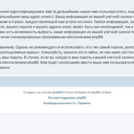
означно идентифицируемое имя (в дальнейшем «ваше имя пользователя»), ин
в дальнейшем «ваш адрес email»). Ваша информация из вашей учётной запис
ыми в стране, предоставляющей нам услуги хостинга. Любая информация, з
, вашего пароля и вашего адреса email, может быть как необходимой, так и
ас есть возможность выбрать, какая информация из вашей учётной записи бу
тически сгенерированных программным обеспечением phpBB.
ием). Однако не рекомендуется использовать этот же самый пароль, регист
рузоподъёмные краны», пожалуйста, храните его в тайне, ни при каких обст
ть ваш пароль. В случае, если вы забудете ваш пароль к вашей учётной запи
обеспечением phpBB. Вам будет необходимо ввести ваше имя пользователя и
аписи.
Создано на основе
phpBB
® Forum Software © phpBB Limited
Русская поддержка phpBB
Конфиденциальность
|
Правила