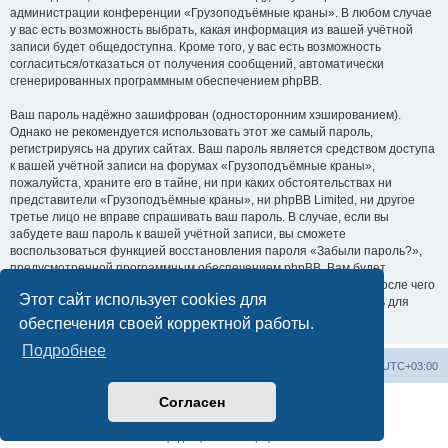
администрации конференции «Грузоподъёмные краны». В любом случае
у вас есть возможность выбрать, какая информация из вашей учётной
записи будет общедоступна. Кроме того, у вас есть возможность
согласиться/отказаться от получения сообщений, автоматически
сгенерированных программным обеспечением phpBB.
Ваш пароль надёжно зашифрован (односторонним хэшированием).
Однако не рекомендуется использовать этот же самый пароль,
регистрируясь на других сайтах. Ваш пароль является средством доступа
к вашей учётной записи на форумах «Грузоподъёмные краны»,
пожалуйста, храните его в тайне, ни при каких обстоятельствах ни
представители «Грузоподъёмные краны», ни phpBB Limited, ни другое
третье лицо не вправе спрашивать ваш пароль. В случае, если вы
забудете ваш пароль к вашей учётной записи, вы сможете
воспользоваться функцией восстановления пароля «Забыли пароль?»,
предусмотренной программным обеспечением phpBB. Вам будет
необходимо ввести ваше имя пользователя и ваш адрес email, после чего
Этот сайт использует cookies для
программное обеспечение phpBB сгенерирует вам новый пароль для
вашей учётной записи.
обеспечения своей корректной работы.
Подробнее
Центральный сайт
Список форумов
Часовой пояс:
UTC+03:00
Согласен
Создано на основе
phpBB
® Forum Software © phpBB Limited
Русская поддержка phpBB
Конфиденциальность
|
Правила