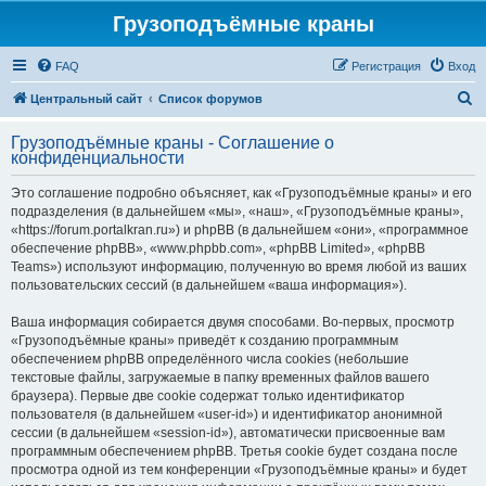
Грузоподъёмные краны
FAQ
Регистрация
Вход
П
Центральный сайт
Список форумов
о
Грузоподъёмные краны - Соглашение о
и
конфиденциальности
с
Это соглашение подробно объясняет, как «Грузоподъёмные краны» и его
к
подразделения (в дальнейшем «мы», «наш», «Грузоподъёмные краны»,
«https://forum.portalkran.ru») и phpBB (в дальнейшем «они», «программное
обеспечение phpBB», «www.phpbb.com», «phpBB Limited», «phpBB
Teams») используют информацию, полученную во время любой из ваших
пользовательских сессий (в дальнейшем «ваша информация»).
Ваша информация собирается двумя способами. Во-первых, просмотр
«Грузоподъёмные краны» приведёт к созданию программным
обеспечением phpBB определённого числа cookies (небольшие
текстовые файлы, загружаемые в папку временных файлов вашего
браузера). Первые две cookie содержат только идентификатор
пользователя (в дальнейшем «user-id») и идентификатор анонимной
сессии (в дальнейшем «session-id»), автоматически присвоенные вам
программным обеспечением phpBB. Третья cookie будет создана после
просмотра одной из тем конференции «Грузоподъёмные краны» и будет