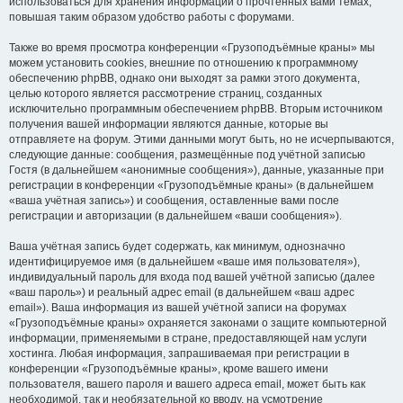
использоваться для хранения информации о прочтённых вами темах,
повышая таким образом удобство работы с форумами.
Также во время просмотра конференции «Грузоподъёмные краны» мы
можем установить cookies, внешние по отношению к программному
обеспечению phpBB, однако они выходят за рамки этого документа,
целью которого является рассмотрение страниц, созданных
исключительно программным обеспечением phpBB. Вторым источником
получения вашей информации являются данные, которые вы
отправляете на форум. Этими данными могут быть, но не исчерпываются,
следующие данные: сообщения, размещённые под учётной записью
Гостя (в дальнейшем «анонимные сообщения»), данные, указанные при
регистрации в конференции «Грузоподъёмные краны» (в дальнейшем
«ваша учётная запись») и сообщения, оставленные вами после
регистрации и авторизации (в дальнейшем «ваши сообщения»).
Ваша учётная запись будет содержать, как минимум, однозначно
идентифицируемое имя (в дальнейшем «ваше имя пользователя»),
индивидуальный пароль для входа под вашей учётной записью (далее
«ваш пароль») и реальный адрес email (в дальнейшем «ваш адрес
email»). Ваша информация из вашей учётной записи на форумах
«Грузоподъёмные краны» охраняется законами о защите компьютерной
информации, применяемыми в стране, предоставляющей нам услуги
хостинга. Любая информация, запрашиваемая при регистрации в
конференции «Грузоподъёмные краны», кроме вашего имени
пользователя, вашего пароля и вашего адреса email, может быть как
необходимой, так и необязательной ко вводу, на усмотрение