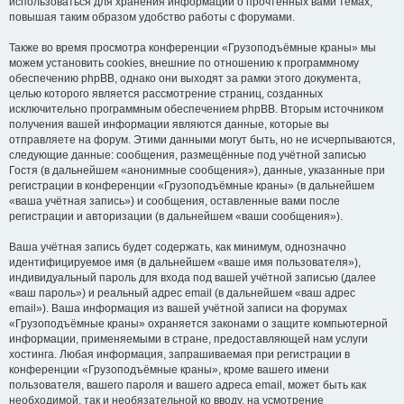
использоваться для хранения информации о прочтённых вами темах,
повышая таким образом удобство работы с форумами.
Также во время просмотра конференции «Грузоподъёмные краны» мы
можем установить cookies, внешние по отношению к программному
обеспечению phpBB, однако они выходят за рамки этого документа,
целью которого является рассмотрение страниц, созданных
исключительно программным обеспечением phpBB. Вторым источником
получения вашей информации являются данные, которые вы
отправляете на форум. Этими данными могут быть, но не исчерпываются,
следующие данные: сообщения, размещённые под учётной записью
Гостя (в дальнейшем «анонимные сообщения»), данные, указанные при
регистрации в конференции «Грузоподъёмные краны» (в дальнейшем
«ваша учётная запись») и сообщения, оставленные вами после
регистрации и авторизации (в дальнейшем «ваши сообщения»).
Ваша учётная запись будет содержать, как минимум, однозначно
идентифицируемое имя (в дальнейшем «ваше имя пользователя»),
индивидуальный пароль для входа под вашей учётной записью (далее
«ваш пароль») и реальный адрес email (в дальнейшем «ваш адрес
email»). Ваша информация из вашей учётной записи на форумах
«Грузоподъёмные краны» охраняется законами о защите компьютерной
информации, применяемыми в стране, предоставляющей нам услуги
хостинга. Любая информация, запрашиваемая при регистрации в
конференции «Грузоподъёмные краны», кроме вашего имени
пользователя, вашего пароля и вашего адреса email, может быть как
необходимой, так и необязательной ко вводу, на усмотрение