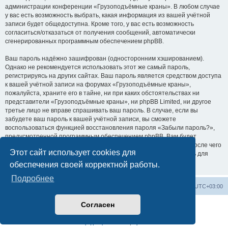
администрации конференции «Грузоподъёмные краны». В любом случае
у вас есть возможность выбрать, какая информация из вашей учётной
записи будет общедоступна. Кроме того, у вас есть возможность
согласиться/отказаться от получения сообщений, автоматически
сгенерированных программным обеспечением phpBB.
Ваш пароль надёжно зашифрован (односторонним хэшированием).
Однако не рекомендуется использовать этот же самый пароль,
регистрируясь на других сайтах. Ваш пароль является средством доступа
к вашей учётной записи на форумах «Грузоподъёмные краны»,
пожалуйста, храните его в тайне, ни при каких обстоятельствах ни
представители «Грузоподъёмные краны», ни phpBB Limited, ни другое
третье лицо не вправе спрашивать ваш пароль. В случае, если вы
забудете ваш пароль к вашей учётной записи, вы сможете
воспользоваться функцией восстановления пароля «Забыли пароль?»,
предусмотренной программным обеспечением phpBB. Вам будет
необходимо ввести ваше имя пользователя и ваш адрес email, после чего
Этот сайт использует cookies для
программное обеспечение phpBB сгенерирует вам новый пароль для
вашей учётной записи.
обеспечения своей корректной работы.
Подробнее
Центральный сайт
Список форумов
Часовой пояс:
UTC+03:00
Согласен
Создано на основе
phpBB
® Forum Software © phpBB Limited
Русская поддержка phpBB
Конфиденциальность
|
Правила