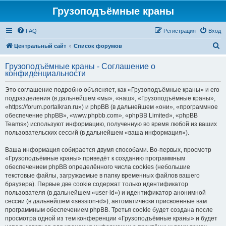
Грузоподъёмные краны
FAQ
Регистрация
Вход
П
Центральный сайт
Список форумов
о
Грузоподъёмные краны - Соглашение о
и
конфиденциальности
с
Это соглашение подробно объясняет, как «Грузоподъёмные краны» и его
к
подразделения (в дальнейшем «мы», «наш», «Грузоподъёмные краны»,
«https://forum.portalkran.ru») и phpBB (в дальнейшем «они», «программное
обеспечение phpBB», «www.phpbb.com», «phpBB Limited», «phpBB
Teams») используют информацию, полученную во время любой из ваших
пользовательских сессий (в дальнейшем «ваша информация»).
Ваша информация собирается двумя способами. Во-первых, просмотр
«Грузоподъёмные краны» приведёт к созданию программным
обеспечением phpBB определённого числа cookies (небольшие
текстовые файлы, загружаемые в папку временных файлов вашего
браузера). Первые две cookie содержат только идентификатор
пользователя (в дальнейшем «user-id») и идентификатор анонимной
сессии (в дальнейшем «session-id»), автоматически присвоенные вам
программным обеспечением phpBB. Третья cookie будет создана после
просмотра одной из тем конференции «Грузоподъёмные краны» и будет