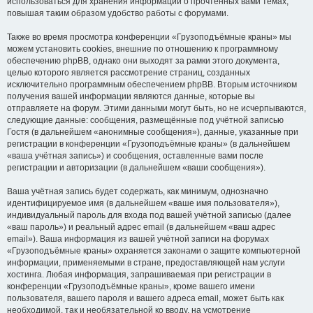
использоваться для хранения информации о прочтённых вами темах,
повышая таким образом удобство работы с форумами.
Также во время просмотра конференции «Грузоподъёмные краны» мы
можем установить cookies, внешние по отношению к программному
обеспечению phpBB, однако они выходят за рамки этого документа,
целью которого является рассмотрение страниц, созданных
исключительно программным обеспечением phpBB. Вторым источником
получения вашей информации являются данные, которые вы
отправляете на форум. Этими данными могут быть, но не исчерпываются,
следующие данные: сообщения, размещённые под учётной записью
Гостя (в дальнейшем «анонимные сообщения»), данные, указанные при
регистрации в конференции «Грузоподъёмные краны» (в дальнейшем
«ваша учётная запись») и сообщения, оставленные вами после
регистрации и авторизации (в дальнейшем «ваши сообщения»).
Ваша учётная запись будет содержать, как минимум, однозначно
идентифицируемое имя (в дальнейшем «ваше имя пользователя»),
индивидуальный пароль для входа под вашей учётной записью (далее
«ваш пароль») и реальный адрес email (в дальнейшем «ваш адрес
email»). Ваша информация из вашей учётной записи на форумах
«Грузоподъёмные краны» охраняется законами о защите компьютерной
информации, применяемыми в стране, предоставляющей нам услуги
хостинга. Любая информация, запрашиваемая при регистрации в
конференции «Грузоподъёмные краны», кроме вашего имени
пользователя, вашего пароля и вашего адреса email, может быть как
необходимой, так и необязательной ко вводу, на усмотрение