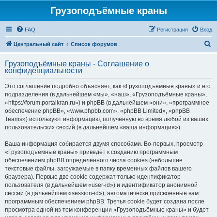
Грузоподъёмные краны
FAQ
Регистрация
Вход
П
Центральный сайт
Список форумов
о
Грузоподъёмные краны - Соглашение о
и
конфиденциальности
с
Это соглашение подробно объясняет, как «Грузоподъёмные краны» и его
к
подразделения (в дальнейшем «мы», «наш», «Грузоподъёмные краны»,
«https://forum.portalkran.ru») и phpBB (в дальнейшем «они», «программное
обеспечение phpBB», «www.phpbb.com», «phpBB Limited», «phpBB
Teams») используют информацию, полученную во время любой из ваших
пользовательских сессий (в дальнейшем «ваша информация»).
Ваша информация собирается двумя способами. Во-первых, просмотр
«Грузоподъёмные краны» приведёт к созданию программным
обеспечением phpBB определённого числа cookies (небольшие
текстовые файлы, загружаемые в папку временных файлов вашего
браузера). Первые две cookie содержат только идентификатор
пользователя (в дальнейшем «user-id») и идентификатор анонимной
сессии (в дальнейшем «session-id»), автоматически присвоенные вам
программным обеспечением phpBB. Третья cookie будет создана после
просмотра одной из тем конференции «Грузоподъёмные краны» и будет