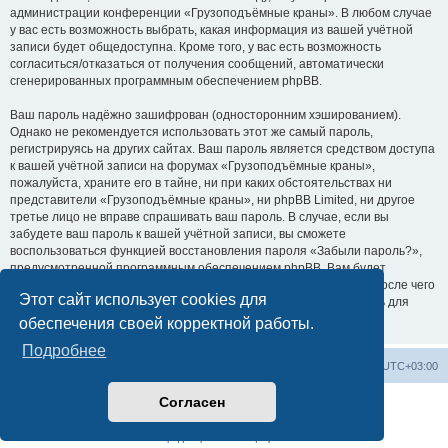
администрации конференции «Грузоподъёмные краны». В любом случае
у вас есть возможность выбрать, какая информация из вашей учётной
записи будет общедоступна. Кроме того, у вас есть возможность
согласиться/отказаться от получения сообщений, автоматически
сгенерированных программным обеспечением phpBB.
Ваш пароль надёжно зашифрован (односторонним хэшированием).
Однако не рекомендуется использовать этот же самый пароль,
регистрируясь на других сайтах. Ваш пароль является средством доступа
к вашей учётной записи на форумах «Грузоподъёмные краны»,
пожалуйста, храните его в тайне, ни при каких обстоятельствах ни
представители «Грузоподъёмные краны», ни phpBB Limited, ни другое
третье лицо не вправе спрашивать ваш пароль. В случае, если вы
забудете ваш пароль к вашей учётной записи, вы сможете
воспользоваться функцией восстановления пароля «Забыли пароль?»,
предусмотренной программным обеспечением phpBB. Вам будет
необходимо ввести ваше имя пользователя и ваш адрес email, после чего
Этот сайт использует cookies для
программное обеспечение phpBB сгенерирует вам новый пароль для
вашей учётной записи.
обеспечения своей корректной работы.
Подробнее
Центральный сайт
Список форумов
Часовой пояс:
UTC+03:00
Согласен
Создано на основе
phpBB
® Forum Software © phpBB Limited
Русская поддержка phpBB
Конфиденциальность
|
Правила