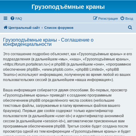
Грузоподъёмные краны
FAQ
Регистрация
Вход
П
Центральный сайт
Список форумов
о
Грузоподъёмные краны - Соглашение о
и
конфиденциальности
с
Это соглашение подробно объясняет, как «Грузоподъёмные краны» и его
к
подразделения (в дальнейшем «мы», «наш», «Грузоподъёмные краны»,
«https://forum.portalkran.ru») и phpBB (в дальнейшем «они», «программное
обеспечение phpBB», «www.phpbb.com», «phpBB Limited», «phpBB
Teams») используют информацию, полученную во время любой из ваших
пользовательских сессий (в дальнейшем «ваша информация»).
Ваша информация собирается двумя способами. Во-первых, просмотр
«Грузоподъёмные краны» приведёт к созданию программным
обеспечением phpBB определённого числа cookies (небольшие
текстовые файлы, загружаемые в папку временных файлов вашего
браузера). Первые две cookie содержат только идентификатор
пользователя (в дальнейшем «user-id») и идентификатор анонимной
сессии (в дальнейшем «session-id»), автоматически присвоенные вам
программным обеспечением phpBB. Третья cookie будет создана после
просмотра одной из тем конференции «Грузоподъёмные краны» и будет