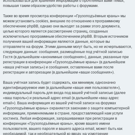
использоваться для хранения информации о прочтённых вами темах,
повышая таким образом удобство работы с форумами.
Также во время просмотра конференции «Грузоподъёмные краны» мы
можем установить cookies, внешние по отношению к программному
обеспечению phpBB, однако они выходят за рамки этого документа,
целью которого является рассмотрение страниц, созданных
исключительно программным обеспечением phpBB. Вторым источником
получения вашей информации являются данные, которые вы
отправляете на форум. Этими данными могут быть, но не исчерпываются,
следующие данные: сообщения, размещённые под учётной записью
Гостя (в дальнейшем «анонимные сообщения»), данные, указанные при
регистрации в конференции «Грузоподъёмные краны» (в дальнейшем
«ваша учётная запись») и сообщения, оставленные вами после
регистрации и авторизации (в дальнейшем «ваши сообщения»).
Ваша учётная запись будет содержать, как минимум, однозначно
идентифицируемое имя (в дальнейшем «ваше имя пользователя»),
индивидуальный пароль для входа под вашей учётной записью (далее
«ваш пароль») и реальный адрес email (в дальнейшем «ваш адрес
email»). Ваша информация из вашей учётной записи на форумах
«Грузоподъёмные краны» охраняется законами о защите компьютерной
информации, применяемыми в стране, предоставляющей нам услуги
хостинга. Любая информация, запрашиваемая при регистрации в
конференции «Грузоподъёмные краны», кроме вашего имени
пользователя, вашего пароля и вашего адреса email, может быть как
необходимой, так и необязательной ко вводу, на усмотрение