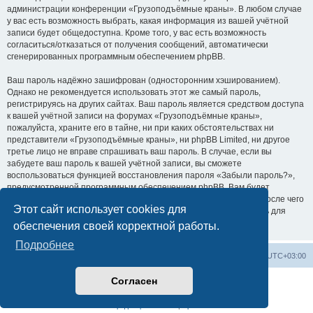
администрации конференции «Грузоподъёмные краны». В любом случае
у вас есть возможность выбрать, какая информация из вашей учётной
записи будет общедоступна. Кроме того, у вас есть возможность
согласиться/отказаться от получения сообщений, автоматически
сгенерированных программным обеспечением phpBB.
Ваш пароль надёжно зашифрован (односторонним хэшированием).
Однако не рекомендуется использовать этот же самый пароль,
регистрируясь на других сайтах. Ваш пароль является средством доступа
к вашей учётной записи на форумах «Грузоподъёмные краны»,
пожалуйста, храните его в тайне, ни при каких обстоятельствах ни
представители «Грузоподъёмные краны», ни phpBB Limited, ни другое
третье лицо не вправе спрашивать ваш пароль. В случае, если вы
забудете ваш пароль к вашей учётной записи, вы сможете
воспользоваться функцией восстановления пароля «Забыли пароль?»,
предусмотренной программным обеспечением phpBB. Вам будет
необходимо ввести ваше имя пользователя и ваш адрес email, после чего
Этот сайт использует cookies для
программное обеспечение phpBB сгенерирует вам новый пароль для
вашей учётной записи.
обеспечения своей корректной работы.
Подробнее
Центральный сайт
Список форумов
Часовой пояс:
UTC+03:00
Согласен
Создано на основе
phpBB
® Forum Software © phpBB Limited
Русская поддержка phpBB
Конфиденциальность
|
Правила