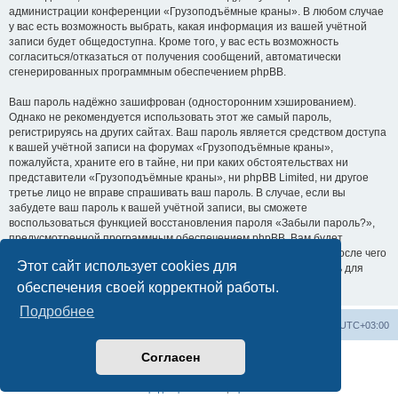
администрации конференции «Грузоподъёмные краны». В любом случае
у вас есть возможность выбрать, какая информация из вашей учётной
записи будет общедоступна. Кроме того, у вас есть возможность
согласиться/отказаться от получения сообщений, автоматически
сгенерированных программным обеспечением phpBB.
Ваш пароль надёжно зашифрован (односторонним хэшированием).
Однако не рекомендуется использовать этот же самый пароль,
регистрируясь на других сайтах. Ваш пароль является средством доступа
к вашей учётной записи на форумах «Грузоподъёмные краны»,
пожалуйста, храните его в тайне, ни при каких обстоятельствах ни
представители «Грузоподъёмные краны», ни phpBB Limited, ни другое
третье лицо не вправе спрашивать ваш пароль. В случае, если вы
забудете ваш пароль к вашей учётной записи, вы сможете
воспользоваться функцией восстановления пароля «Забыли пароль?»,
предусмотренной программным обеспечением phpBB. Вам будет
необходимо ввести ваше имя пользователя и ваш адрес email, после чего
Этот сайт использует cookies для
программное обеспечение phpBB сгенерирует вам новый пароль для
вашей учётной записи.
обеспечения своей корректной работы.
Подробнее
Центральный сайт
Список форумов
Часовой пояс:
UTC+03:00
Согласен
Создано на основе
phpBB
® Forum Software © phpBB Limited
Русская поддержка phpBB
Конфиденциальность
|
Правила