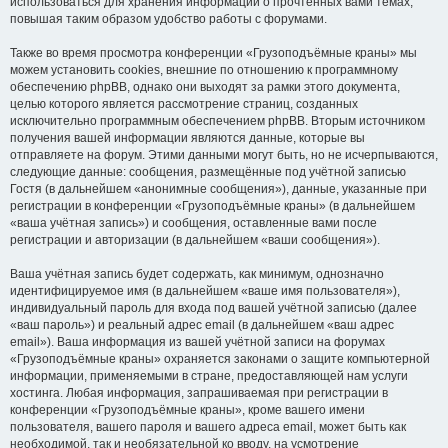
использоваться для хранения информации о прочтённых вами темах,
повышая таким образом удобство работы с форумами.
Также во время просмотра конференции «Грузоподъёмные краны» мы
можем установить cookies, внешние по отношению к программному
обеспечению phpBB, однако они выходят за рамки этого документа,
целью которого является рассмотрение страниц, созданных
исключительно программным обеспечением phpBB. Вторым источником
получения вашей информации являются данные, которые вы
отправляете на форум. Этими данными могут быть, но не исчерпываются,
следующие данные: сообщения, размещённые под учётной записью
Гостя (в дальнейшем «анонимные сообщения»), данные, указанные при
регистрации в конференции «Грузоподъёмные краны» (в дальнейшем
«ваша учётная запись») и сообщения, оставленные вами после
регистрации и авторизации (в дальнейшем «ваши сообщения»).
Ваша учётная запись будет содержать, как минимум, однозначно
идентифицируемое имя (в дальнейшем «ваше имя пользователя»),
индивидуальный пароль для входа под вашей учётной записью (далее
«ваш пароль») и реальный адрес email (в дальнейшем «ваш адрес
email»). Ваша информация из вашей учётной записи на форумах
«Грузоподъёмные краны» охраняется законами о защите компьютерной
информации, применяемыми в стране, предоставляющей нам услуги
хостинга. Любая информация, запрашиваемая при регистрации в
конференции «Грузоподъёмные краны», кроме вашего имени
пользователя, вашего пароля и вашего адреса email, может быть как
необходимой, так и необязательной ко вводу, на усмотрение