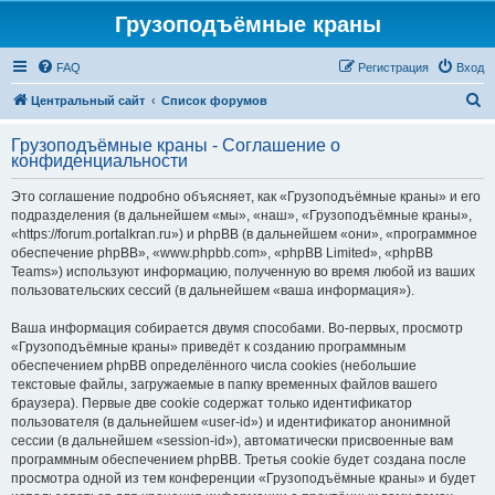
Грузоподъёмные краны
FAQ
Регистрация
Вход
П
Центральный сайт
Список форумов
о
Грузоподъёмные краны - Соглашение о
и
конфиденциальности
с
Это соглашение подробно объясняет, как «Грузоподъёмные краны» и его
к
подразделения (в дальнейшем «мы», «наш», «Грузоподъёмные краны»,
«https://forum.portalkran.ru») и phpBB (в дальнейшем «они», «программное
обеспечение phpBB», «www.phpbb.com», «phpBB Limited», «phpBB
Teams») используют информацию, полученную во время любой из ваших
пользовательских сессий (в дальнейшем «ваша информация»).
Ваша информация собирается двумя способами. Во-первых, просмотр
«Грузоподъёмные краны» приведёт к созданию программным
обеспечением phpBB определённого числа cookies (небольшие
текстовые файлы, загружаемые в папку временных файлов вашего
браузера). Первые две cookie содержат только идентификатор
пользователя (в дальнейшем «user-id») и идентификатор анонимной
сессии (в дальнейшем «session-id»), автоматически присвоенные вам
программным обеспечением phpBB. Третья cookie будет создана после
просмотра одной из тем конференции «Грузоподъёмные краны» и будет