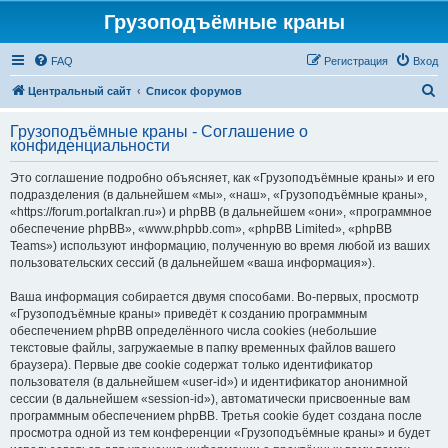
Грузоподъёмные краны
FAQ
Регистрация
Вход
П
Центральный сайт
Список форумов
о
Грузоподъёмные краны - Соглашение о
и
конфиденциальности
с
Это соглашение подробно объясняет, как «Грузоподъёмные краны» и его
к
подразделения (в дальнейшем «мы», «наш», «Грузоподъёмные краны»,
«https://forum.portalkran.ru») и phpBB (в дальнейшем «они», «программное
обеспечение phpBB», «www.phpbb.com», «phpBB Limited», «phpBB
Teams») используют информацию, полученную во время любой из ваших
пользовательских сессий (в дальнейшем «ваша информация»).
Ваша информация собирается двумя способами. Во-первых, просмотр
«Грузоподъёмные краны» приведёт к созданию программным
обеспечением phpBB определённого числа cookies (небольшие
текстовые файлы, загружаемые в папку временных файлов вашего
браузера). Первые две cookie содержат только идентификатор
пользователя (в дальнейшем «user-id») и идентификатор анонимной
сессии (в дальнейшем «session-id»), автоматически присвоенные вам
программным обеспечением phpBB. Третья cookie будет создана после
просмотра одной из тем конференции «Грузоподъёмные краны» и будет