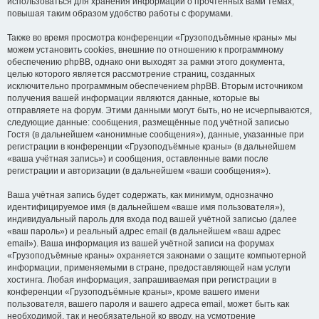
использоваться для хранения информации о прочтённых вами темах,
повышая таким образом удобство работы с форумами.
Также во время просмотра конференции «Грузоподъёмные краны» мы
можем установить cookies, внешние по отношению к программному
обеспечению phpBB, однако они выходят за рамки этого документа,
целью которого является рассмотрение страниц, созданных
исключительно программным обеспечением phpBB. Вторым источником
получения вашей информации являются данные, которые вы
отправляете на форум. Этими данными могут быть, но не исчерпываются,
следующие данные: сообщения, размещённые под учётной записью
Гостя (в дальнейшем «анонимные сообщения»), данные, указанные при
регистрации в конференции «Грузоподъёмные краны» (в дальнейшем
«ваша учётная запись») и сообщения, оставленные вами после
регистрации и авторизации (в дальнейшем «ваши сообщения»).
Ваша учётная запись будет содержать, как минимум, однозначно
идентифицируемое имя (в дальнейшем «ваше имя пользователя»),
индивидуальный пароль для входа под вашей учётной записью (далее
«ваш пароль») и реальный адрес email (в дальнейшем «ваш адрес
email»). Ваша информация из вашей учётной записи на форумах
«Грузоподъёмные краны» охраняется законами о защите компьютерной
информации, применяемыми в стране, предоставляющей нам услуги
хостинга. Любая информация, запрашиваемая при регистрации в
конференции «Грузоподъёмные краны», кроме вашего имени
пользователя, вашего пароля и вашего адреса email, может быть как
необходимой, так и необязательной ко вводу, на усмотрение