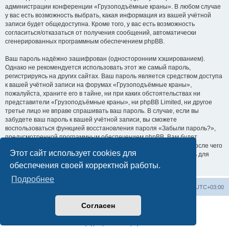
администрации конференции «Грузоподъёмные краны». В любом случае
у вас есть возможность выбрать, какая информация из вашей учётной
записи будет общедоступна. Кроме того, у вас есть возможность
согласиться/отказаться от получения сообщений, автоматически
сгенерированных программным обеспечением phpBB.
Ваш пароль надёжно зашифрован (односторонним хэшированием).
Однако не рекомендуется использовать этот же самый пароль,
регистрируясь на других сайтах. Ваш пароль является средством доступа
к вашей учётной записи на форумах «Грузоподъёмные краны»,
пожалуйста, храните его в тайне, ни при каких обстоятельствах ни
представители «Грузоподъёмные краны», ни phpBB Limited, ни другое
третье лицо не вправе спрашивать ваш пароль. В случае, если вы
забудете ваш пароль к вашей учётной записи, вы сможете
воспользоваться функцией восстановления пароля «Забыли пароль?»,
предусмотренной программным обеспечением phpBB. Вам будет
необходимо ввести ваше имя пользователя и ваш адрес email, после чего
Этот сайт использует cookies для
программное обеспечение phpBB сгенерирует вам новый пароль для
вашей учётной записи.
обеспечения своей корректной работы.
Подробнее
Центральный сайт
Список форумов
Часовой пояс:
UTC+03:00
Согласен
Создано на основе
phpBB
® Forum Software © phpBB Limited
Русская поддержка phpBB
Конфиденциальность
|
Правила