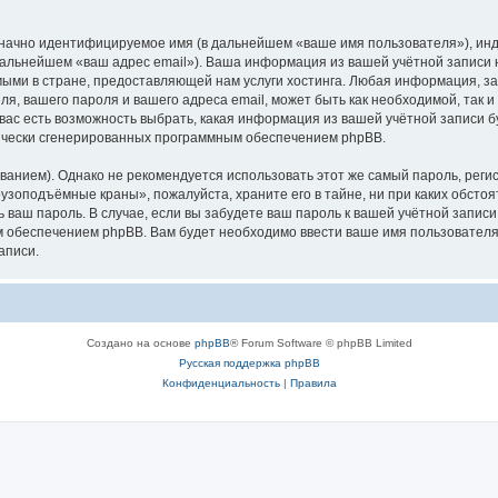
означно идентифицируемое имя (в дальнейшем «ваше имя пользователя»), ин
в дальнейшем «ваш адрес email»). Ваша информация из вашей учётной запис
ыми в стране, предоставляющей нам услуги хостинга. Любая информация, з
, вашего пароля и вашего адреса email, может быть как необходимой, так и
ас есть возможность выбрать, какая информация из вашей учётной записи бу
тически сгенерированных программным обеспечением phpBB.
ием). Однако не рекомендуется использовать этот же самый пароль, регист
рузоподъёмные краны», пожалуйста, храните его в тайне, ни при каких обст
ть ваш пароль. В случае, если вы забудете ваш пароль к вашей учётной запи
обеспечением phpBB. Вам будет необходимо ввести ваше имя пользователя и
аписи.
Создано на основе
phpBB
® Forum Software © phpBB Limited
Русская поддержка phpBB
Конфиденциальность
|
Правила