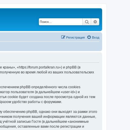
Поиск
Расширенный по
Регистрация
Вход
ны», «https://forum.portalkran.ru») и phpBB (в
полученную во время любой из ваших пользовательских
спечением phpBB определённого числа cookies
атор пользователя (в дальнейшем «user-id») и
тья cookie будет создана после просмотра одной из тем
бразом удобство работы с форумами.
 обеспечению phpBB, однако они выходят за рамки этого
точником получения вашей информации являются данные,
д учётной записью Гостя (в дальнейшем «анонимные
ообщения, оставленные вами после регистрации и