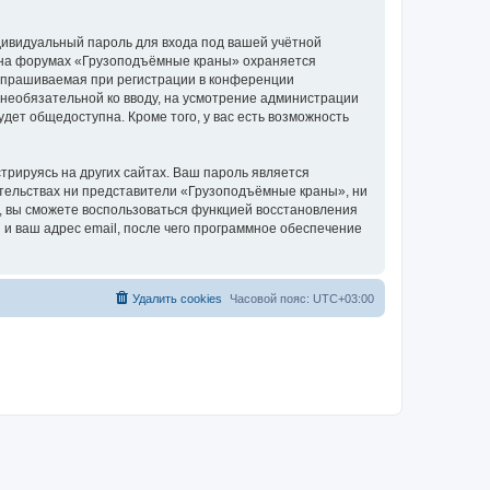
дивидуальный пароль для входа под вашей учётной
и на форумах «Грузоподъёмные краны» охраняется
апрашиваемая при регистрации в конференции
 необязательной ко вводу, на усмотрение администрации
дет общедоступна. Кроме того, у вас есть возможность
рируясь на других сайтах. Ваш пароль является
оятельствах ни представители «Грузоподъёмные краны», ни
си, вы сможете воспользоваться функцией восстановления
 ваш адрес email, после чего программное обеспечение
Удалить cookies
Часовой пояс:
UTC+03:00