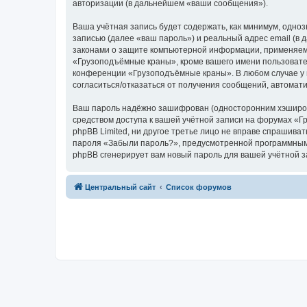
авторизации (в дальнейшем «ваши сообщения»).
Ваша учётная запись будет содержать, как минимум, одн
записью (далее «ваш пароль») и реальный адрес email (
законами о защите компьютерной информации, применяем
«Грузоподъёмные краны», кроме вашего имени пользователя
конференции «Грузоподъёмные краны». В любом случае у в
согласиться/отказаться от получения сообщений, автома
Ваш пароль надёжно зашифрован (односторонним хэширован
средством доступа к вашей учётной записи на форумах «Г
phpBB Limited, ни другое третье лицо не вправе спрашива
пароля «Забыли пароль?», предусмотренной программным 
phpBB сгенерирует вам новый пароль для вашей учётной з
Центральный сайт
Список форумов