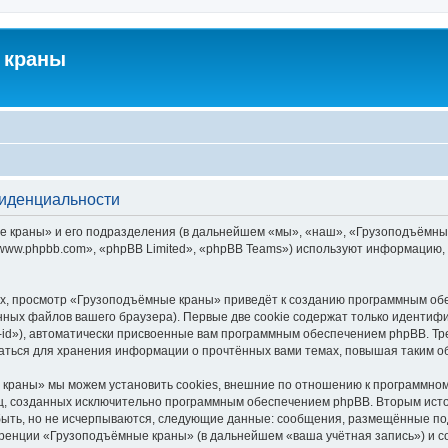
 краны
фиденциальности
краны» и его подразделения (в дальнейшем «мы», «наш», «Грузоподъёмные кра
ww.phpbb.com», «phpBB Limited», «phpBB Teams») используют информацию, 
х, просмотр «Грузоподъёмные краны» приведёт к созданию программным обе
ных файлов вашего браузера). Первые две cookie содержат только идентифик
id»), автоматически присвоенные вам программным обеспечением phpBB. Тре
ться для хранения информации о прочтённых вами темах, повышая таким о
краны» мы можем установить cookies, внешние по отношению к программному
иц, созданных исключительно программным обеспечением phpBB. Вторым ис
быть, но не исчерпываются, следующие данные: сообщения, размещённые по
еренции «Грузоподъёмные краны» (в дальнейшем «ваша учётная запись») и с