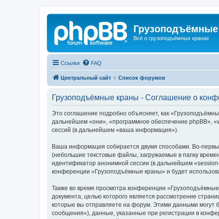
Грузоподъёмные
Всё о грузоподъёмных кранах
Ссылки
FAQ
Центральный сайт
Список форумов
Грузоподъёмные краны - Соглашение о кон
Это соглашение подробно объясняет, как «Грузоподъёмные 
дальнейшем «они», «программное обеспечение phpBB», «w
сессий (в дальнейшем «ваша информация»).
Ваша информация собирается двумя способами. Во-первы
(небольшие текстовые файлы, загружаемые в папку времен
идентификатор анонимной сессии (в дальнейшем «session-
конференции «Грузоподъёмные краны» и будет использова
Также во время просмотра конференции «Грузоподъёмные 
документа, целью которого является рассмотрение стран
которые вы отправляете на форум. Этими данными могут 
сообщения»), данные, указанные при регистрации в конф