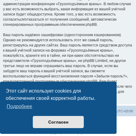
администрации конференции «Грузоподъёмные краны». В любом случае
у вас есть возможность выбрать, какая информация из вашей учётной
записи будет общедоступна. Кроме того, у вас есть возможность
согласиться/отказаться от получения сообщений, автоматически
сгенерированных программным обеспечением phpBB.
Ваш пароль надёжно зашифрован (односторонним хэшированием).
Однако не рекомендуется использовать этот же самый пароль,
регистрируясь на других сайтах. Ваш пароль является средством доступа
к вашей учётной записи на форумах «Грузоподъёмные краны»,
пожалуйста, храните его в тайне, ни при каких обстоятельствах ни
представители «Грузоподъёмные краны», ни phpBB Limited, ни другое
третье лицо не вправе спрашивать ваш пароль. В случае, если вы
забудете ваш пароль к вашей учётной записи, вы сможете
воспользоваться функцией восстановления пароля «Забыли пароль?»,
предусмотренной программным обеспечением phpBB. Вам будет
необходимо ввести ваше имя пользователя и ваш адрес email, после чего
Этот сайт использует cookies для
программное обеспечение phpBB сгенерирует вам новый пароль для
вашей учётной записи.
обеспечения своей корректной работы.
Подробнее
Центральный сайт
Список форумов
Часовой пояс:
UTC+03:00
Согласен
Создано на основе
phpBB
® Forum Software © phpBB Limited
Русская поддержка phpBB
Конфиденциальность
|
Правила