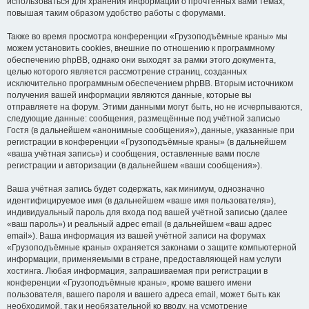
использоваться для хранения информации о прочтённых вами темах,
повышая таким образом удобство работы с форумами.
Также во время просмотра конференции «Грузоподъёмные краны» мы
можем установить cookies, внешние по отношению к программному
обеспечению phpBB, однако они выходят за рамки этого документа,
целью которого является рассмотрение страниц, созданных
исключительно программным обеспечением phpBB. Вторым источником
получения вашей информации являются данные, которые вы
отправляете на форум. Этими данными могут быть, но не исчерпываются,
следующие данные: сообщения, размещённые под учётной записью
Гостя (в дальнейшем «анонимные сообщения»), данные, указанные при
регистрации в конференции «Грузоподъёмные краны» (в дальнейшем
«ваша учётная запись») и сообщения, оставленные вами после
регистрации и авторизации (в дальнейшем «ваши сообщения»).
Ваша учётная запись будет содержать, как минимум, однозначно
идентифицируемое имя (в дальнейшем «ваше имя пользователя»),
индивидуальный пароль для входа под вашей учётной записью (далее
«ваш пароль») и реальный адрес email (в дальнейшем «ваш адрес
email»). Ваша информация из вашей учётной записи на форумах
«Грузоподъёмные краны» охраняется законами о защите компьютерной
информации, применяемыми в стране, предоставляющей нам услуги
хостинга. Любая информация, запрашиваемая при регистрации в
конференции «Грузоподъёмные краны», кроме вашего имени
пользователя, вашего пароля и вашего адреса email, может быть как
необходимой, так и необязательной ко вводу, на усмотрение