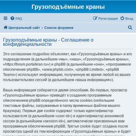
Грузоподъёмные краны
FAQ
Регистрация
Вход
П
Центральный сайт
Список форумов
о
Грузоподъёмные краны - Соглашение о
и
конфиденциальности
с
Это соглашение подробно объясняет, как «Грузоподъёмные краны» и его
к
подразделения (в дальнейшем «мы», «наш», «Грузоподъёмные краны»,
«https://forum.portalkran.ru») и phpBB (в дальнейшем «они», «программное
обеспечение phpBB», «www.phpbb.com», «phpBB Limited», «phpBB
Teams») используют информацию, полученную во время любой из ваших
пользовательских сессий (в дальнейшем «ваша информация»).
Ваша информация собирается двумя способами. Во-первых, просмотр
«Грузоподъёмные краны» приведёт к созданию программным
обеспечением phpBB определённого числа cookies (небольшие
текстовые файлы, загружаемые в папку временных файлов вашего
браузера). Первые две cookie содержат только идентификатор
пользователя (в дальнейшем «user-id») и идентификатор анонимной
сессии (в дальнейшем «session-id»), автоматически присвоенные вам
программным обеспечением phpBB. Третья cookie будет создана после
просмотра одной из тем конференции «Грузоподъёмные краны» и будет