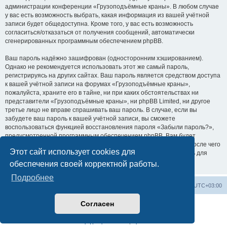
администрации конференции «Грузоподъёмные краны». В любом случае
у вас есть возможность выбрать, какая информация из вашей учётной
записи будет общедоступна. Кроме того, у вас есть возможность
согласиться/отказаться от получения сообщений, автоматически
сгенерированных программным обеспечением phpBB.
Ваш пароль надёжно зашифрован (односторонним хэшированием).
Однако не рекомендуется использовать этот же самый пароль,
регистрируясь на других сайтах. Ваш пароль является средством доступа
к вашей учётной записи на форумах «Грузоподъёмные краны»,
пожалуйста, храните его в тайне, ни при каких обстоятельствах ни
представители «Грузоподъёмные краны», ни phpBB Limited, ни другое
третье лицо не вправе спрашивать ваш пароль. В случае, если вы
забудете ваш пароль к вашей учётной записи, вы сможете
воспользоваться функцией восстановления пароля «Забыли пароль?»,
предусмотренной программным обеспечением phpBB. Вам будет
необходимо ввести ваше имя пользователя и ваш адрес email, после чего
Этот сайт использует cookies для
программное обеспечение phpBB сгенерирует вам новый пароль для
вашей учётной записи.
обеспечения своей корректной работы.
Подробнее
Центральный сайт
Список форумов
Часовой пояс:
UTC+03:00
Согласен
Создано на основе
phpBB
® Forum Software © phpBB Limited
Русская поддержка phpBB
Конфиденциальность
|
Правила