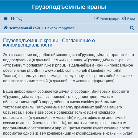
Грузоподъёмные краны
FAQ
Регистрация
Вход
П
Центральный сайт
Список форумов
о
Грузоподъёмные краны - Соглашение о
и
конфиденциальности
с
Это соглашение подробно объясняет, как «Грузоподъёмные краны» и его
к
подразделения (в дальнейшем «мы», «наш», «Грузоподъёмные краны»,
«https://forum.portalkran.ru») и phpBB (в дальнейшем «они», «программное
обеспечение phpBB», «www.phpbb.com», «phpBB Limited», «phpBB
Teams») используют информацию, полученную во время любой из ваших
пользовательских сессий (в дальнейшем «ваша информация»).
Ваша информация собирается двумя способами. Во-первых, просмотр
«Грузоподъёмные краны» приведёт к созданию программным
обеспечением phpBB определённого числа cookies (небольшие
текстовые файлы, загружаемые в папку временных файлов вашего
браузера). Первые две cookie содержат только идентификатор
пользователя (в дальнейшем «user-id») и идентификатор анонимной
сессии (в дальнейшем «session-id»), автоматически присвоенные вам
программным обеспечением phpBB. Третья cookie будет создана после
просмотра одной из тем конференции «Грузоподъёмные краны» и будет