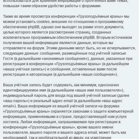
использоваться для хранения информации о прочтённых вами темах,
повышая таким образом удобство работы с форумами.
Также во время просмотра конференции «Грузоподъёмные краны» мы
можем установить cookies, внешние по отношению к программному
обеспечению phpBB, однако они выходят за рамки этого документа,
целью которого является рассмотрение страниц, созданных
исключительно программным обеспечением phpBB. Вторым источником
получения вашей информации являются данные, которые вы
отправляете на форум. Этими данными могут быть, но не исчерпываются,
следующие данные: сообщения, размещённые под учётной записью
Гостя (в дальнейшем «анонимные сообщения»), данные, указанные при
регистрации в конференции «Грузоподъёмные краны» (в дальнейшем
«ваша учётная запись») и сообщения, оставленные вами после
регистрации и авторизации (в дальнейшем «ваши сообщения»).
Ваша учётная запись будет содержать, как минимум, однозначно
идентифицируемое имя (в дальнейшем «ваше имя пользователя»),
индивидуальный пароль для входа под вашей учётной записью (далее
«ваш пароль») и реальный адрес email (в дальнейшем «ваш адрес
email»). Ваша информация из вашей учётной записи на форумах
«Грузоподъёмные краны» охраняется законами о защите компьютерной
информации, применяемыми в стране, предоставляющей нам услуги
хостинга. Любая информация, запрашиваемая при регистрации в
конференции «Грузоподъёмные краны», кроме вашего имени
пользователя, вашего пароля и вашего адреса email, может быть как
необходимой, так и необязательной ко вводу, на усмотрение