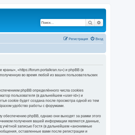
Поиск
Расширенный по
Регистрация
Вход
ны», «https://forum.portalkran.ru») и phpBB (в
полученную во время любой из ваших пользовательских
спечением phpBB определённого числа cookies
атор пользователя (в дальнейшем «user-id») и
тья cookie будет создана после просмотра одной из тем
бразом удобство работы с форумами.
 обеспечению phpBB, однако они выходят за рамки этого
точником получения вашей информации являются данные,
д учётной записью Гостя (в дальнейшем «анонимные
ообщения, оставленные вами после регистрации и