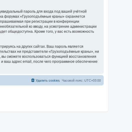
дивидуальный пароль для входа под вашей учётной
и на форумах «Грузоподъёмные краны» охраняется
апрашиваемая при регистрации в конференции
 необязательной ко вводу, на усмотрение администрации
дет общедоступна. Кроме того, у вас есть возможность
рируясь на других сайтах. Ваш пароль является
оятельствах ни представители «Грузоподъёмные краны», ни
си, вы сможете воспользоваться функцией восстановления
 ваш адрес email, после чего программное обеспечение
Удалить cookies
Часовой пояс:
UTC+03:00