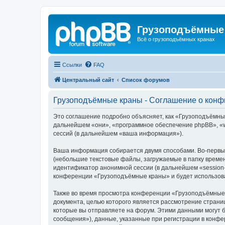
Грузоподъёмные
Всё о грузоподъёмных кранах
Ссылки
FAQ
Центральный сайт
Список форумов
Грузоподъёмные краны - Соглашение о кон
Это соглашение подробно объясняет, как «Грузоподъёмные 
дальнейшем «они», «программное обеспечение phpBB», «w
сессий (в дальнейшем «ваша информация»).
Ваша информация собирается двумя способами. Во-первы
(небольшие текстовые файлы, загружаемые в папку времен
идентификатор анонимной сессии (в дальнейшем «session-
конференции «Грузоподъёмные краны» и будет использова
Также во время просмотра конференции «Грузоподъёмные 
документа, целью которого является рассмотрение стран
которые вы отправляете на форум. Этими данными могут 
сообщения»), данные, указанные при регистрации в конф