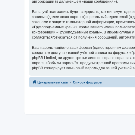
авторизации (в дальнейшем «ваши сообщения»).
Ваша учётная запись будет содержать, как минимум, одн
записью (далее «ваш пароль») и реальный адрес email (
законами о защите компьютерной информации, применяем
«Грузоподъёмные краны», кроме вашего имени пользователя
конференции «Грузоподъёмные краны». В любом случае у в
согласиться/отказаться от получения сообщений, автома
Ваш пароль надёжно зашифрован (односторонним хэширован
средством доступа к вашей учётной записи на форумах «Г
phpBB Limited, ни другое третье лицо не вправе спрашива
пароля «Забыли пароль?», предусмотренной программным 
phpBB сгенерирует вам новый пароль для вашей учётной з
Центральный сайт
Список форумов