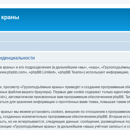
 краны
фиденциальности
краны» и его подразделения (в дальнейшем «мы», «наш», «Грузоподъёмные кра
ww.phpbb.com», «phpBB Limited», «phpBB Teams») используют информацию, 
х, просмотр «Грузоподъёмные краны» приведёт к созданию программным обе
ных файлов вашего браузера). Первые две cookie содержат только идентифик
id»), автоматически присвоенные вам программным обеспечением phpBB. Тре
ться для хранения информации о прочтённых вами темах, повышая таким о
краны» мы можем установить cookies, внешние по отношению к программному
иц, созданных исключительно программным обеспечением phpBB. Вторым ис
быть, но не исчерпываются, следующие данные: сообщения, размещённые по
еренции «Грузоподъёмные краны» (в дальнейшем «ваша учётная запись») и с