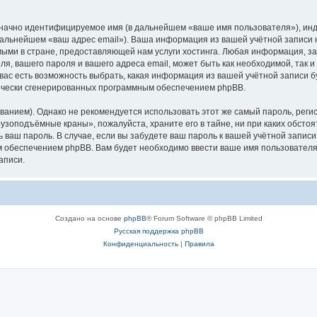
означно идентифицируемое имя (в дальнейшем «ваше имя пользователя»), ин
в дальнейшем «ваш адрес email»). Ваша информация из вашей учётной запис
ыми в стране, предоставляющей нам услуги хостинга. Любая информация, з
, вашего пароля и вашего адреса email, может быть как необходимой, так и
ас есть возможность выбрать, какая информация из вашей учётной записи бу
тически сгенерированных программным обеспечением phpBB.
ием). Однако не рекомендуется использовать этот же самый пароль, регист
рузоподъёмные краны», пожалуйста, храните его в тайне, ни при каких обст
ть ваш пароль. В случае, если вы забудете ваш пароль к вашей учётной запи
обеспечением phpBB. Вам будет необходимо ввести ваше имя пользователя и
аписи.
Создано на основе
phpBB
® Forum Software © phpBB Limited
Русская поддержка phpBB
Конфиденциальность
|
Правила