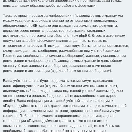
использоваться для хранения информации о прочтённых вами темах,
повышая таким образом удобство работы с форумами.
Также во время просмотра конференции «Грузоподъёмные краны» мы
можем установить cookies, внешние по отношению к программному
обеспечению phpBB, однако они выходят за рамки этого документа,
целью которого является рассмотрение страниц, созданных
исключительно программным обеспечением phpBB. Вторым источником
получения вашей информации являются данные, которые вы
отправляете на форум. Этими данными могут быть, но не исчерпываются,
следующие данные: сообщения, размещённые под учётной записью
Гостя (в дальнейшем «анонимные сообщения»), данные, указанные при
регистрации в конференции «Грузоподъёмные краны» (в дальнейшем
«ваша учётная запись») и сообщения, оставленные вами после
регистрации и авторизации (в дальнейшем «ваши сообщения»).
Ваша учётная запись будет содержать, как минимум, однозначно
идентифицируемое имя (в дальнейшем «ваше имя пользователя»),
индивидуальный пароль для входа под вашей учётной записью (далее
«ваш пароль») и реальный адрес email (в дальнейшем «ваш адрес
email»). Ваша информация из вашей учётной записи на форумах
«Грузоподъёмные краны» охраняется законами о защите компьютерной
информации, применяемыми в стране, предоставляющей нам услуги
хостинга. Любая информация, запрашиваемая при регистрации в
конференции «Грузоподъёмные краны», кроме вашего имени
пользователя, вашего пароля и вашего адреса email, может быть как
необходимой, так и необязательной ко вводу, на усмотрение