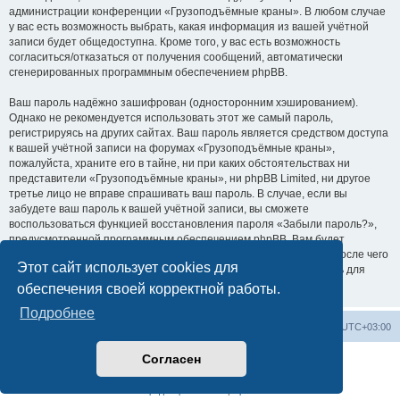
администрации конференции «Грузоподъёмные краны». В любом случае
у вас есть возможность выбрать, какая информация из вашей учётной
записи будет общедоступна. Кроме того, у вас есть возможность
согласиться/отказаться от получения сообщений, автоматически
сгенерированных программным обеспечением phpBB.
Ваш пароль надёжно зашифрован (односторонним хэшированием).
Однако не рекомендуется использовать этот же самый пароль,
регистрируясь на других сайтах. Ваш пароль является средством доступа
к вашей учётной записи на форумах «Грузоподъёмные краны»,
пожалуйста, храните его в тайне, ни при каких обстоятельствах ни
представители «Грузоподъёмные краны», ни phpBB Limited, ни другое
третье лицо не вправе спрашивать ваш пароль. В случае, если вы
забудете ваш пароль к вашей учётной записи, вы сможете
воспользоваться функцией восстановления пароля «Забыли пароль?»,
предусмотренной программным обеспечением phpBB. Вам будет
необходимо ввести ваше имя пользователя и ваш адрес email, после чего
Этот сайт использует cookies для
программное обеспечение phpBB сгенерирует вам новый пароль для
вашей учётной записи.
обеспечения своей корректной работы.
Подробнее
Центральный сайт
Список форумов
Часовой пояс:
UTC+03:00
Согласен
Создано на основе
phpBB
® Forum Software © phpBB Limited
Русская поддержка phpBB
Конфиденциальность
|
Правила