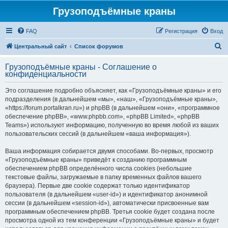
Грузоподъёмные краны
FAQ
Регистрация
Вход
П
Центральный сайт
Список форумов
о
Грузоподъёмные краны - Соглашение о
и
конфиденциальности
с
Это соглашение подробно объясняет, как «Грузоподъёмные краны» и его
к
подразделения (в дальнейшем «мы», «наш», «Грузоподъёмные краны»,
«https://forum.portalkran.ru») и phpBB (в дальнейшем «они», «программное
обеспечение phpBB», «www.phpbb.com», «phpBB Limited», «phpBB
Teams») используют информацию, полученную во время любой из ваших
пользовательских сессий (в дальнейшем «ваша информация»).
Ваша информация собирается двумя способами. Во-первых, просмотр
«Грузоподъёмные краны» приведёт к созданию программным
обеспечением phpBB определённого числа cookies (небольшие
текстовые файлы, загружаемые в папку временных файлов вашего
браузера). Первые две cookie содержат только идентификатор
пользователя (в дальнейшем «user-id») и идентификатор анонимной
сессии (в дальнейшем «session-id»), автоматически присвоенные вам
программным обеспечением phpBB. Третья cookie будет создана после
просмотра одной из тем конференции «Грузоподъёмные краны» и будет