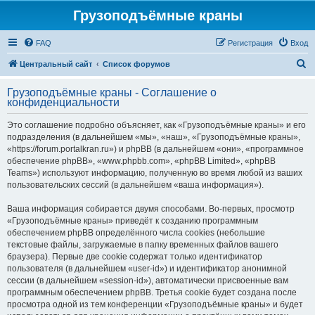
Грузоподъёмные краны
FAQ
Регистрация
Вход
П
Центральный сайт
Список форумов
о
Грузоподъёмные краны - Соглашение о
и
конфиденциальности
с
Это соглашение подробно объясняет, как «Грузоподъёмные краны» и его
к
подразделения (в дальнейшем «мы», «наш», «Грузоподъёмные краны»,
«https://forum.portalkran.ru») и phpBB (в дальнейшем «они», «программное
обеспечение phpBB», «www.phpbb.com», «phpBB Limited», «phpBB
Teams») используют информацию, полученную во время любой из ваших
пользовательских сессий (в дальнейшем «ваша информация»).
Ваша информация собирается двумя способами. Во-первых, просмотр
«Грузоподъёмные краны» приведёт к созданию программным
обеспечением phpBB определённого числа cookies (небольшие
текстовые файлы, загружаемые в папку временных файлов вашего
браузера). Первые две cookie содержат только идентификатор
пользователя (в дальнейшем «user-id») и идентификатор анонимной
сессии (в дальнейшем «session-id»), автоматически присвоенные вам
программным обеспечением phpBB. Третья cookie будет создана после
просмотра одной из тем конференции «Грузоподъёмные краны» и будет