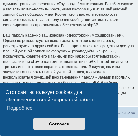
администрации конференции «Грузоподъёмные краны». В любом случае
у вас есть возможность выбрать, какая информация из вашей учётной
записи будет общедоступна. Кроме того, у вас есть возможность
согласиться/отказаться от получения сообщений, автоматически
сгенерированных программным обеспечением phpBB.
Ваш пароль надёжно зашифрован (односторонним хэшированием).
Однако не рекомендуется использовать этот же самый пароль,
регистрируясь на других сайтах. Ваш пароль является средством доступа
к вашей учётной записи на форумах «Грузоподъёмные краны»,
пожалуйста, храните его в тайне, ни при каких обстоятельствах ни
представители «Грузоподъёмные краны», ни phpBB Limited, ни другое
третье лицо не вправе спрашивать ваш пароль. В случае, если вы
забудете ваш пароль к вашей учётной записи, вы сможете
воспользоваться функцией восстановления пароля «Забыли пароль?»,
предусмотренной программным обеспечением phpBB. Вам будет
необходимо ввести ваше имя пользователя и ваш адрес email, после чего
Этот сайт использует cookies для
программное обеспечение phpBB сгенерирует вам новый пароль для
вашей учётной записи.
обеспечения своей корректной работы.
Подробнее
Центральный сайт
Список форумов
Часовой пояс:
UTC+03:00
Согласен
Создано на основе
phpBB
® Forum Software © phpBB Limited
Русская поддержка phpBB
Конфиденциальность
|
Правила