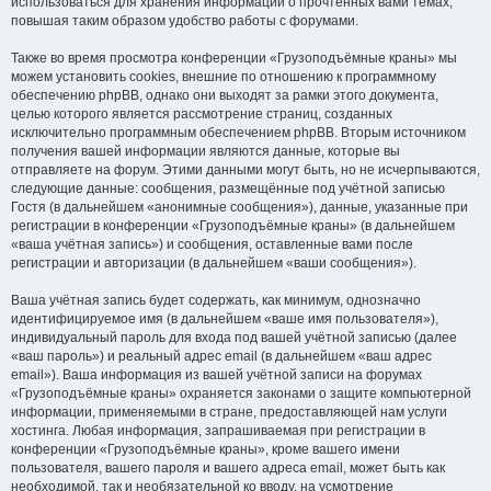
использоваться для хранения информации о прочтённых вами темах,
повышая таким образом удобство работы с форумами.
Также во время просмотра конференции «Грузоподъёмные краны» мы
можем установить cookies, внешние по отношению к программному
обеспечению phpBB, однако они выходят за рамки этого документа,
целью которого является рассмотрение страниц, созданных
исключительно программным обеспечением phpBB. Вторым источником
получения вашей информации являются данные, которые вы
отправляете на форум. Этими данными могут быть, но не исчерпываются,
следующие данные: сообщения, размещённые под учётной записью
Гостя (в дальнейшем «анонимные сообщения»), данные, указанные при
регистрации в конференции «Грузоподъёмные краны» (в дальнейшем
«ваша учётная запись») и сообщения, оставленные вами после
регистрации и авторизации (в дальнейшем «ваши сообщения»).
Ваша учётная запись будет содержать, как минимум, однозначно
идентифицируемое имя (в дальнейшем «ваше имя пользователя»),
индивидуальный пароль для входа под вашей учётной записью (далее
«ваш пароль») и реальный адрес email (в дальнейшем «ваш адрес
email»). Ваша информация из вашей учётной записи на форумах
«Грузоподъёмные краны» охраняется законами о защите компьютерной
информации, применяемыми в стране, предоставляющей нам услуги
хостинга. Любая информация, запрашиваемая при регистрации в
конференции «Грузоподъёмные краны», кроме вашего имени
пользователя, вашего пароля и вашего адреса email, может быть как
необходимой, так и необязательной ко вводу, на усмотрение