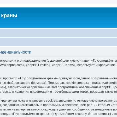
 краны
фиденциальности
краны» и его подразделения (в дальнейшем «мы», «наш», «Грузоподъёмные кра
ww.phpbb.com», «phpBB Limited», «phpBB Teams») используют информацию, 
х, просмотр «Грузоподъёмные краны» приведёт к созданию программным обе
ных файлов вашего браузера). Первые две cookie содержат только идентифик
id»), автоматически присвоенные вам программным обеспечением phpBB. Тре
ться для хранения информации о прочтённых вами темах, повышая таким о
краны» мы можем установить cookies, внешние по отношению к программному
иц, созданных исключительно программным обеспечением phpBB. Вторым ис
быть, но не исчерпываются, следующие данные: сообщения, размещённые по
еренции «Грузоподъёмные краны» (в дальнейшем «ваша учётная запись») и с