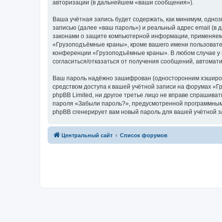
авторизации (в дальнейшем «ваши сообщения»).
Ваша учётная запись будет содержать, как минимум, одн
записью (далее «ваш пароль») и реальный адрес email (
законами о защите компьютерной информации, применяем
«Грузоподъёмные краны», кроме вашего имени пользователя
конференции «Грузоподъёмные краны». В любом случае у в
согласиться/отказаться от получения сообщений, автома
Ваш пароль надёжно зашифрован (односторонним хэширован
средством доступа к вашей учётной записи на форумах «Г
phpBB Limited, ни другое третье лицо не вправе спрашива
пароля «Забыли пароль?», предусмотренной программным 
phpBB сгенерирует вам новый пароль для вашей учётной з
Центральный сайт
Список форумов