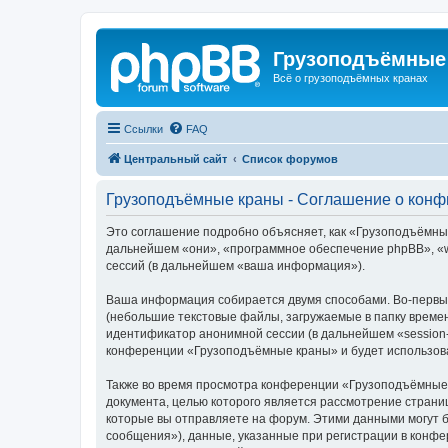
Грузоподъёмные
Всё о грузоподъёмных кранах
Ссылки
FAQ
Центральный сайт
Список форумов
Грузоподъёмные краны - Соглашение о кон
Это соглашение подробно объясняет, как «Грузоподъёмные 
дальнейшем «они», «программное обеспечение phpBB», «w
сессий (в дальнейшем «ваша информация»).
Ваша информация собирается двумя способами. Во-первы
(небольшие текстовые файлы, загружаемые в папку времен
идентификатор анонимной сессии (в дальнейшем «session-
конференции «Грузоподъёмные краны» и будет использова
Также во время просмотра конференции «Грузоподъёмные 
документа, целью которого является рассмотрение стран
которые вы отправляете на форум. Этими данными могут 
сообщения»), данные, указанные при регистрации в конф