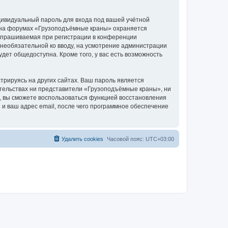
дивидуальный пароль для входа под вашей учётной
и на форумах «Грузоподъёмные краны» охраняется
апрашиваемая при регистрации в конференции
 необязательной ко вводу, на усмотрение администрации
дет общедоступна. Кроме того, у вас есть возможность
рируясь на других сайтах. Ваш пароль является
оятельствах ни представители «Грузоподъёмные краны», ни
си, вы сможете воспользоваться функцией восстановления
 ваш адрес email, после чего программное обеспечение
Удалить cookies
Часовой пояс:
UTC+03:00