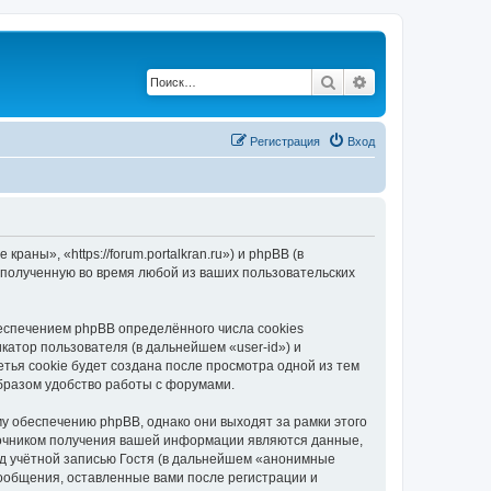
Поиск
Расширенный по
Регистрация
Вход
ны», «https://forum.portalkran.ru») и phpBB (в
полученную во время любой из ваших пользовательских
спечением phpBB определённого числа cookies
атор пользователя (в дальнейшем «user-id») и
тья cookie будет создана после просмотра одной из тем
бразом удобство работы с форумами.
 обеспечению phpBB, однако они выходят за рамки этого
точником получения вашей информации являются данные,
д учётной записью Гостя (в дальнейшем «анонимные
ообщения, оставленные вами после регистрации и