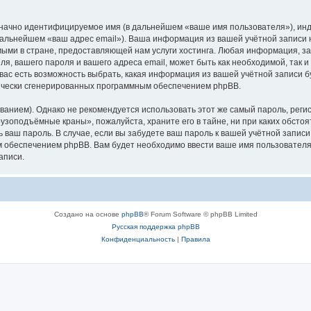
означно идентифицируемое имя (в дальнейшем «ваше имя пользователя»), ин
в дальнейшем «ваш адрес email»). Ваша информация из вашей учётной запис
ыми в стране, предоставляющей нам услуги хостинга. Любая информация, з
, вашего пароля и вашего адреса email, может быть как необходимой, так и
ас есть возможность выбрать, какая информация из вашей учётной записи бу
тически сгенерированных программным обеспечением phpBB.
ием). Однако не рекомендуется использовать этот же самый пароль, регист
рузоподъёмные краны», пожалуйста, храните его в тайне, ни при каких обст
ть ваш пароль. В случае, если вы забудете ваш пароль к вашей учётной запи
обеспечением phpBB. Вам будет необходимо ввести ваше имя пользователя и
аписи.
Создано на основе
phpBB
® Forum Software © phpBB Limited
Русская поддержка phpBB
Конфиденциальность
|
Правила