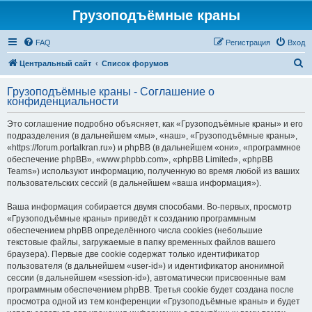
Грузоподъёмные краны
FAQ
Регистрация
Вход
П
Центральный сайт
Список форумов
о
Грузоподъёмные краны - Соглашение о
и
конфиденциальности
с
Это соглашение подробно объясняет, как «Грузоподъёмные краны» и его
к
подразделения (в дальнейшем «мы», «наш», «Грузоподъёмные краны»,
«https://forum.portalkran.ru») и phpBB (в дальнейшем «они», «программное
обеспечение phpBB», «www.phpbb.com», «phpBB Limited», «phpBB
Teams») используют информацию, полученную во время любой из ваших
пользовательских сессий (в дальнейшем «ваша информация»).
Ваша информация собирается двумя способами. Во-первых, просмотр
«Грузоподъёмные краны» приведёт к созданию программным
обеспечением phpBB определённого числа cookies (небольшие
текстовые файлы, загружаемые в папку временных файлов вашего
браузера). Первые две cookie содержат только идентификатор
пользователя (в дальнейшем «user-id») и идентификатор анонимной
сессии (в дальнейшем «session-id»), автоматически присвоенные вам
программным обеспечением phpBB. Третья cookie будет создана после
просмотра одной из тем конференции «Грузоподъёмные краны» и будет