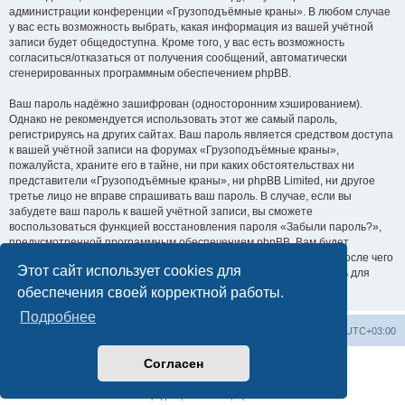
администрации конференции «Грузоподъёмные краны». В любом случае
у вас есть возможность выбрать, какая информация из вашей учётной
записи будет общедоступна. Кроме того, у вас есть возможность
согласиться/отказаться от получения сообщений, автоматически
сгенерированных программным обеспечением phpBB.
Ваш пароль надёжно зашифрован (односторонним хэшированием).
Однако не рекомендуется использовать этот же самый пароль,
регистрируясь на других сайтах. Ваш пароль является средством доступа
к вашей учётной записи на форумах «Грузоподъёмные краны»,
пожалуйста, храните его в тайне, ни при каких обстоятельствах ни
представители «Грузоподъёмные краны», ни phpBB Limited, ни другое
третье лицо не вправе спрашивать ваш пароль. В случае, если вы
забудете ваш пароль к вашей учётной записи, вы сможете
воспользоваться функцией восстановления пароля «Забыли пароль?»,
предусмотренной программным обеспечением phpBB. Вам будет
необходимо ввести ваше имя пользователя и ваш адрес email, после чего
Этот сайт использует cookies для
программное обеспечение phpBB сгенерирует вам новый пароль для
вашей учётной записи.
обеспечения своей корректной работы.
Подробнее
Центральный сайт
Список форумов
Часовой пояс:
UTC+03:00
Согласен
Создано на основе
phpBB
® Forum Software © phpBB Limited
Русская поддержка phpBB
Конфиденциальность
|
Правила