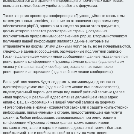
использоваться для хранения информации о прочтённых вами темах,
повышая таким образом удобство работы с форумами.
Также во время просмотра конференции «Грузоподъёмные краны» мы
можем установить cookies, внешние по отношению к программному
обеспечению phpBB, однако они выходят за рамки этого документа,
целью которого является рассмотрение страниц, созданных
исключительно программным обеспечением phpBB. Вторым источником
получения вашей информации являются данные, которые вы
отправляете на форум. Этими данными могут быть, но не исчерпываются,
следующие данные: сообщения, размещённые под учётной записью
Гостя (в дальнейшем «анонимные сообщения»), данные, указанные при
регистрации в конференции «Грузоподъёмные краны» (в дальнейшем
«ваша учётная запись») и сообщения, оставленные вами после
регистрации и авторизации (в дальнейшем «ваши сообщения»).
Ваша учётная запись будет содержать, как минимум, однозначно
идентифицируемое имя (в дальнейшем «ваше имя пользователя»),
индивидуальный пароль для входа под вашей учётной записью (далее
«ваш пароль») и реальный адрес email (в дальнейшем «ваш адрес
email»). Ваша информация из вашей учётной записи на форумах
«Грузоподъёмные краны» охраняется законами о защите компьютерной
информации, применяемыми в стране, предоставляющей нам услуги
хостинга. Любая информация, запрашиваемая при регистрации в
конференции «Грузоподъёмные краны», кроме вашего имени
пользователя, вашего пароля и вашего адреса email, может быть как
необходимой, так и необязательной ко вводу, на усмотрение