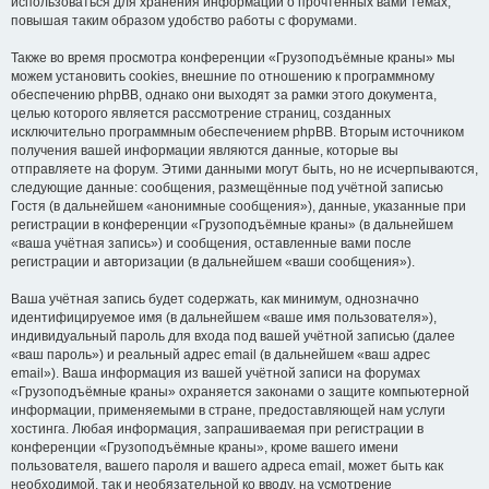
использоваться для хранения информации о прочтённых вами темах,
повышая таким образом удобство работы с форумами.
Также во время просмотра конференции «Грузоподъёмные краны» мы
можем установить cookies, внешние по отношению к программному
обеспечению phpBB, однако они выходят за рамки этого документа,
целью которого является рассмотрение страниц, созданных
исключительно программным обеспечением phpBB. Вторым источником
получения вашей информации являются данные, которые вы
отправляете на форум. Этими данными могут быть, но не исчерпываются,
следующие данные: сообщения, размещённые под учётной записью
Гостя (в дальнейшем «анонимные сообщения»), данные, указанные при
регистрации в конференции «Грузоподъёмные краны» (в дальнейшем
«ваша учётная запись») и сообщения, оставленные вами после
регистрации и авторизации (в дальнейшем «ваши сообщения»).
Ваша учётная запись будет содержать, как минимум, однозначно
идентифицируемое имя (в дальнейшем «ваше имя пользователя»),
индивидуальный пароль для входа под вашей учётной записью (далее
«ваш пароль») и реальный адрес email (в дальнейшем «ваш адрес
email»). Ваша информация из вашей учётной записи на форумах
«Грузоподъёмные краны» охраняется законами о защите компьютерной
информации, применяемыми в стране, предоставляющей нам услуги
хостинга. Любая информация, запрашиваемая при регистрации в
конференции «Грузоподъёмные краны», кроме вашего имени
пользователя, вашего пароля и вашего адреса email, может быть как
необходимой, так и необязательной ко вводу, на усмотрение