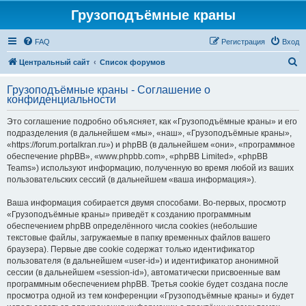
Грузоподъёмные краны
FAQ
Регистрация
Вход
П
Центральный сайт
Список форумов
о
Грузоподъёмные краны - Соглашение о
и
конфиденциальности
с
Это соглашение подробно объясняет, как «Грузоподъёмные краны» и его
к
подразделения (в дальнейшем «мы», «наш», «Грузоподъёмные краны»,
«https://forum.portalkran.ru») и phpBB (в дальнейшем «они», «программное
обеспечение phpBB», «www.phpbb.com», «phpBB Limited», «phpBB
Teams») используют информацию, полученную во время любой из ваших
пользовательских сессий (в дальнейшем «ваша информация»).
Ваша информация собирается двумя способами. Во-первых, просмотр
«Грузоподъёмные краны» приведёт к созданию программным
обеспечением phpBB определённого числа cookies (небольшие
текстовые файлы, загружаемые в папку временных файлов вашего
браузера). Первые две cookie содержат только идентификатор
пользователя (в дальнейшем «user-id») и идентификатор анонимной
сессии (в дальнейшем «session-id»), автоматически присвоенные вам
программным обеспечением phpBB. Третья cookie будет создана после
просмотра одной из тем конференции «Грузоподъёмные краны» и будет