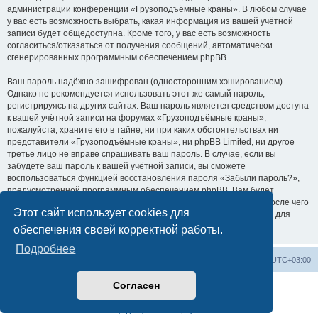
администрации конференции «Грузоподъёмные краны». В любом случае
у вас есть возможность выбрать, какая информация из вашей учётной
записи будет общедоступна. Кроме того, у вас есть возможность
согласиться/отказаться от получения сообщений, автоматически
сгенерированных программным обеспечением phpBB.
Ваш пароль надёжно зашифрован (односторонним хэшированием).
Однако не рекомендуется использовать этот же самый пароль,
регистрируясь на других сайтах. Ваш пароль является средством доступа
к вашей учётной записи на форумах «Грузоподъёмные краны»,
пожалуйста, храните его в тайне, ни при каких обстоятельствах ни
представители «Грузоподъёмные краны», ни phpBB Limited, ни другое
третье лицо не вправе спрашивать ваш пароль. В случае, если вы
забудете ваш пароль к вашей учётной записи, вы сможете
воспользоваться функцией восстановления пароля «Забыли пароль?»,
предусмотренной программным обеспечением phpBB. Вам будет
необходимо ввести ваше имя пользователя и ваш адрес email, после чего
Этот сайт использует cookies для
программное обеспечение phpBB сгенерирует вам новый пароль для
вашей учётной записи.
обеспечения своей корректной работы.
Подробнее
Центральный сайт
Список форумов
Часовой пояс:
UTC+03:00
Согласен
Создано на основе
phpBB
® Forum Software © phpBB Limited
Русская поддержка phpBB
Конфиденциальность
|
Правила