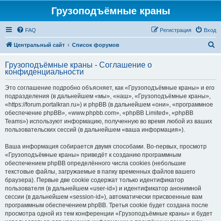
Грузоподъёмные краны
FAQ
Регистрация
Вход
П
Центральный сайт
Список форумов
о
Грузоподъёмные краны - Соглашение о
и
конфиденциальности
с
Это соглашение подробно объясняет, как «Грузоподъёмные краны» и его
к
подразделения (в дальнейшем «мы», «наш», «Грузоподъёмные краны»,
«https://forum.portalkran.ru») и phpBB (в дальнейшем «они», «программное
обеспечение phpBB», «www.phpbb.com», «phpBB Limited», «phpBB
Teams») используют информацию, полученную во время любой из ваших
пользовательских сессий (в дальнейшем «ваша информация»).
Ваша информация собирается двумя способами. Во-первых, просмотр
«Грузоподъёмные краны» приведёт к созданию программным
обеспечением phpBB определённого числа cookies (небольшие
текстовые файлы, загружаемые в папку временных файлов вашего
браузера). Первые две cookie содержат только идентификатор
пользователя (в дальнейшем «user-id») и идентификатор анонимной
сессии (в дальнейшем «session-id»), автоматически присвоенные вам
программным обеспечением phpBB. Третья cookie будет создана после
просмотра одной из тем конференции «Грузоподъёмные краны» и будет