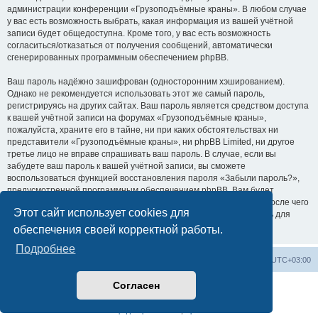
администрации конференции «Грузоподъёмные краны». В любом случае
у вас есть возможность выбрать, какая информация из вашей учётной
записи будет общедоступна. Кроме того, у вас есть возможность
согласиться/отказаться от получения сообщений, автоматически
сгенерированных программным обеспечением phpBB.
Ваш пароль надёжно зашифрован (односторонним хэшированием).
Однако не рекомендуется использовать этот же самый пароль,
регистрируясь на других сайтах. Ваш пароль является средством доступа
к вашей учётной записи на форумах «Грузоподъёмные краны»,
пожалуйста, храните его в тайне, ни при каких обстоятельствах ни
представители «Грузоподъёмные краны», ни phpBB Limited, ни другое
третье лицо не вправе спрашивать ваш пароль. В случае, если вы
забудете ваш пароль к вашей учётной записи, вы сможете
воспользоваться функцией восстановления пароля «Забыли пароль?»,
предусмотренной программным обеспечением phpBB. Вам будет
необходимо ввести ваше имя пользователя и ваш адрес email, после чего
Этот сайт использует cookies для
программное обеспечение phpBB сгенерирует вам новый пароль для
вашей учётной записи.
обеспечения своей корректной работы.
Подробнее
Центральный сайт
Список форумов
Часовой пояс:
UTC+03:00
Согласен
Создано на основе
phpBB
® Forum Software © phpBB Limited
Русская поддержка phpBB
Конфиденциальность
|
Правила