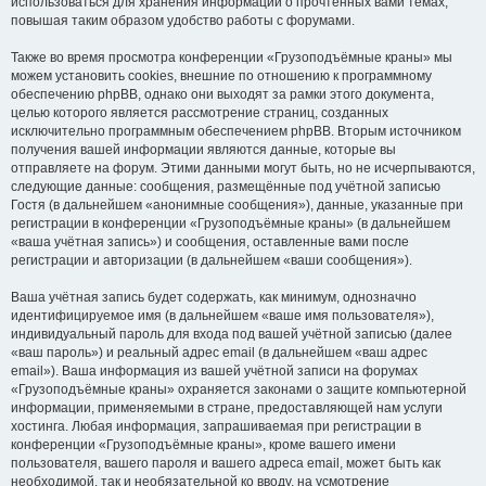
использоваться для хранения информации о прочтённых вами темах,
повышая таким образом удобство работы с форумами.
Также во время просмотра конференции «Грузоподъёмные краны» мы
можем установить cookies, внешние по отношению к программному
обеспечению phpBB, однако они выходят за рамки этого документа,
целью которого является рассмотрение страниц, созданных
исключительно программным обеспечением phpBB. Вторым источником
получения вашей информации являются данные, которые вы
отправляете на форум. Этими данными могут быть, но не исчерпываются,
следующие данные: сообщения, размещённые под учётной записью
Гостя (в дальнейшем «анонимные сообщения»), данные, указанные при
регистрации в конференции «Грузоподъёмные краны» (в дальнейшем
«ваша учётная запись») и сообщения, оставленные вами после
регистрации и авторизации (в дальнейшем «ваши сообщения»).
Ваша учётная запись будет содержать, как минимум, однозначно
идентифицируемое имя (в дальнейшем «ваше имя пользователя»),
индивидуальный пароль для входа под вашей учётной записью (далее
«ваш пароль») и реальный адрес email (в дальнейшем «ваш адрес
email»). Ваша информация из вашей учётной записи на форумах
«Грузоподъёмные краны» охраняется законами о защите компьютерной
информации, применяемыми в стране, предоставляющей нам услуги
хостинга. Любая информация, запрашиваемая при регистрации в
конференции «Грузоподъёмные краны», кроме вашего имени
пользователя, вашего пароля и вашего адреса email, может быть как
необходимой, так и необязательной ко вводу, на усмотрение